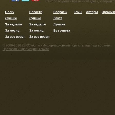
Сайт об оружии и праве им владеть, который 
Блоги
Новости
Вопросы
Темы
Авторы
Организ
Лучшие
Лучшие
Лента
За неделю
За неделю
Лучшие
За месяц
За месяц
Без ответа
За все время
За все время
© 2009-2020 ZBROYA.info - Информационный портал владельцев оружия.
Правовая информация
О сайте