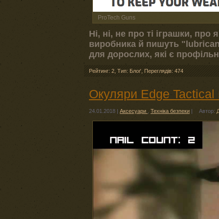
ProTech Guns
Ні, ні, не про ті іграшки, про
виробника й пишуть "lubricant
для дорослих, які є профільн
Рейтинг: 2
,
Тип: Блоґ
,
Переглядів: 474
Окуляри Edge Tactical
24.01.2018
|
Аксесуари
,
Техніка безпеки
|
Автор: