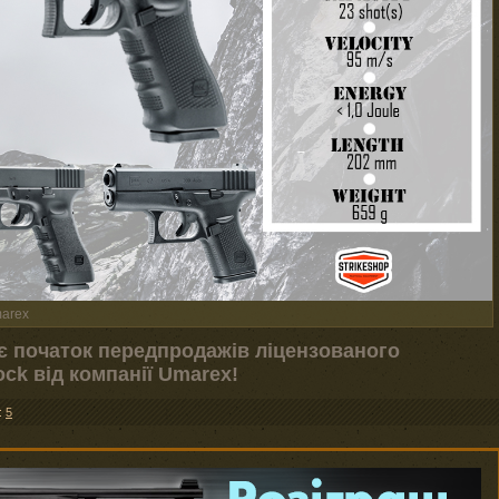
marex
є початок передпродажів ліцензованого
ck від компанії Umarex!
:
5