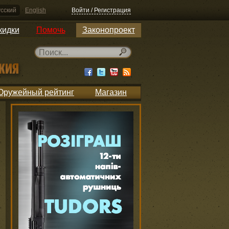
сский
English
Войти / Регистрация
кидки
Помочь
Законопроект
Оружейный рейтинг
Магазин