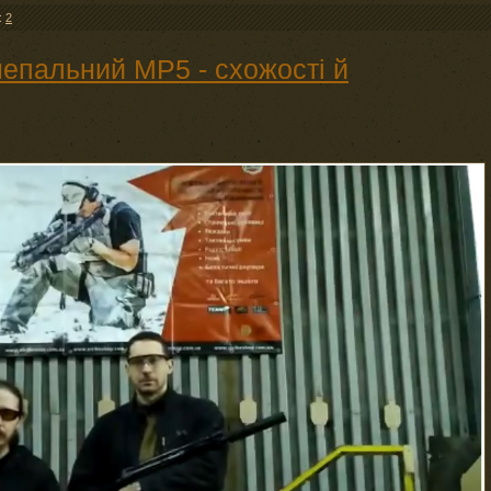
:
2
непальний MP5 - схожості й