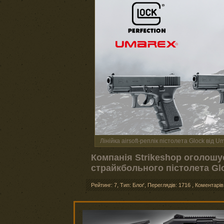
Лінійка airsoft-реплік пістолета Glock від U
Компанія Strikeshop оголошу
страйкбольного пістолета Glo
Рейтинг: 7
,
Тип: Блоґ
,
Переглядів: 1716
,
Коментарів