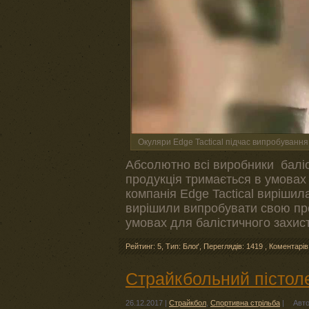
Окуляри Edge Tactical підчас випробування
Абсолютно всі виробники баліс
продукція тримається в умовах 
компанія Edge Tactical вирішила
вирішили випробувати свою пр
умовах для балістичного захист
Рейтинг: 5
,
Тип: Блоґ
,
Переглядів: 1419
,
Коментарів
Страйкбольний пістол
26.12.2017
|
Страйкбол
,
Спортивна стрільба
|
Авт