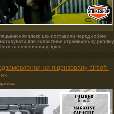
ілецький комплекс Lex поставили перед собою
ристовувати для холостіння страйкбольну репліку
ести та порівняння у відео.
едзамовлення на ліцензовану airsoft-
rex
 Дубровский