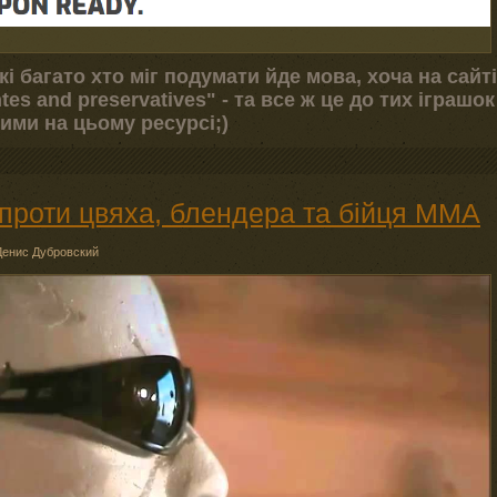
 які багато хто міг подумати йде мова, хоча на сайті
es and preservatives" - та все ж це до тих іграшок
ими на цьому ресурсі;)
 проти цвяха, блендера та бійця ММА
Денис Дубровский