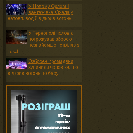
У Новому Орлеані
вантажівка в'їхала у
натовп, водій відкрив вогонь
У Тернополі чоловік
погрожував зброєю
незнайомцю і стріляв з
таксі
Озброєні громадяни
зупинили чоловіка, що
відкрив вогонь по бару