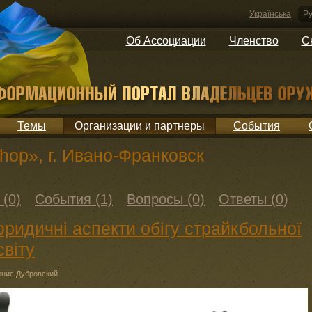
Українська
Ру
Об Ассоциации
Членство
С
Темы
Организации и партнеры
События
hop», г. Ивано-Франковск
 (0)
События (1)
Вопросы (0)
Ответы (0)
юридичні аспекти обігу страйкбольної
світу
енис Дубровский