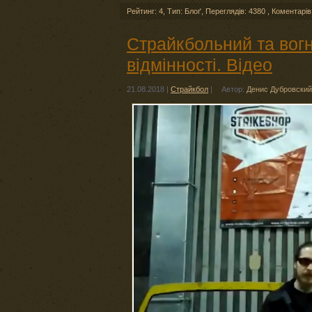
Рейтинг: 4
,
Тип: Блоґ
,
Переглядів: 4380
,
Коментарів
Страйкбольний та вог
відмінності. Відео
21.08.2018
|
Страйкбол
|
Автор:
Денис Дубровский