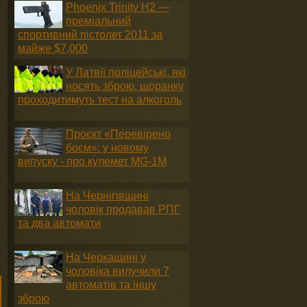
Phoenix Trinity H2 —
преміальний
спортивний пістолет 2011 за
майже $7,000
У Латвії поліцейські, які
носять зброю, щоранку
проходитимуть тест на алкоголь
Проєкт «Перевірено
боєм»: у новому
випуску - про кулемет MG-1М
На Чернігівщині
чоловік продавав РПГ
та два автомати
На Черкащині у
чоловіка вилучили 7
автоматів та іншу
зброю