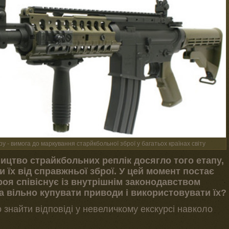
 - вимога до маркування старйкбольної зброї у багатьох країнах світу
ицтво страйкбольних реплік досягло того етапу,
и їх від справжньої зброї. У цей момент постає
роя співіснує із внутрішнім законодавством
а вільно купувати приводи і використовувати їх?
о знайти відповіді у невеличкому екскурсі навколо