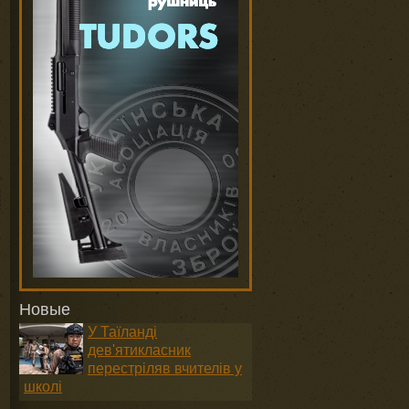
Новые
У Таїланді
дев'ятикласник
перестріляв вчителів у
школі