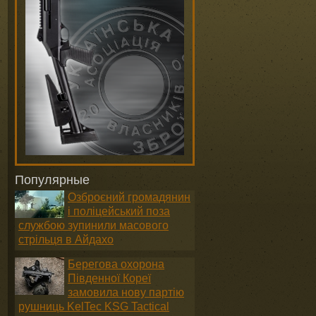
Популярные
Озброєний громадянин
і поліцейський поза
службою зупинили масового
стрільця в Айдахо
Берегова охорона
Південної Кореї
замовила нову партію
рушниць KelTec KSG Tactical