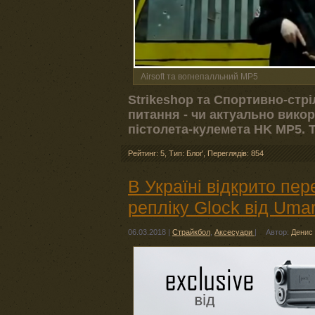
Airsoft та вогнепалльний MP5
Strikeshop та Спортивно-стр
питання - чи актуально вико
пістолета-кулемета HK MP5. Т
Рейтинг: 5
,
Тип: Блоґ
,
Переглядів: 854
В Україні відкрито пер
репліку Glock від Uma
06.03.2018
|
Страйкбол
,
Аксесуари
|
Автор:
Денис