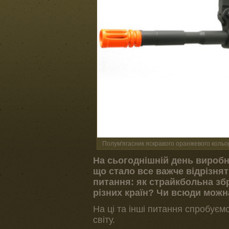
Полум'ягасник яскравого оранжевого кольору
На сьогоднішній день виробн
що стало все важче відрізнят
питання: як страйкбольна зб
різних країн? Чи всюди можн
На ці та інші питання спробуєм
світу.