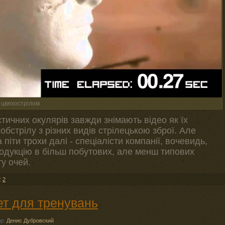
 цвяхострілом
тичних окулярів завжди знімають відео як їх
обстрілу з різних видів стрілецькою зброї. Але
 піти трохи далі - спеціалісти компанії, вочевидь,
одукцію в більш побутових, але менш типових
у очей.
:
2
ет для тренувань
ор:
Денис Дубровский