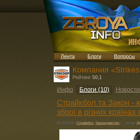
Лента
Блоги
Вопросы
Компания «Strikes
Рейтинг
50,1
Инфо
Блоги (10)
Новости
Страйкбол та Закон - 
зброї в різних країнах 
26.09.2018
|
Страйкбол
,
Законодавство
|
Автор:
Д