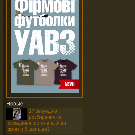
Новые
17 секунд на
розбирання та
складання пістолета. А ви
змогли б швидше?