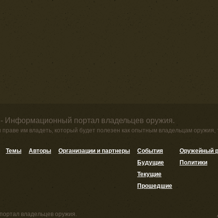
 - Информационный портал владельцев оружия.
и праве им владеть, который будет полезен как опытным владельцам оружия,
Темы
Авторы
Организации и партнеры
События
Оружейный р
Будущие
Политики
Текущие
Прошедшие
портал владельцев оружия.