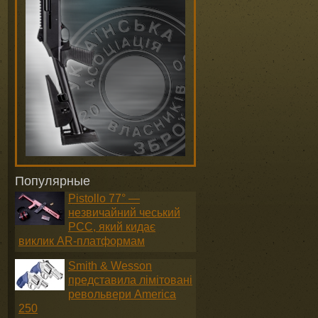
Популярные
Pistollo 77° —
незвичайний чеський
PCC, який кидає
виклик AR-платформам
Smith & Wesson
представила лімітовані
револьвери America
250