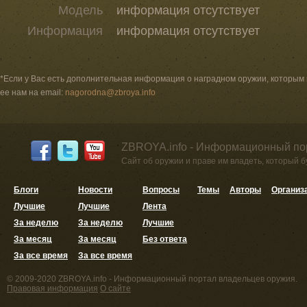
Модель
информация отсутствует
Информация
информация отсутствует
*Если у Вас есть дополнительная информация о наградном оружии, которым
ее нам на email:
nagorodna@zbroya.info
ZBROYA.info - Информационный по
Сайт об оружии и праве им владеть, который 
Блоги
Новости
Вопросы
Темы
Авторы
Организ
Лучшие
Лучшие
Лента
За неделю
За неделю
Лучшие
За месяц
За месяц
Без ответа
За все время
За все время
© 2009-2020 ZBROYA.info - Информационный портал владельцев оружия.
Правовая информация
О сайте