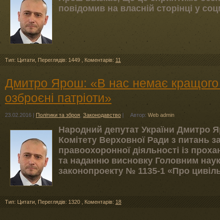
повідомив на власній сторінці у со
Тип: Цитати
,
Переглядів: 1449
,
Коментарів:
11
Дмитро Ярош: «В нас немає кращого с
озброєні патріоти»
23.02.2016
|
Політики та зброя
,
Законодавство
|
Автор:
Web admin
Народний депутат України Дмитро Я
Комітету Верховної Ради з питань 
правоохоронної діяльності із про
та наданню висновку Головним нау
законопроекту № 1135-1 «Про цивіл
Тип: Цитати
,
Переглядів: 1320
,
Коментарів:
18