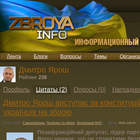
Лента
Блоги
Вопросы
Темы
Организ
Дмитро Ярош
Рейтинг
236
Профиль
Цитаты (2)
Опросы (0)
Наградно
Дмитро Ярош виступає за конституці
українців на зброю
27.04.2015
|
Самооборона
,
Політики та зброя
,
Легалізація КНЗ
|
Автор:
Web admin
Позафракційний депутат, лідер парт
Ярош вважає, що це сприятиме безп