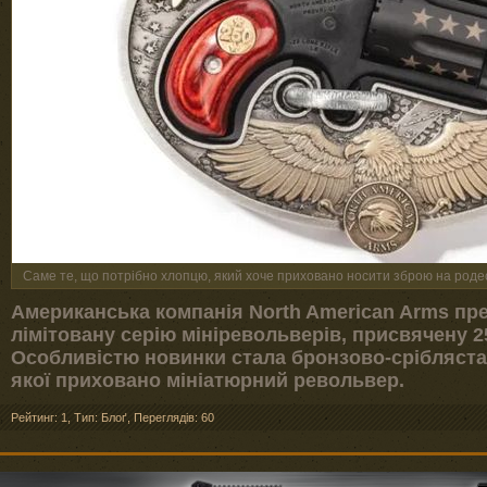
Саме те, що потрібно хлопцю, який хоче приховано носити зброю на роде
Американська компанія North American Arms пр
лімітовану серію мініревольверів, присвячену 
Особливістю новинки стала бронзово-срібляста
якої приховано мініатюрний револьвер.
Рейтинг: 1
,
Тип: Блоґ
,
Переглядів: 60