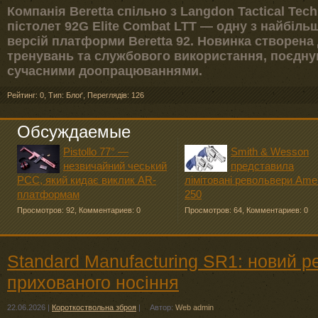
Компанія Beretta спільно з Langdon Tactical Te
пістолет 92G Elite Combat LTT — одну з найбіл
версій платформи Beretta 92. Новинка створена 
тренувань та службового використання, поєдную
сучасними доопрацюваннями.
Рейтинг: 0
,
Тип: Блоґ
,
Переглядів: 126
Обсуждаемые
Pistollo 77° —
Smith & Wesson
незвичайний чеський
представила
PCC, який кидає виклик AR-
лімітовані револьвери Ame
платформам
250
Просмотров: 92
,
Комментариев: 0
Просмотров: 64
,
Комментариев: 0
Standard Manufacturing SR1: новий 
прихованого носіння
22.06.2026
|
Короткоствольна зброя
|
Автор:
Web admin