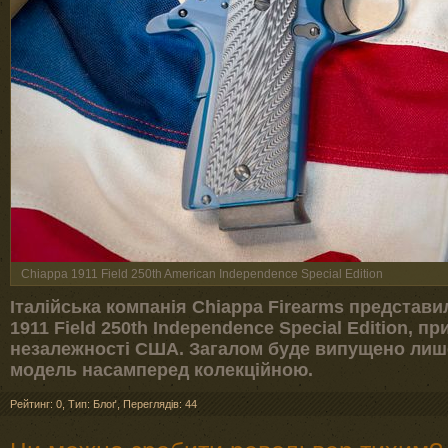
Chiappa 1911 Field 250th American Independence Special Edition
Італійська компанія Chiappa Firearms представи
1911 Field 250th Independence Special Edition, п
незалежності США. Загалом буде випущено лише
модель насамперед колекційною.
Рейтинг: 0
,
Тип: Блоґ
,
Переглядів: 44