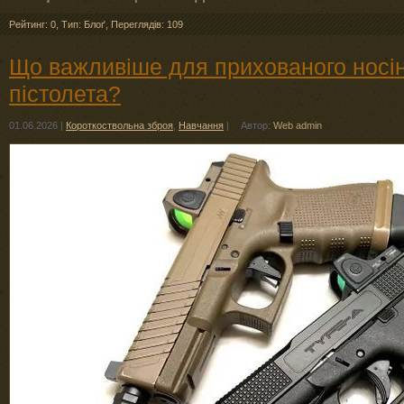
Рейтинг: 0
,
Тип: Блоґ
,
Переглядів: 109
Що важливіше для прихованого носін
пістолета?
01.06.2026
|
Короткоствольна зброя
,
Навчання
|
Автор:
Web admin