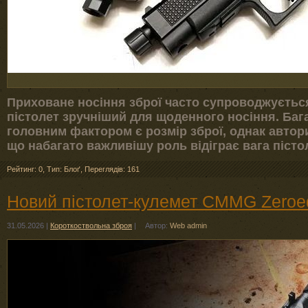
Приховане носіння зброї часто супроводжується
пістолет зручніший для щоденного носіння. Бага
головним фактором є розмір зброї, однак автор
що набагато важливішу роль відіграє вага піст
Рейтинг: 0
,
Тип: Блоґ
,
Переглядів: 161
Новий пістолет-кулемет CMMG Zeroe
31.05.2026
|
Короткоствольна зброя
|
Автор:
Web admin