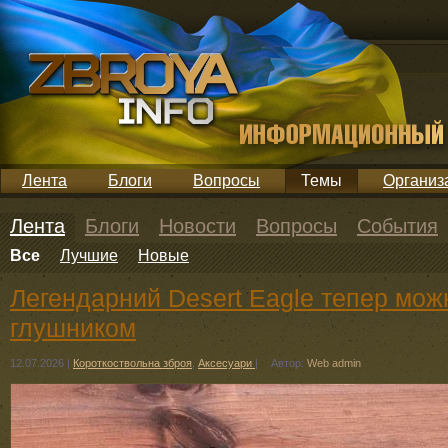
Лента
Блоги
Вопросы
Темы
Организ
Лента
Блоги
Новости
Вопросы
События
Все
Лучшие
Новые
Легендарний Desert Eagle тепер мож
глушником
12.07.2026
|
Короткоствольна зброя
,
Аксесуари
|
Автор:
Web admin