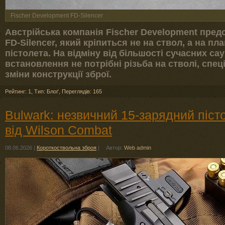
Fischer Development FD-Silencer
Австрійська компанія Fischer Development пре
FD-Silencer, який кріпиться не на ствол, а на пл
пістолета. На відміну від більшості сучасних са
встановлення не потрібні різьба на стволі, спец
зміни конструкції зброї.
Рейтинг: 1
,
Тип: Блоґ
,
Переглядів: 165
Bulwark: незвичний 15-зарядний піс
від Wilson Combat
08.06.2026
|
Короткоствольна зброя
|
Автор:
Web admin