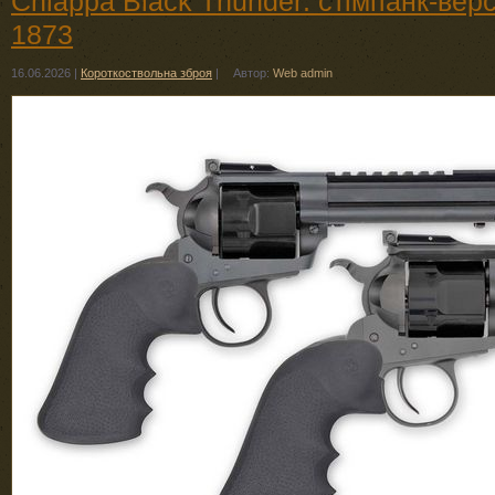
Chiappa Black Thunder: стімпанк-верс
1873
16.06.2026
|
Короткоствольна зброя
|
Автор:
Web admin