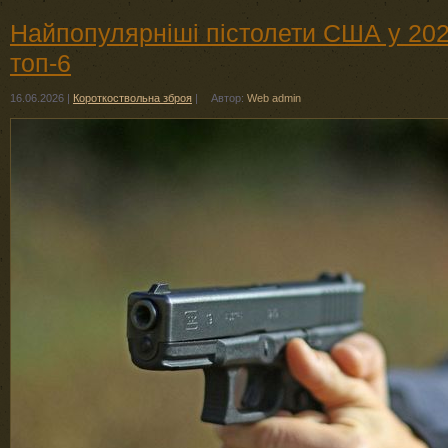
Найпопулярніші пістолети США у 2026
топ-6
16.06.2026
|
Короткоствольна зброя
|
Автор:
Web admin