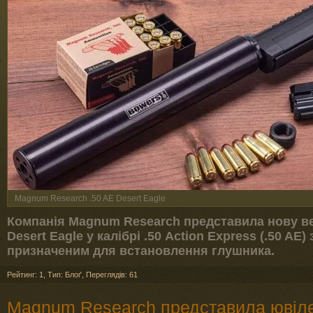
Magnum Research .50 AE Desert Eagle
Компанія Magnum Research представила нову ве
Desert Eagle у калібрі .50 Action Express (.50 AE
призначеним для встановлення глушника.
Рейтинг: 1
,
Тип: Блоґ
,
Переглядів: 61
Magnum Research представила ювіле