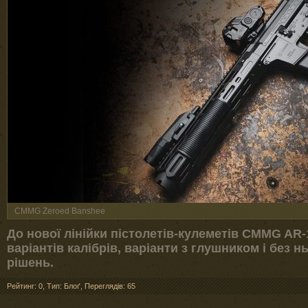
CMMG Zeroed Banshee
До нової лінійки пістолетів-кулеметів CMMG AR-
варіантів калібрів, варіанти з глушником і без н
рішень.
Рейтинг: 0
,
Тип: Блоґ
,
Переглядів: 65