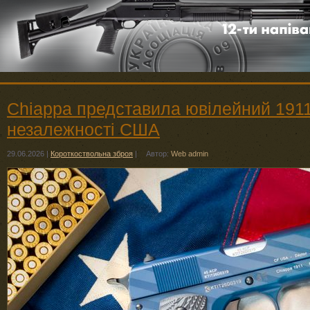
Chiappa представила ювілейний 1911
незалежності США
29.06.2026
|
Короткоствольна зброя
|
Автор:
Web admin