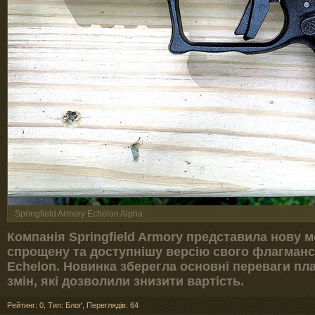
Springfield Armory Echelon Alpha
Компанія Springfield Armory представила нову 
спрощену та доступнішу версію свого флагманс
Echelon. Новинка зберегла основні переваги пл
змін, які дозволили знизити вартість.
Рейтинг: 0
,
Тип: Блоґ
,
Переглядів: 64