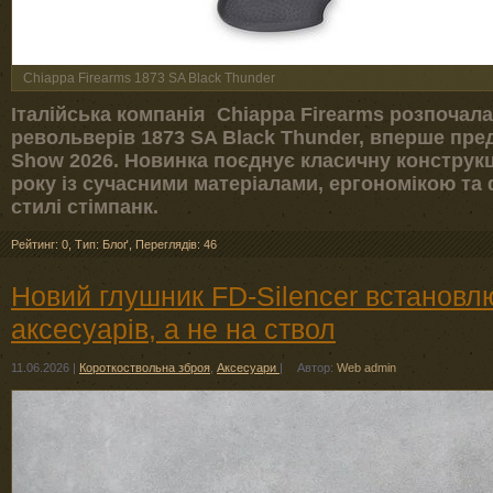
Chiappa Firearms 1873 SA Black Thunder
Італійська компанія Chiappa Firearms розпочала
револьверів 1873 SA Black Thunder, вперше пре
Show 2026. Новинка поєднує класичну конструкці
року із сучасними матеріалами, ергономікою т
стилі стімпанк.
Рейтинг: 0
,
Тип: Блоґ
,
Переглядів: 46
Новий глушник FD-Silencer встановл
аксесуарів, а не на ствол
11.06.2026
|
Короткоствольна зброя
,
Аксесуари
|
Автор:
Web admin