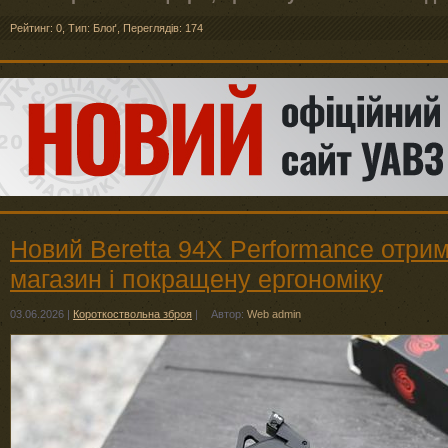
Рейтинг: 0
,
Тип: Блоґ
,
Переглядів: 174
Новий Beretta 94X Performance отри
магазин і покращену ергономіку
03.06.2026
|
Короткоствольна зброя
|
Автор:
Web admin