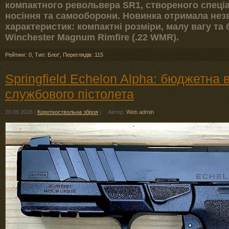
компактного револьвера SR1, створеного спеці
носіння та самооборони. Новинка отримала нез
характеристик: компактні розміри, малу вагу та б
Winchester Magnum Rimfire (.22 WMR).
Рейтинг: 0
,
Тип: Блоґ
,
Переглядів: 115
Springfield Echelon Alpha: бюджетна 
службового пістолета
20.06.2026
|
Короткоствольна зброя
|
Автор:
Web admin