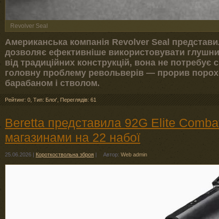
Revolver Seal
Американська компанія Revolver Seal представи
дозволяє ефективніше використовувати глушник
від традиційних конструкцій, вона не потребує 
головну проблему револьверів — прорив порохо
барабаном і стволом.
Рейтинг: 0
,
Тип: Блоґ
,
Переглядів: 61
Beretta представила 92G Elite Comba
магазинами на 22 набої
25.06.2026
|
Короткоствольна зброя
|
Автор:
Web admin