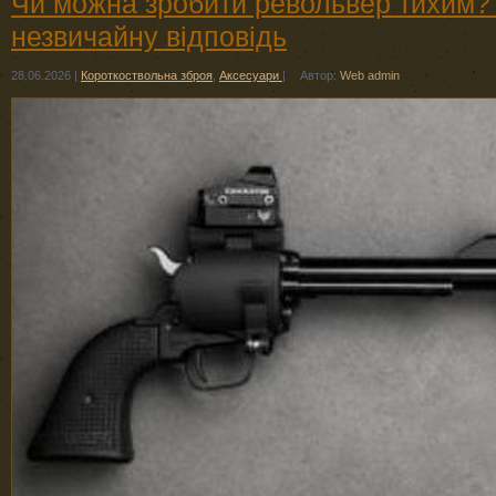
Чи можна зробити револьвер тихим? 
незвичайну відповідь
28.06.2026
|
Короткоствольна зброя
,
Аксесуари
|
Автор:
Web admin