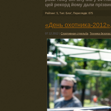
цей рекорд йому дали прізви
Рейтинг: 5
,
Тип: Блоґ
,
Переглядів: 875
«День охотника-2012»,
07.12.2012
|
Спортивная стрельба
,
Техника безопас