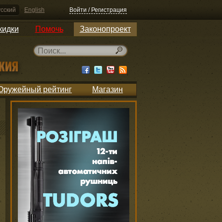
сский
English
Войти / Регистрация
кидки
Помочь
Законопроект
Оружейный рейтинг
Магазин