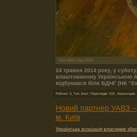
Gun Open Day 2014.
24 травня 2014 року, у субот
влаштованому Українською Ас
відбувався біля ВДНГ (НК "Ек
Рейтинг: 5
,
Тип: Блоґ
,
Переглядів: 933
,
Коментарів:
Новий партнер УАВЗ – 
м. Київ
Українська асоціація власників збро