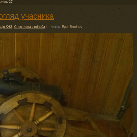
риев:
27
огляд учасника
ація КНЗ
,
Спортивна стрільба
|
Автор:
Egor Brednev