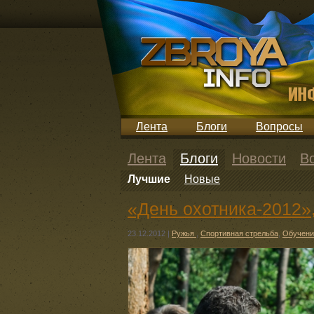
Лента
Блоги
Вопросы
Лента
Блоги
Новости
В
Лучшие
Новые
«День охотника-2012»,
23.12.2012
|
Ружья
,
Спортивная стрельба
,
Обучени