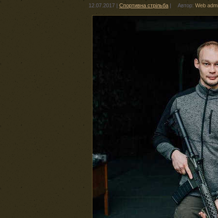
12.07.2017
|
Спортивна стрільба
|
Автор:
Web adm