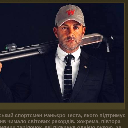
ійський спортсмен Раньєро Теста, якого підтримує
ив чимало світових рекордів. Зокрема, півтора
иняних тарілочок, які підкинув однією рукою. За