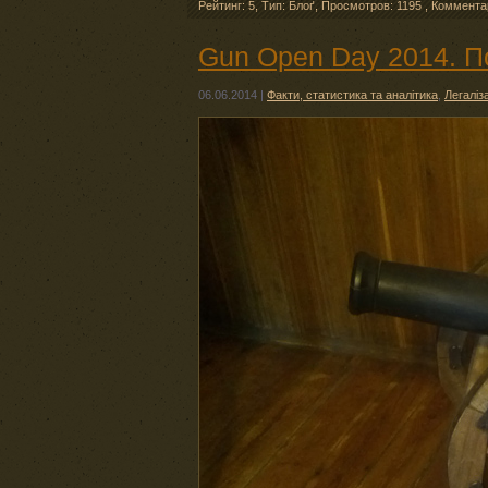
Рейтинг: 5
,
Тип: Блоґ
,
Просмотров: 1195
,
Коммента
Gun Open Day 2014. П
06.06.2014
|
Факти, статистика та аналітика
,
Легаліз