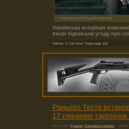
Спортивно-стрілецький клуб Hart
Українська асоціація власник
Києві підписали угоду про сп
Рейтинг: 5
,
Тип: Блоґ
,
Переглядів: 919
Раньєро Теста встанов
17 глиняних тарілочок 
28.02.2021
|
Рушниці
,
Спортивна стрільба
|
Автор