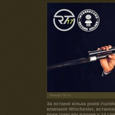
Раньєро Теста
За останні кілька років італ
компанія Winchester, встанов
роки тому він влучив у 14 гл