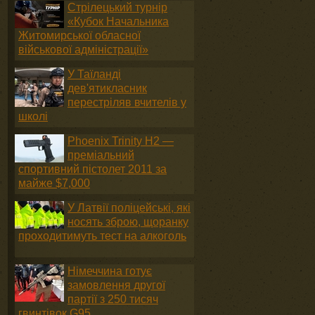
Стрілецький турнір
«Кубок Начальника
Житомирської обласної
військової адміністрації»
У Таїланді
дев'ятикласник
перестріляв вчителів у
школі
Phoenix Trinity H2 —
преміальний
спортивний пістолет 2011 за
майже $7,000
У Латвії поліцейські, які
носять зброю, щоранку
проходитимуть тест на алкоголь
Німеччина готує
замовлення другої
партії з 250 тисяч
гвинтівок G95