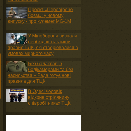
Проєкт «Перевірено
боєм»: у новому
випуску - про кулемет MG-1М
У Міноборони визнали
необхідність заміни
правил ВЛК, які створювалися в
умовах мирного часу
Без балаклав, з
бодікамерами та без
насильства – Рада готує нові
правила для ТЦК
В Одесі чоловік
відкрив стрілянину
співробітниках ТЦК