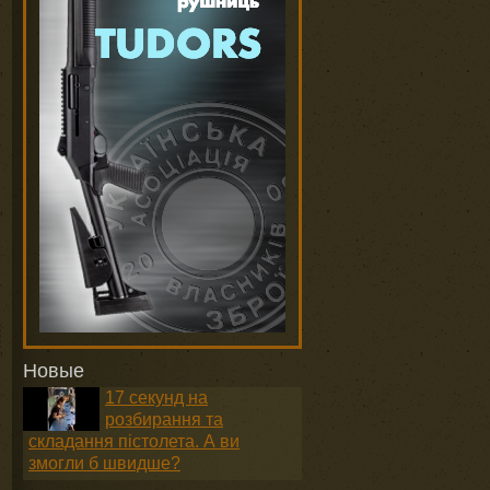
Новые
17 секунд на
розбирання та
складання пістолета. А ви
змогли б швидше?