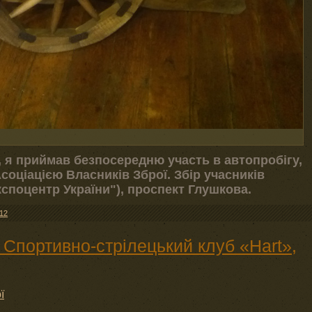
у, я приймав безпосередню участь в автопробігу,
оціацією Власників Зброї. Збір учасників
споцентр України"), проспект Глушкова.
12
Спортивно-стрілецький клуб «Hart»,
ї