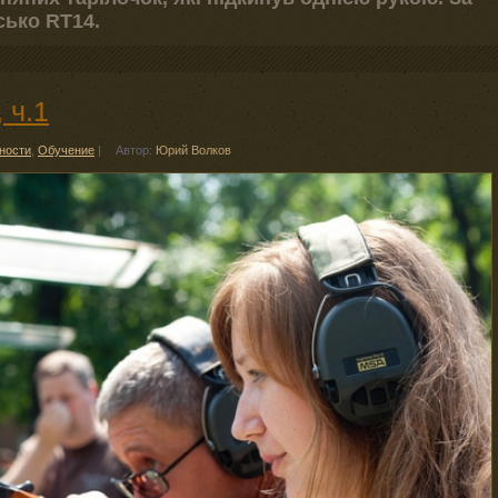
сько RT14.
 ч.1
ности
,
Обучение
|
Автор:
Юрий Волков