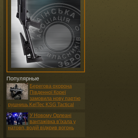
Популярные
Берегова охорона
Південної Кореї
замовила нову партію
рушниць KelTec KSG Tactical
У Новому Орлеані
вантажівка в'їхала у
натовп, водій відкрив вогонь