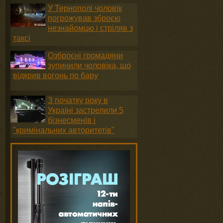
У Тернополі чоловік
погрожував зброєю
незнайомцю і стріляв з
таксі
Озброєні громадяни
зупинили чоловіка, що
відкрив вогонь по бару
З початку року в
Україні застрелили 5
бізнесменів і
"кримінальних авторитетів"