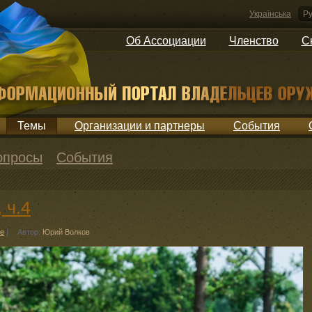
Українська
Ру
Об Ассоциации
Членство
С
Темы
Организации и партнеры
События
опросы
События
 ч.4
е
|
Автор:
Юрий Волков