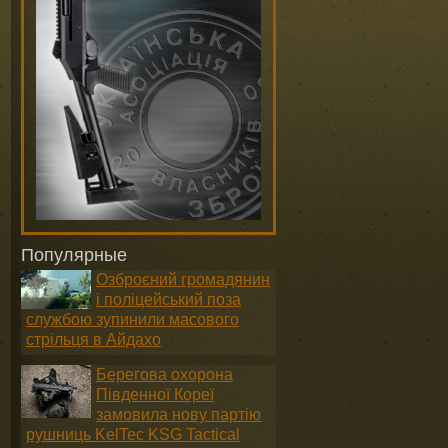
Популярные
Озброєний громадянин
і поліцейський поза
службою зупинили масового
стрільця в Айдахо
Берегова охорона
Південної Кореї
замовила нову партію
рушниць KelTec KSG Tactical