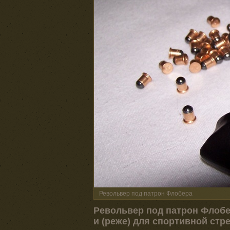
Револьвер под патрон Флобера
Револьвер под патрон Флобе
и (реже) для спортивной стр