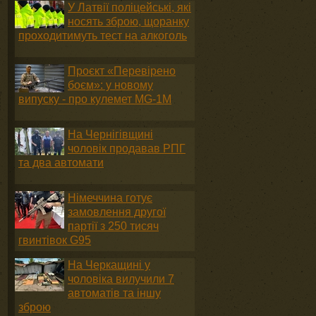
У Латвії поліцейські, які
носять зброю, щоранку
проходитимуть тест на алкоголь
Проєкт «Перевірено
боєм»: у новому
випуску - про кулемет MG-1М
На Чернігівщині
чоловік продавав РПГ
та два автомати
Німеччина готує
замовлення другої
партії з 250 тисяч
гвинтівок G95
На Черкащині у
чоловіка вилучили 7
автоматів та іншу
зброю