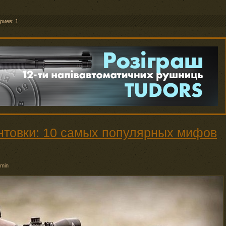
риев:
1
интовки: 10 самых популярных мифов
min