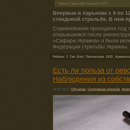
Призы Гран-при Харьков 2013
Впервые в Харькове с 9 по 
стендовой стрельбе. В нем п
Соревнования проходили под п
открывшемся после реконструк
«Сафари-Украина» и были вкл
Федерации стрельбы Украины.
Рейтинг: 7
,
Тип: Блоґ
,
Просмотров: 1830
,
Коммента
Есть ли польза от ре
Наблюдения из собств
19.02.2013
|
Обучение
,
Спортивная стрельба
,
Неле