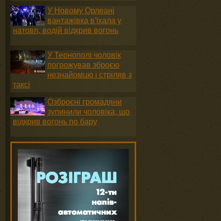
У Новому Орлеані
вантажівка в'їхала у
натовп, водій відкрив вогонь
У Тернополі чоловік
погрожував зброєю
незнайомцю і стріляв з
таксі
Озброєні громадяни
зупинили чоловіка, що
відкрив вогонь по бару