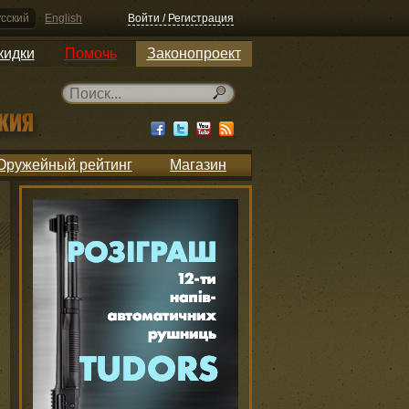
сский
English
Войти / Регистрация
кидки
Помочь
Законопроект
Оружейный рейтинг
Магазин