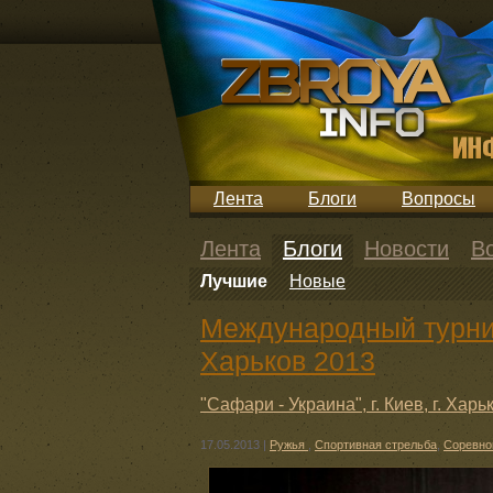
Лента
Блоги
Вопросы
Лента
Блоги
Новости
В
Лучшие
Новые
Международный турнир
Харьков 2013
"Сафари - Украина", г. Киев, г. Харь
17.05.2013
|
Ружья
,
Спортивная стрельба
,
Соревно