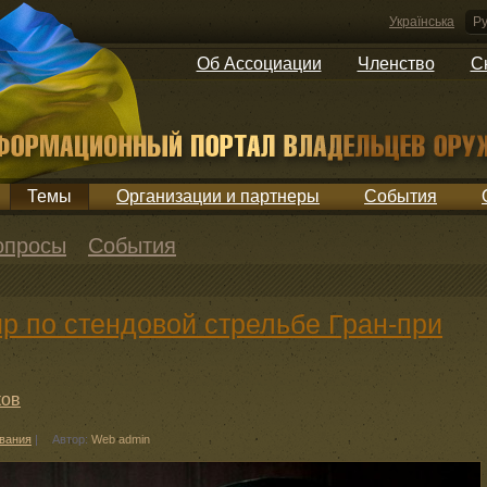
Українська
Ру
Об Ассоциации
Членство
С
Темы
Организации и партнеры
События
опросы
События
 по стендовой стрельбе Гран-при
ков
вания
|
Автор:
Web admin