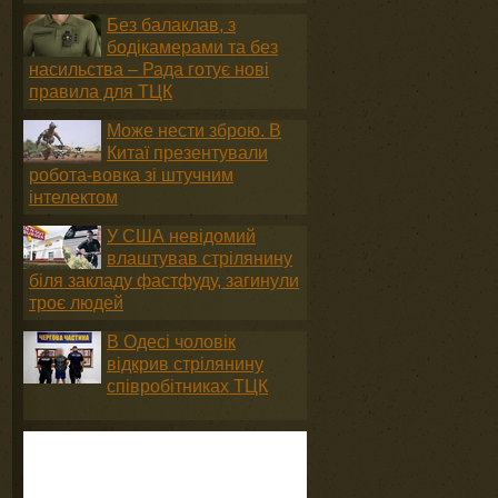
Без балаклав, з
бодікамерами та без
насильства – Рада готує нові
правила для ТЦК
Може нести зброю. В
Китаї презентували
робота-вовка зі штучним
інтелектом
У США невідомий
влаштував стрілянину
біля закладу фастфуду, загинули
троє людей
В Одесі чоловік
відкрив стрілянину
співробітниках ТЦК