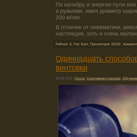
По калибру и энергии пули они
и ружьями, имея диаметр шарика
200 м/сек.
В отличие от пневматики, рев
настоящие, хоть и очень мален
Рейтинг: 6
,
Тип: Блоґ
,
Просмотров: 82230
,
Коммент
Одиннадцать способов
винтовки
30.06.2015
|
Охота
,
Спортивная стрельба
,
Обучени