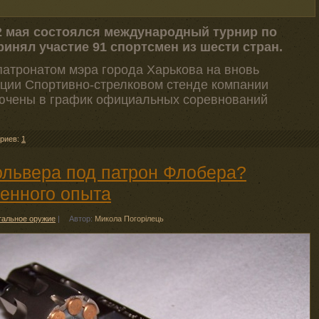
12 мая состоялся международный турнир по
ринял участие 91 спортсмен из шести стран.
атронатом мэра города Харькова на вновь
ции Спортивно-стрелковом стенде компании
ючены в график официальных соревнований
риев:
1
вольвера под патрон Флобера?
енного опыта
тальное оружие
|
Автор:
Микола Погорілець