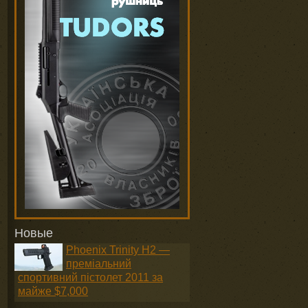
Новые
Phoenix Trinity H2 —
преміальний
спортивний пістолет 2011 за
майже $7,000