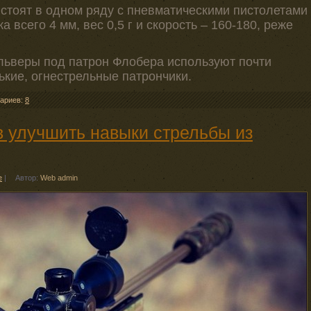
 стоят в одном ряду с пневматическими пистолетами
 всего 4 мм, вес 0,5 г и скорость – 160-180, реже
ольверы под патрон Флобера используют почти
ькие, огнестрельные патрончики.
ариев:
8
 улучшить навыки стрельбы из
е
|
Автор:
Web admin