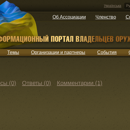
Українська
Ру
Об Ассоциации
Членство
С
Темы
Организации и партнеры
События
сы (0)
Ответы (0)
Комментарии (1)