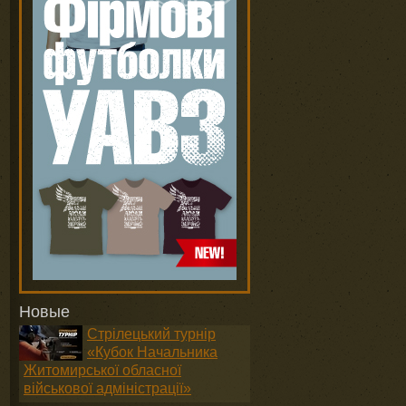
Новые
Стрілецький турнір
«Кубок Начальника
Житомирської обласної
військової адміністрації»