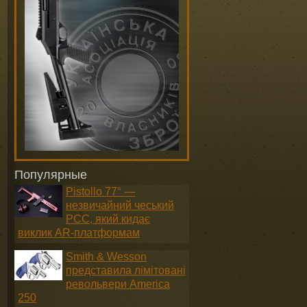
Популярные
Pistollo 77° —
незвичайний чеський
PCC, який кидає
виклик AR-платформам
Smith & Wesson
представила лімітовані
револьвери America
250