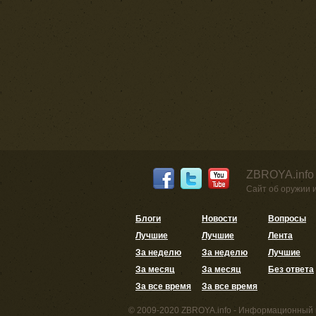
ZBROYA.info
Сайт об оружии 
Блоги
Новости
Вопросы
Лучшие
Лучшие
Лента
За неделю
За неделю
Лучшие
За месяц
За месяц
Без ответа
За все время
За все время
© 2009-2020 ZBROYA.info - Информационный 