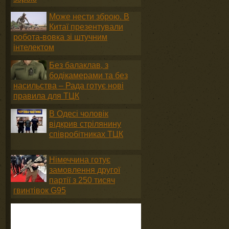
Може нести зброю. В
Китаї презентували
робота-вовка зі штучним
інтелектом
Без балаклав, з
бодікамерами та без
насильства – Рада готує нові
правила для ТЦК
В Одесі чоловік
відкрив стрілянину
співробітниках ТЦК
Німеччина готує
замовлення другої
партії з 250 тисяч
гвинтівок G95