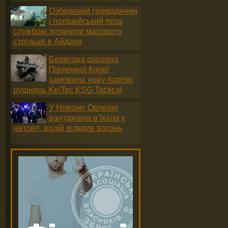
Озброєний громадянин
і поліцейський поза
службою зупинили масового
стрільця в Айдахо
Берегова охорона
Південної Кореї
замовила нову партію
рушниць KelTec KSG Tactical
У Новому Орлеані
вантажівка в'їхала у
натовп, водій відкрив вогонь