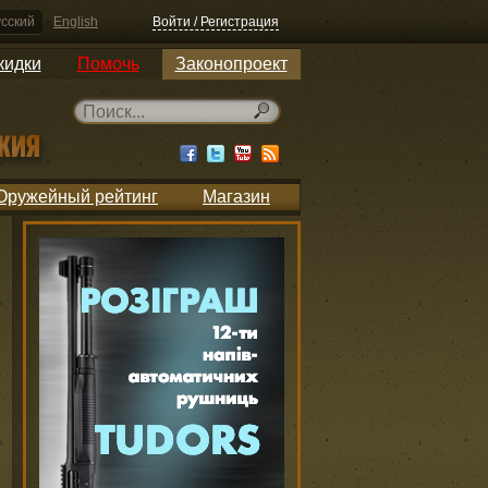
сский
English
Войти / Регистрация
кидки
Помочь
Законопроект
Оружейный рейтинг
Магазин