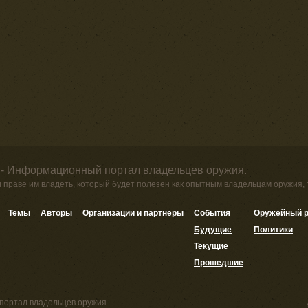
 - Информационный портал владельцев оружия.
и праве им владеть, который будет полезен как опытным владельцам оружия,
Темы
Авторы
Организации и партнеры
События
Оружейный р
Будущие
Политики
Текущие
Прошедшие
портал владельцев оружия.