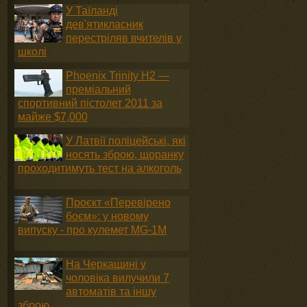
У Таїланді
дев'ятикласник
перестріляв вчителів у
школі
Phoenix Trinity H2 —
преміальний
спортивний пістолет 2011 за
майже $7,000
У Латвії поліцейські, які
носять зброю, щоранку
проходитимуть тест на алкоголь
Проєкт «Перевірено
боєм»: у новому
випуску - про кулемет MG-1М
На Черкащині у
чоловіка вилучили 7
автоматів та іншу
зброю