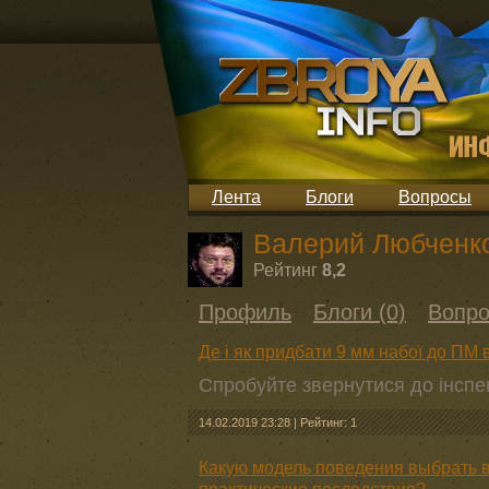
Лента
Блоги
Вопросы
Валерий Любченк
Рейтинг
8,2
Профиль
Блоги (0)
Вопро
Де і як придбати 9 мм набої до ПМ 
Спробуйте звернутися до інспек
14.02.2019 23:28
|
Рейтинг: 1
Какую модель поведения выбрать в