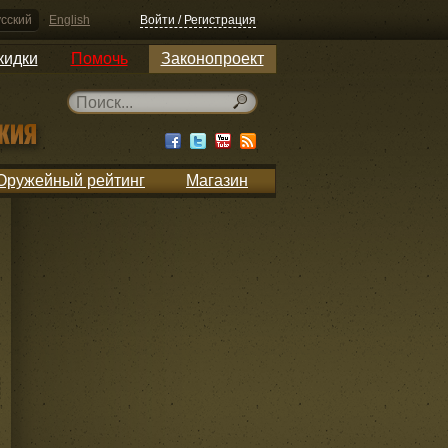
сский
English
Войти / Регистрация
кидки
Помочь
Законопроект
Оружейный рейтинг
Магазин