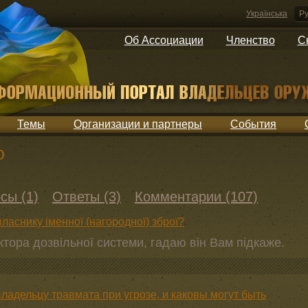
Українська
Ру
Об Ассоциации
Членство
С
Темы
Организации и партнеры
События
о
сы (1)
Ответы (3)
Комментарии (107)
власнику іменної (нагородної) зброї?
тора дозвільної системи, гадаю він Вам підкаже.
ладельцу травмата при угрозе, и каковы могут быть