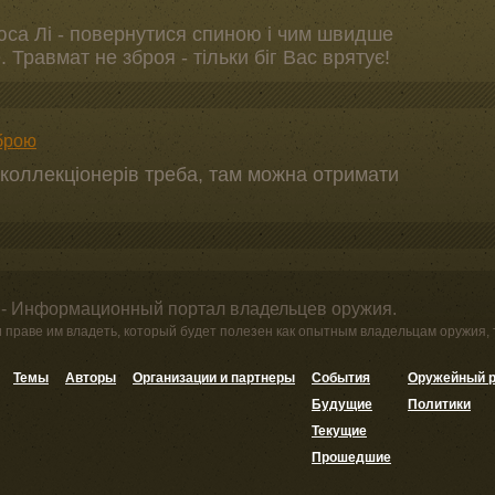
са Лі - повернутися спиною і чим швидше
 Травмат не зброя - тільки біг Вас врятує!
брою
коллекціонерів треба, там можна отримати
 - Информационный портал владельцев оружия.
и праве им владеть, который будет полезен как опытным владельцам оружия,
Темы
Авторы
Организации и партнеры
События
Оружейный р
Будущие
Политики
Текущие
Прошедшие