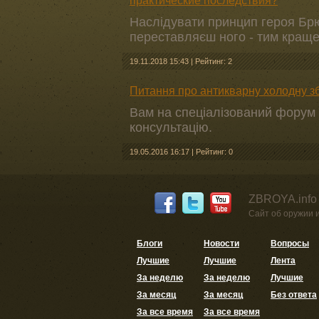
практические последствия?
Наслідувати принцип героя Брю
переставляєш ного - тим краще.
19.11.2018 15:43
|
Рейтинг: 2
Питання про антикварну холодну з
Вам на спеціалізований форум 
консультацію.
19.05.2016 16:17
|
Рейтинг: 0
ZBROYA.info
Сайт об оружии 
Блоги
Новости
Вопросы
Лучшие
Лучшие
Лента
За неделю
За неделю
Лучшие
За месяц
За месяц
Без ответа
За все время
За все время