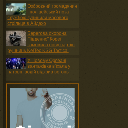
Озброєний громадянин
і поліцейський поза
службою зупинили масового
стрільця в Айдахо
Берегова охорона
Південної Кореї
замовила нову партію
рушниць KelTec KSG Tactical
У Новому Орлеані
вантажівка в'їхала у
натовп, водій відкрив вогонь