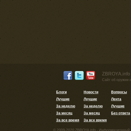
ZBROYA.info
Сайт об оружии 
Блоги
Новости
Вопросы
Лучшие
Лучшие
Лента
За неделю
За неделю
Лучшие
За месяц
За месяц
Без ответа
За все время
За все время
© 2009-2020 ZBROYA.info - Информационный 