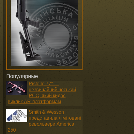
Популярные
Pistollo 77° —
незвичайний чеський
PCC, який кидає
виклик AR-платформам
Smith & Wesson
представила лімітовані
револьвери America
250