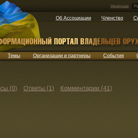
Українська
Ру
Об Ассоциации
Членство
С
Темы
Организации и партнеры
События
сы (0)
Ответы (1)
Комментарии (41)