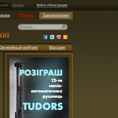
сский
English
Войти / Регистрация
кидки
Помочь
Законопроект
Оружейный рейтинг
Магазин