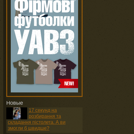
Новые
17 секунд на
розбирання та
складання пістолета. А ви
змогли б швидше?