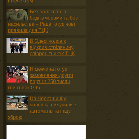
інтелектом
Без балаклав, з
бодікамерами та без
насильства – Рада готує нові
правила для ТЦК
В Одесі чоловік
відкрив стрілянину
співробітниках ТЦК
Німеччина готує
замовлення другої
партії з 250 тисяч
гвинтівок G95
На Черкащині у
чоловіка вилучили 7
автоматів та іншу
зброю