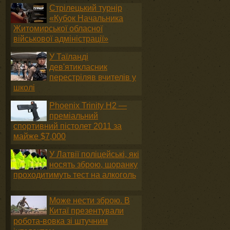
Стрілецький турнір
«Кубок Начальника
Житомирської обласної
військової адміністрації»
У Таїланді
дев'ятикласник
перестріляв вчителів у
школі
Phoenix Trinity H2 —
преміальний
спортивний пістолет 2011 за
майже $7,000
У Латвії поліцейські, які
носять зброю, щоранку
проходитимуть тест на алкоголь
Може нести зброю. В
Китаї презентували
робота-вовка зі штучним