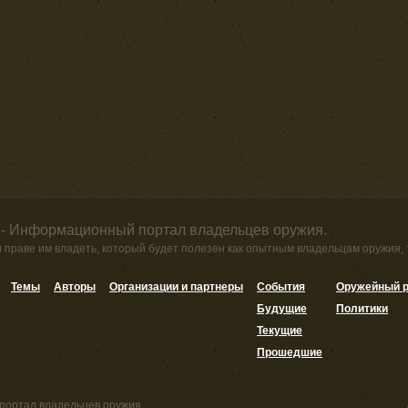
 - Информационный портал владельцев оружия.
и праве им владеть, который будет полезен как опытным владельцам оружия,
Темы
Авторы
Организации и партнеры
События
Оружейный р
Будущие
Политики
Текущие
Прошедшие
портал владельцев оружия.