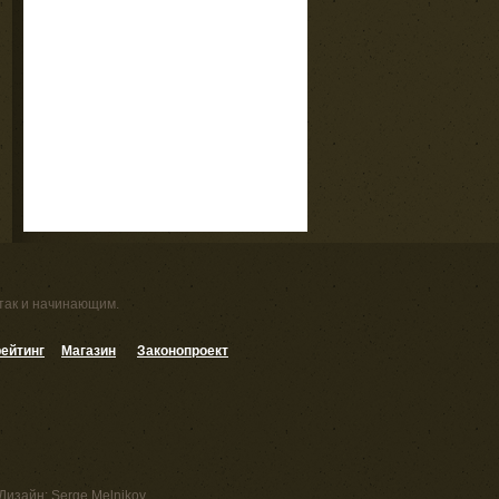
 так и начинающим.
ейтинг
Магазин
Законопроект
Дизайн:
Serge Melnikov