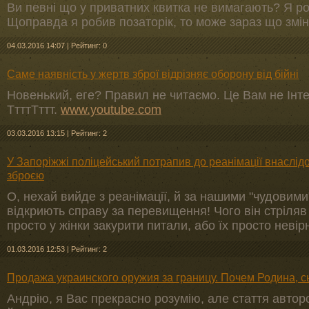
Ви певні що у приватних квитка не вимагають? Я ро
Щоправда я робив позаторік, то може зараз що змін
04.03.2016 14:07
|
Рейтинг: 0
Саме наявність у жертв зброї відрізняє оборону від бійні
Новенький, еге? Правил не читаємо. Це Вам не Інт
ТтттТттт.
www.youtube.com
03.03.2016 13:15
|
Рейтинг: 2
У Запоріжжі поліцейський потрапив до реанімації внаслід
зброєю
О, нехай вийде з реанімації, й за нашими "чудовими
відкриють справу за перевищення! Чого він стріля
просто у жінки закурити питали, або їх просто невір
01.03.2016 12:53
|
Рейтинг: 2
Продажа украинского оружия за границу. Почем Родина, 
Андрію, я Вас прекрасно розумію, але стаття автор