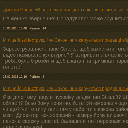
Дмитро Ярош: «В нас немає кращого союзника, як вільні, о
Свіженьке звернення! Порадувало! Може зрушиться
23.02.2016 12:46
|
Рейтинг: 14
Міліцейські інструкції чи Закон: чим керуються продавці збр
Зареєструвалися, пане Олеже, щоб захистити того 
відео називаєте культурно? Яка приватна власність?
треба було б розбити щоб взагалі на кримінал нарва
гопота!
23.02.2016 12:19
|
Рейтинг: 8
Міліцейські інструкції чи Закон: чим керуються продавці збр
Яке діло тому поцу в пуховіку звідки пан Віталій? Щ
області? Всьо йому понятно, б..ть! Унтемренш якщо н
чи що? Чи то типу звик там у себе "ти с какова рай
мєнт. Директор теж хороший - камеру йому виключіт
панок в своєму царстві. Залишили такі персонажі яке
- велика подяка!