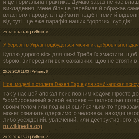
й це нормальна практика. Думаю зараз не час влаш
викладення. Мене більше переймає й ображає сам
власного народу, а підіймати подібні теми й відвол
від суті - це вже парафія наших "дорогих" сусідів!
29.02.2016 14:10
|
Рейтинг: 8
У березні в Україні відбудеться місячник добровільної здачі
Куплю дорого віск для лиж! Треба їх змастити, щоб 
зброю, випередити всіх бажаючих, щоб не стояти в 
25.02.2016 11:03
|
Рейтинг: 8
Нові моделі пістолета Desert Eagle для зомбі-апокаліпсису
Так у нас цей апокаліпсис повним ходом! Просто д
"зомбированный живой человек — полностью потер
своим телом или подчиняющийся чьим-то приказам
может означать одержимого человека, находящего
либо убеждений, увлечений, или деструктивного кул
ru.wikipedia.org
24.02.2016 15:41
|
Рейтинг: 2