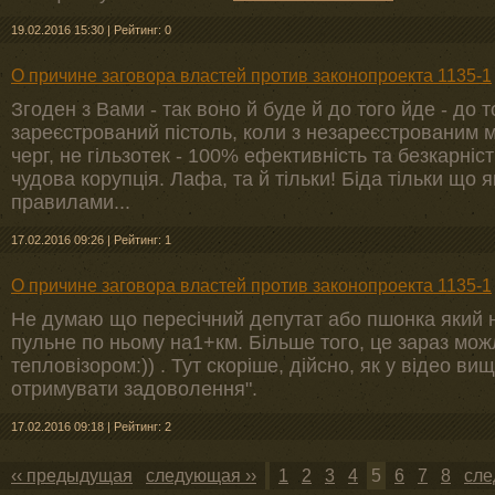
19.02.2016 15:30
|
Рейтинг: 0
О причине заговора властей против законопроекта 1135-1
Згоден з Вами - так воно й буде й до того йде - до 
зареєстрований пістоль, коли з незареєстрованим м
черг, не гільзотек - 100% ефективність та безкарність
чудова корупція. Лафа, та й тільки! Біда тільки що 
правилами...
17.02.2016 09:26
|
Рейтинг: 1
О причине заговора властей против законопроекта 1135-1
Не думаю що пересічний депутат або пшонка який 
пульне по ньому на1+км. Більше того, це зараз мож
тепловізором:)) . Тут скоріше, дійсно, як у відео ви
отримувати задоволення".
17.02.2016 09:18
|
Рейтинг: 2
‹‹ предыдущая
следующая ››
1
2
3
4
5
6
7
8
сле