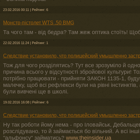
23.02.2016 00:11
|
Рейтинг: 6
Монстр-пістолет WTS .50 BMG
Та чого там - від бедра? Там жеж оптика стоїть! Щоб
22.02.2016 11:24
|
Рейтинг: 1
Следствие установило, что полицейский умышленно зас
Тож для чого розділятись? Тут все зрозуміло й одн
причина всього у відсутності збройової культури! Т
потрібно працювати - прийняти ЗАКОН 1135-1, будув
малечку, щоб всі рефлекси були на рівні інстинктів
були вивчені ще в школі.
19.02.2016 16:08
|
Рейтинг: 6
Следствие установило, что полицейский умышленно зас
Ну так роботи йому нема - про Іловайськ, Дебальцево
розслідувано, то й займається бо вільний. А всі інш
"альфонсу" займатись?
www.theinsider.ua