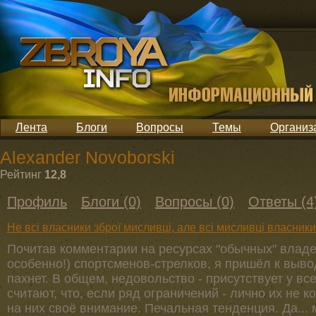
Лента
Блоги
Вопросы
Темы
Организ
Alexander Novoborski
Рейтинг
12,8
Профиль
Блоги (0)
Вопросы (0)
Ответы (4
Не всі власники зброї мисливці, але всі мисливці власники
Почитав комментарии на ресурсах "обычных" владел
особенно!) спортсменов-стрелков, я пришёл к вывод
пахнет. В общем, недовольство - присутствует у все
считают, что, если ряд ограничений - лично их не к
на них своё внимание. Печальная тенденция. Да... 