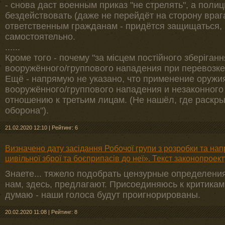
- снова даст военным приказ "не стрелять", а полиц
бездействовать (даже не перейдёт на сторону враг
ответственным гражданам - придётся защищаться,
самостоятельно.
......
Кроме того - почему "за місцем постійного зберіганн
вооружённого/группового нападения при перевозке 
Ещё - напрямую не указано, что применение оружи
вооружённого/группового нападения и незаконного
отношению к третьим лицам. (Не нашёл, где раскр
оборона").
21.02.2020 12:10
|
Рейтинг: 6
Визначено дату засідання Робочої групи з розробки та на
цивільної зброї та боєприпасів до неї». Текст законопроект
Знаете... тяжело подобрать цензурные определения
нам, здесь, предлагают. Присоединяюсь к критикам
думаю - наши голоса будут проигнорированы.
20.02.2020 11:08
|
Рейтинг: 8