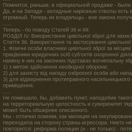
Помнится, раньше, в официальной продаже - были
Да, и на Западе - вкладные нарезные стволы есть 
огромный. Теперь их владельцы - вне закона получ
......
Теперь - по поводу Статей 36 и 49:
РОЗДІЛ ІV. Використання цивільної зброї для захис
Стаття 36. Використання та застосування цивільної
1. Фізичні особи власники цивільної зброї за місцем
працівники юридичних осіб суб’єктів охоронної дія
наявну в них на законних підставах вогнепальну з
1) з метою здійснення необхідної оборони;
2) для захисту від нападу озброєної особи або напа
3) для відвернення протиправного насильницького 
приміщення.
.....
Не помешало, бы, добавить пункт, наподобие таког
на территориальную целостность и суверенитет Укр
может быть обширнее описанного.
Мы - отлично помним, как милиция на оккупирован
переходила на сторону страны-агрессора. Никто не д
повторится: реформа полиции (и - не только) - пот