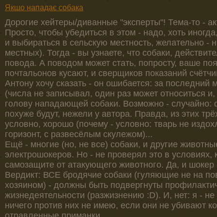
Якщо нападає собака
Дорогие хейтеры/диванные "эксперты"! Тема-то - а
Просто, чтобы убедиться в этом - надо, хоть иногда
и выбираться в сельскую местность, желательно - н
местных). Тогда - вы узнаете, что собаки, действит
повода. А поводом может стать, попросту, ваше по
почтальонов кусают, и сверщиков показаний счётчи
Антону хочу сказать - он ошибается: за последний 
(числа не записывал, один раз может относиться и,
голову нападающей собаки. Возможно - случайно: ф
похуже будут, нежели у автора. Правда, из этих трё
условно, хорошо (почему - условно: тварь не издох
горизонт, с развесёлым скулежом)...
Ещё - многие (но, не все) собаки, и другие животн
электрошокеров. Но - не проверял это в условиях, к
самозащите от атакующего животного. Да, и шокер 
Вердикт: ВСЕ бродячие собаки (гуляющие не на пов
хозяином) - должны быть подвергнуты профилакт
жизнедеятельности (разжизнению :D). И, нет: я - не
ничего против них не имею, если они не убивают к
отравленные приманки.