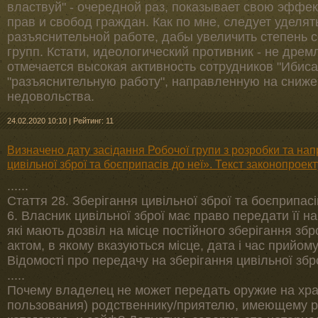
властвуй" - очередной раз, показывает свою эффе
прав и свобод граждан. Как по мне, следует удел
разъяснительной работе, дабы увеличить степень 
групп. Кстати, идеологический противник - не дремл
отмечается высокая активность сотрудников "Ибиса"
"разъяснительную работу", направленную на сн
недовольства.
24.02.2020 10:10
|
Рейтинг: 11
Визначено дату засідання Робочої групи з розробки та на
цивільної зброї та боєприпасів до неї». Текст законопроект
......
Стаття 28. Зберігання цивільної зброї та боєприпасі
6. Власник цивільної зброї має право передати її 
які мають дозвіл на місце постійного зберігання з
актом, в якому вказуються місце, дата і час прийому 
Відомості про передачу на зберігання цивільної збр
.....
Почему владелец не может передать оружие на хра
пользования) родственнику/приятелю, имеющему р