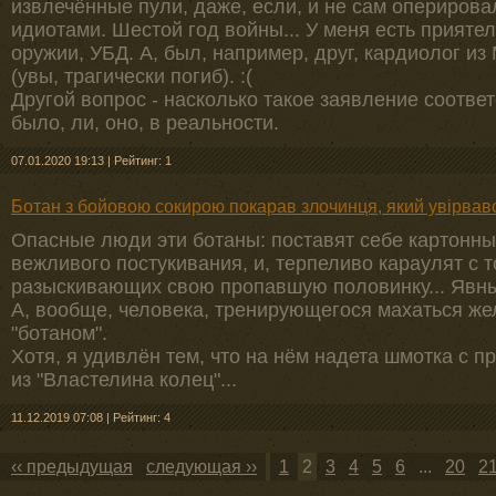
извлечённые пули, даже, если, и не сам оперирова
идиотами. Шестой год войны... У меня есть прияте
оружии, УБД. А, был, например, друг, кардиолог из
(увы, трагически погиб). :(
Другой вопрос - насколько такое заявление соответ
было, ли, оно, в реальности.
07.01.2020 19:13
|
Рейтинг: 1
Ботан з бойовою сокирою покарав злочинця, який увірвав
Опасные люди эти ботаны: поставят себе картонн
вежливого постукивания, и, терпеливо караулят с
разыскивающих свою пропавшую половинку... Явный
А, вообще, человека, тренирующегося махаться же
"ботаном".
Хотя, я удивлён тем, что на нём надета шмотка с пр
из "Властелина колец"...
11.12.2019 07:08
|
Рейтинг: 4
‹‹ предыдущая
следующая ››
1
2
3
4
5
6
...
20
2