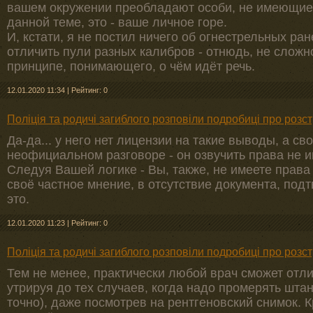
вашем окружении преобладают особи, не имеющие
данной теме, это - ваше личное горе.
И, кстати, я не постил ничего об огнестрельных ране
отличить пули разных калибров - отнюдь, не слож
принципе, понимающего, о чём идёт речь.
12.01.2020 11:34
|
Рейтинг: 0
Поліція та родичі загиблого розповіли подробиці про розст
Да-да... у него нет лицензии на такие выводы, а св
неофициальном разговоре - он озвучить права не и
Следуя Вашей логике - Вы, также, не имеете права 
своё частное мнение, в отсутствие документа, по
это.
12.01.2020 11:23
|
Рейтинг: 0
Поліція та родичі загиблого розповіли подробиці про розст
Тем не менее, практически любой врач сможет отли
утрируя до тех случаев, когда надо промерять шта
точно), даже посмотрев на рентгеновский снимок. К