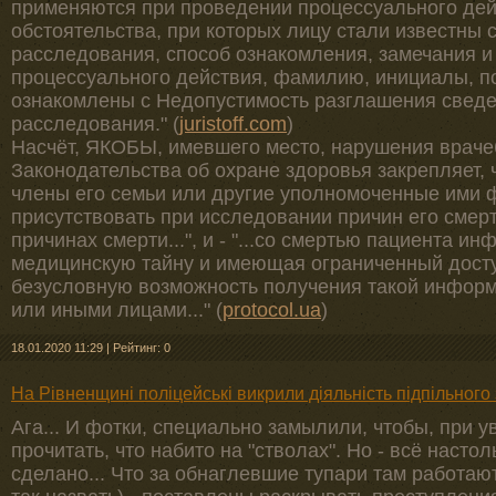
применяются при проведении процессуального дей
обстоятельства, при которых лицу стали известны 
расследования, способ ознакомления, замечания и
процессуального действия, фамилию, инициалы, п
ознакомлены с Недопустимость разглашения сведе
расследования." (
juristoff.com
)
Насчёт, ЯКОБЫ, имевшего место, нарушения врачебн
Законодательства об охране здоровья закрепляет, 
члены его семьи или другие уполномоченные ими 
присутствовать при исследовании причин его смерт
причинах смерти...", и - "...со смертью пациента 
медицинскую тайну и имеющая ограниченный досту
безусловную возможность получения такой инфор
или иными лицами..." (
protocol.ua
)
18.01.2020 11:29
|
Рейтинг: 0
На Рівненщині поліцейські викрили діяльність підпільного
Ага... И фотки, специально замылили, чтобы, при у
прочитать, что набито на "стволах". Но - всё наст
сделано... Что за обнаглевшие тупари там работаю