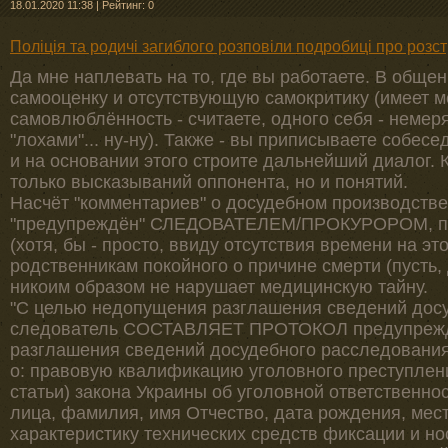
18.01.2020 11:38
|
Рейтинг: 0
Поліція та родичі загиблого розповіли подробиці про розст
Да мне наплевать на то, где вы работаете. В обще
самооценку и отсутствующую самокритику (имеет м
самовлюблённость - считаете, одного себя - немеря
"лохами"... ну-ну). Также - вы приписываете собе
и на основании этого строите дальнейший диалог. 
только высказываний оппонента, но и понятий.
Насчёт "комментариев" о досудебном производстве:
"предупреждён" СЛЕДОВАТЕЛЕМ/ПРОКУРОРОМ, по,
(хотя, бы - просто, ввиду отсутствия времени на э
родственникам покойного о причине смерти (пусть, 
никоим образом не нарушает медицинскую тайну.
"С целью недопущения разглашения сведений дос
следователь СОСТАВЛЯЕТ ПРОТОКОЛ предупрежд
разглашения сведений досудебного расследования
о: правовую квалификацию уголовного преступлени
статьи) закона Украины об уголовной ответственно
лица, фамилия, имя Отчество, дата рождения, мес
характеристику технических средств фиксации и н