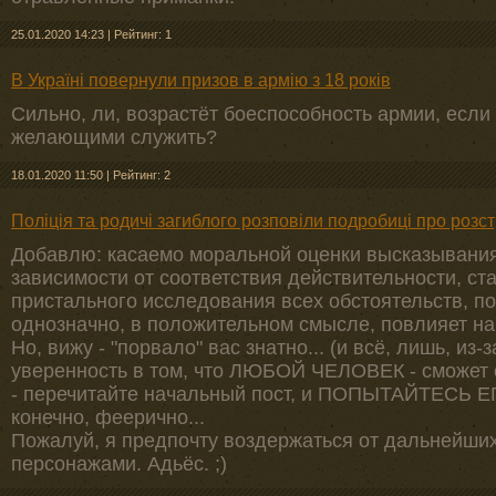
25.01.2020 14:23
|
Рейтинг: 1
В Україні повернули призов в армію з 18 років
Сильно, ли, возрастёт боеспособность армии, если
желающими служить?
18.01.2020 11:50
|
Рейтинг: 2
Поліція та родичі загиблого розповіли подробиці про розст
Добавлю: касаемо моральной оценки высказывания 
зависимости от соответствия действительности, ст
пристального исследования всех обстоятельств, по
однозначно, в положительном смысле, повлияет н
Но, вижу - "порвало" вас знатно... (и всё, лишь, из-
уверенность в том, что ЛЮБОЙ ЧЕЛОВЕК - сможет 
- перечитайте начальный пост, и ПОПЫТАЙТЕСЬ Е
конечно, феерично...
Пожалуй, я предпочту воздержаться от дальнейши
персонажами. Адьёс. ;)