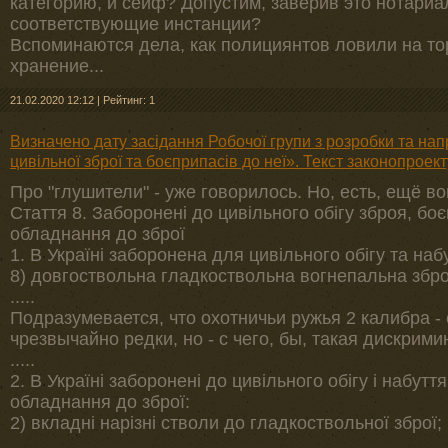
категорию, и сейф? Допустим, заверив это нотариал
соответствующие инстанции?
Вспоминаются дела, как полициянтов ловили на т
хранение...
21.02.2020 12:12
|
Рейтинг: 1
Визначено дату засідання Робочої групи з розробки та на
цивільної зброї та боєприпасів до неї». Текст законопроект
Про "глушители" - уже говорилось. Но, есть, ещё в
Стаття 8. Заборонені до цивільного обігу зброя, бо
обладнання до зброї
1. В Україні заборонена для цивільного обігу та наб
8) довгоствольна гладкоствольна вогнепальна зброя
.....
Подразумевается, что охотничьи ружья 2 калибра - 
чрезвычайно редки, но - с чего, бы, такая дискрим
.....
2. В Україні заборонені до цивільного обігу і набут
обладнання до зброї:
2) вкладні нарізні стволи до гладкоствольної зброї;
.....