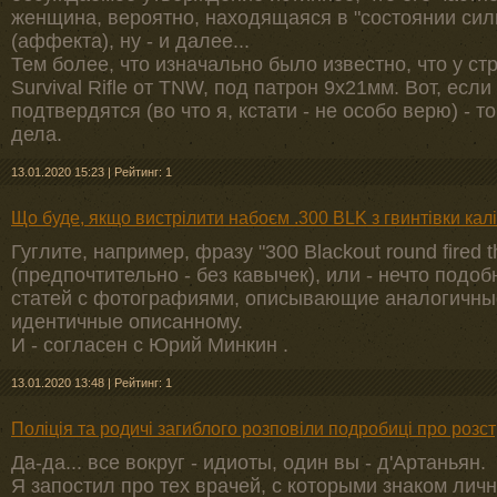
женщина, вероятно, находящаяся в "состоянии сил
(аффекта), ну - и далее...
Тем более, что изначально было известно, что у с
Survival Rifle от TNW, под патрон 9x21мм. Вот, есл
подтвердятся (во что я, кстати - не особо верю) - 
дела.
13.01.2020 15:23
|
Рейтинг: 1
Що буде, якщо вистрілити набоєм .300 BLK з гвинтівки калі
Гуглите, например, фразу "300 Blackout round fired t
(предпочтительно - без кавычек), или - нечто подо
статей с фотографиями, описывающие аналогичные
идентичные описанному.
И - согласен с Юрий Минкин .
13.01.2020 13:48
|
Рейтинг: 1
Поліція та родичі загиблого розповіли подробиці про розст
Да-да... все вокруг - идиоты, один вы - д'Артаньян.
Я запостил про тех врачей, с которыми знаком лично