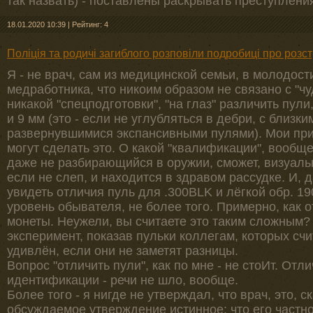
так назвать) - поставлены раскрывать преступления
18.01.2020 10:39
|
Рейтинг: 4
Поліція та родичі загиблого розповіли подробиці про розст
Я - не врач, сам из медицинской семьи, в молодос
медработника, что никоим образом не связано с "ч
никакой "спецподготовки", "на глаз" различить пули
и 9 мм (это - если не углубляться в дебри, с близк
развернувшимися экспансивными пулями). Мои прия
могут сделать это. О какой "квалификации", вообщ
даже не разбирающийся в оружии, сможет, визуаль
если не слеп, и находится в здравом рассудке. И, д
увидеть отличия пуль для .300BLK и лёгкой обр. 190
уровень обывателя, не более того. Примерно, как о
монеты. Неужели, вы считаете это таким сложным?
эксперимент, показав пульки коллегам, которых сч
удивлён, если они не заметят разницы.
Вопрос "отличить пули", как по мне - не стоИт. Отли
идентификации - речи не шло, вообще.
Более того - я нигде не утверждал, что врач, это, с
обсуждаемое утверждение истинное; что его частн