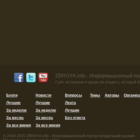
ZBROYA.info - Информационный по
Сайт об оружии и праве им владеть, который 
Блоги
Новости
Вопросы
Темы
Авторы
Организ
Лучшие
Лучшие
Лента
За неделю
За неделю
Лучшие
За месяц
За месяц
Без ответа
За все время
За все время
© 2009-2020 ZBROYA.info - Информационный портал владельцев оружия.