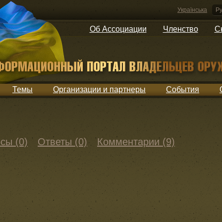
Українська
Ру
Об Ассоциации
Членство
С
Темы
Организации и партнеры
События
сы (0)
Ответы (0)
Комментарии (9)