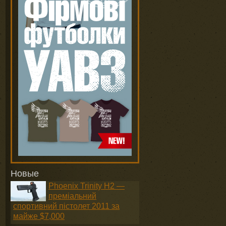
Новые
Phoenix Trinity H2 —
преміальний
спортивний пістолет 2011 за
майже $7,000