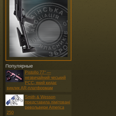
Популярные
Pistollo 77° —
незвичайний чеський
PCC, який кидає
виклик AR-платформам
Smith & Wesson
представила лімітовані
револьвери America
250