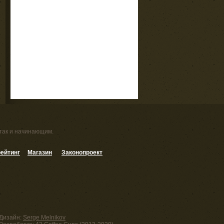
 так и начинающим.
ейтинг
Магазин
Законопроект
Дизайн:
Serge Melnikov