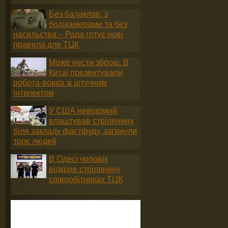
Без балаклав, з
бодікамерами та без
насильства – Рада готує нові
правила для ТЦК
Може нести зброю. В
Китаї презентували
робота-вовка зі штучним
інтелектом
У США невідомий
влаштував стрілянину
біля закладу фастфуду, загинули
троє людей
В Одесі чоловік
відкрив стрілянину
співробітниках ТЦК