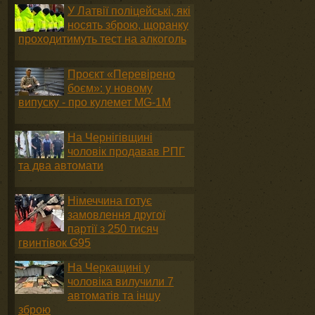
У Латвії поліцейські, які
носять зброю, щоранку
проходитимуть тест на алкоголь
Проєкт «Перевірено
боєм»: у новому
випуску - про кулемет MG-1М
На Чернігівщині
чоловік продавав РПГ
та два автомати
Німеччина готує
замовлення другої
партії з 250 тисяч
гвинтівок G95
На Черкащині у
чоловіка вилучили 7
автоматів та іншу
зброю