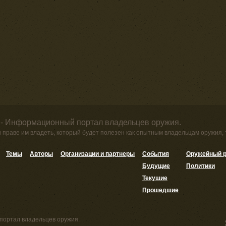
 - Информационный портал владельцев оружия.
и праве им владеть, который будет полезен как опытным владельцам оружия,
Темы
Авторы
Организации и партнеры
События
Оружейный р
Будущие
Политики
Текущие
Прошедшие
портал владельцев оружия.