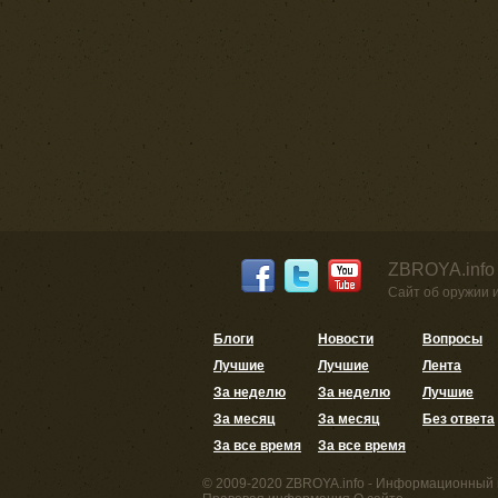
ZBROYA.info
Сайт об оружии 
Блоги
Новости
Вопросы
Лучшие
Лучшие
Лента
За неделю
За неделю
Лучшие
За месяц
За месяц
Без ответа
За все время
За все время
© 2009-2020 ZBROYA.info - Информационный 