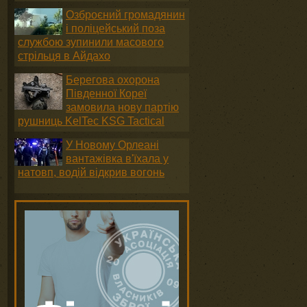
Озброєний громадянин
і поліцейський поза
службою зупинили масового
стрільця в Айдахо
Берегова охорона
Південної Кореї
замовила нову партію
рушниць KelTec KSG Tactical
У Новому Орлеані
вантажівка в'їхала у
натовп, водій відкрив вогонь