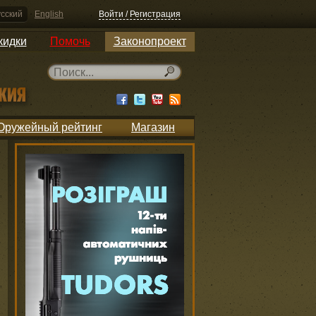
сский
English
Войти / Регистрация
кидки
Помочь
Законопроект
Оружейный рейтинг
Магазин