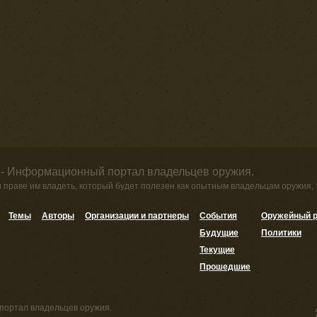
 - Информационный портал владельцев оружия.
и праве им владеть, который будет полезен как опытным владельцам оружия,
Темы
Авторы
Организации и партнеры
События
Оружейный р
Будущие
Политики
Текущие
Прошедшие
портал владельцев оружия.