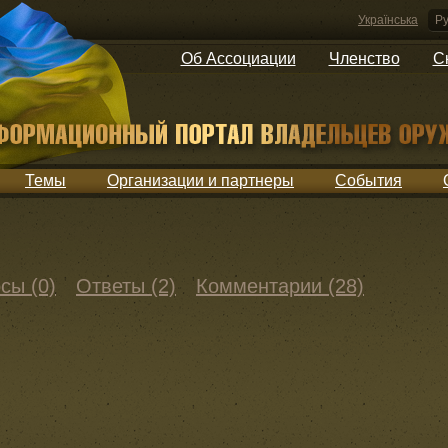
Українська
Ру
Об Ассоциации
Членство
С
Темы
Организации и партнеры
События
сы (0)
Ответы (2)
Комментарии (28)