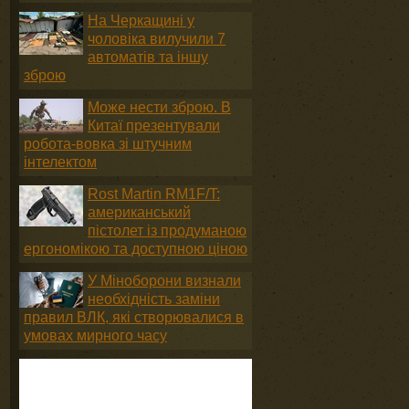
На Черкащині у
чоловіка вилучили 7
автоматів та іншу
зброю
Може нести зброю. В
Китаї презентували
робота-вовка зі штучним
інтелектом
Rost Martin RM1F/T:
американський
пістолет із продуманою
ергономікою та доступною ціною
У Міноборони визнали
необхідність заміни
правил ВЛК, які створювалися в
умовах мирного часу