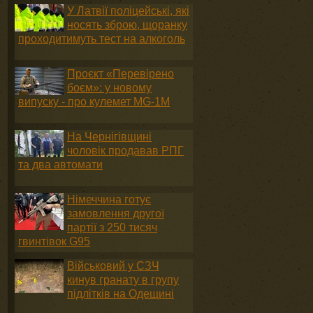
У Латвії поліцейські, які
носять зброю, щоранку
проходитимуть тест на алкоголь
Проєкт «Перевірено
боєм»: у новому
випуску - про кулемет MG-1М
На Чернігівщині
чоловік продавав РПГ
та два автомати
Німеччина готує
замовлення другої
партії з 250 тисяч
гвинтівок G95
Військовий у СЗЧ
кинув гранату в групу
підлітків на Одещині