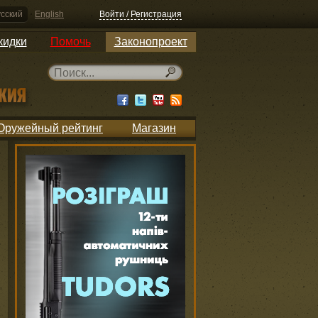
сский
English
Войти / Регистрация
кидки
Помочь
Законопроект
Оружейный рейтинг
Магазин