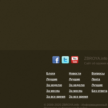
ZBROYA.info
Сайт об оружии 
Блоги
Новости
Вопросы
Лучшие
Лучшие
Лента
За неделю
За неделю
Лучшие
За месяц
За месяц
Без ответа
За все время
За все время
© 2009-2020 ZBROYA.info - Информационный 