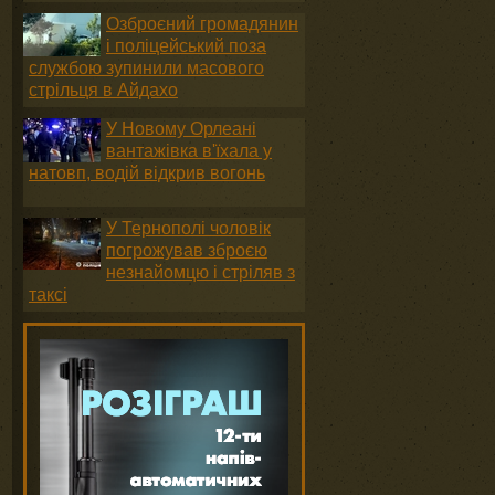
Озброєний громадянин
і поліцейський поза
службою зупинили масового
стрільця в Айдахо
У Новому Орлеані
вантажівка в'їхала у
натовп, водій відкрив вогонь
У Тернополі чоловік
погрожував зброєю
незнайомцю і стріляв з
таксі