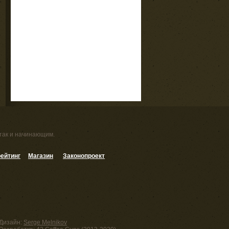
 так и начинающим.
ейтинг
Магазин
Законопроект
Дизайн:
Serge Melnikov