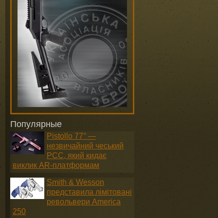
Популярные
Pistollo 77° —
незвичайний чеський
PCC, який кидає
виклик AR-платформам
Smith & Wesson
представила лімітовані
револьвери America
250