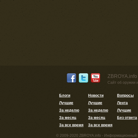
ZBROYA.info
Сайт об оружии 
Блоги
Новости
Вопросы
Лучшие
Лучшие
Лента
За неделю
За неделю
Лучшие
За месяц
За месяц
Без ответа
За все время
За все время
© 2009-2020 ZBROYA.info - Информационный 