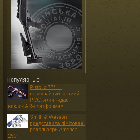
Популярные
Pistollo 77° —
незвичайний чеський
PCC, який кидає
виклик AR-платформам
Smith & Wesson
представила лімітовані
револьвери America
250