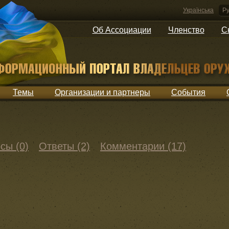
Українська
Ру
Об Ассоциации
Членство
С
Темы
Организации и партнеры
События
сы (0)
Ответы (2)
Комментарии (17)