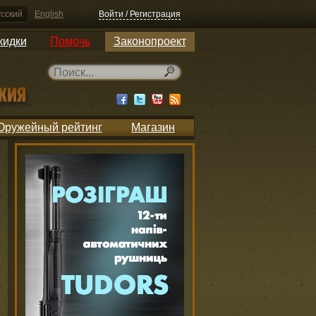
сский
English
Войти / Регистрация
кидки
Помочь
Законопроект
Оружейный рейтинг
Магазин