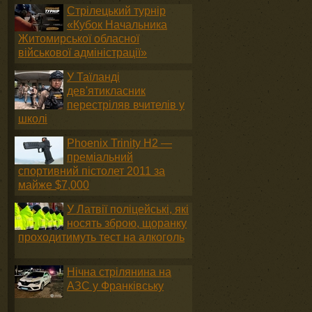
Стрілецький турнір
«Кубок Начальника
Житомирської обласної
військової адміністрації»
У Таїланді
дев'ятикласник
перестріляв вчителів у
школі
Phoenix Trinity H2 —
преміальний
спортивний пістолет 2011 за
майже $7,000
У Латвії поліцейські, які
носять зброю, щоранку
проходитимуть тест на алкоголь
Нічна стрілянина на
АЗС у Франківську