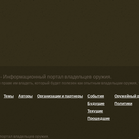
 - Информационный портал владельцев оружия.
и праве им владеть, который будет полезен как опытным владельцам оружия,
Темы
Авторы
Организации и партнеры
События
Оружейный р
Будущие
Политики
Текущие
Прошедшие
портал владельцев оружия.