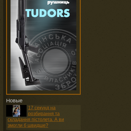
Новые
17 секунд на
розбирання та
складання пістолета. А ви
змогли б швидше?