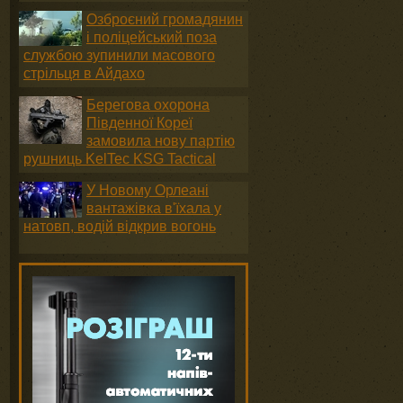
Озброєний громадянин
і поліцейський поза
службою зупинили масового
стрільця в Айдахо
Берегова охорона
Південної Кореї
замовила нову партію
рушниць KelTec KSG Tactical
У Новому Орлеані
вантажівка в'їхала у
натовп, водій відкрив вогонь