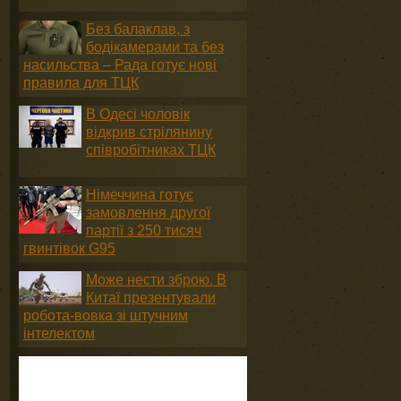
Без балаклав, з
бодікамерами та без
насильства – Рада готує нові
правила для ТЦК
В Одесі чоловік
відкрив стрілянину
співробітниках ТЦК
Німеччина готує
замовлення другої
партії з 250 тисяч
гвинтівок G95
Може нести зброю. В
Китаї презентували
робота-вовка зі штучним
інтелектом