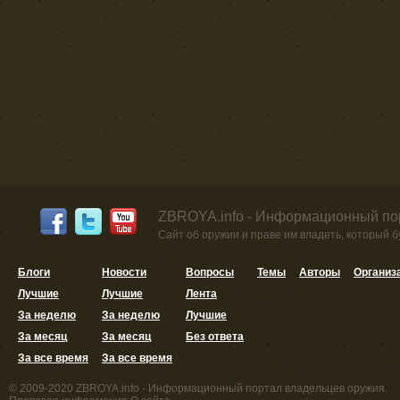
ZBROYA.info - Информационный по
Сайт об оружии и праве им владеть, который 
Блоги
Новости
Вопросы
Темы
Авторы
Организ
Лучшие
Лучшие
Лента
За неделю
За неделю
Лучшие
За месяц
За месяц
Без ответа
За все время
За все время
© 2009-2020 ZBROYA.info - Информационный портал владельцев оружия.