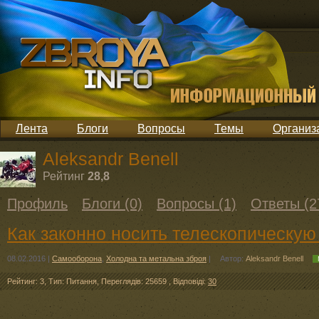
Лента
Блоги
Вопросы
Темы
Организ
Aleksandr Benell
Рейтинг
28,8
Профиль
Блоги (0)
Вопросы (1)
Ответы (2
Как законно носить телескопическую
08.02.2016
|
Самооборона
,
Холодна та метальна зброя
|
Автор:
Aleksandr Benell
Рейтинг: 3
,
Тип: Питання
,
Переглядів: 25659
,
Відповіді:
30