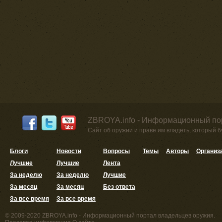
ZBROYA.info - Информационный по
Сайт об оружии и праве им владеть, который 
Блоги
Новости
Вопросы
Темы
Авторы
Организ
Лучшие
Лучшие
Лента
За неделю
За неделю
Лучшие
За месяц
За месяц
Без ответа
За все время
За все время
© 2009-2020 ZBROYA.info - Информационный портал владельцев оружия.