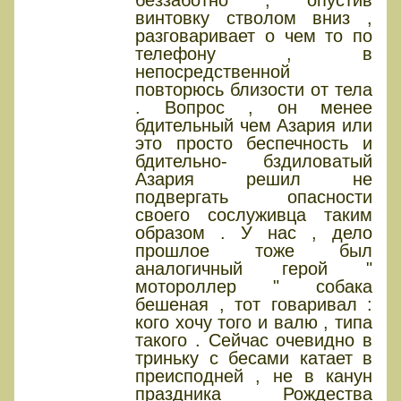
беззаботно , опустив
винтовку стволом вниз ,
разговаривает о чем то по
телефону , в
непосредственной
повторюсь близости от тела
. Вопрос , он менее
бдительный чем Азария или
это просто беспечность и
бдительно- бздиловатый
Азария решил не
подвергать опасности
своего сослуживца таким
образом . У нас , дело
прошлое тоже был
аналогичный герой "
мотороллер " собака
бешеная , тот говаривал :
кого хочу того и валю , типа
такого . Сейчас очевидно в
триньку с бесами катает в
преисподней , не в канун
праздника Рождества