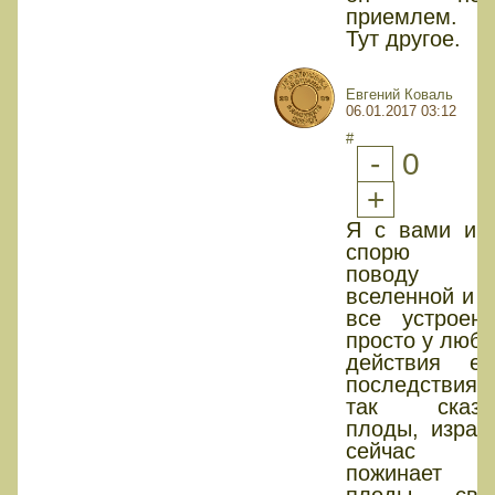
приемлем.
Тут другое.
Евгений Коваль
06.01.2017 03:12
#
-
0
+
Я с вами и 
спорю п
поводу
вселенной и к
все устроенн
просто у любо
действия ес
последствия
так сказа
плоды, израи
сейчас
пожинает