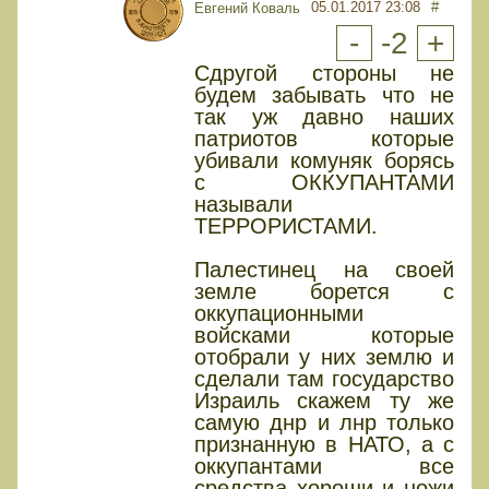
05.01.2017 23:08
#
Евгений Коваль
-
-2
+
Сдругой стороны не
будем забывать что не
так уж давно наших
патриотов которые
убивали комуняк борясь
с ОККУПАНТАМИ
называли
ТЕРРОРИСТАМИ.
Палестинец на своей
земле борется с
оккупационными
войсками которые
отобрали у них землю и
сделали там государство
Израиль скажем ту же
самую днр и лнр только
признанную в НАТО, а с
оккупантами все
средства хороши и ножи