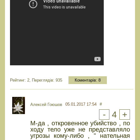
Рейтинг: 2, Переглядів: 935
Коментарів:
8
05.01.2017 17:54
#
Алексей Гоюшов
-
4
+
М-да , откровенное убийство , по
ходу тело уже не представляло
угрозы кому-либо , " нательная