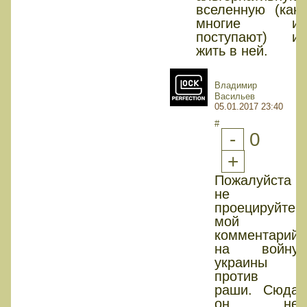
вселенную (как
многие и
поступают) и
жить в ней.
Владимир
Васильев
05.01.2017 23:40
#
-
0
+
Пожалуйста
не
проецируйте
мой
комментарий
на войну
украины
против
раши. Сюда
он не