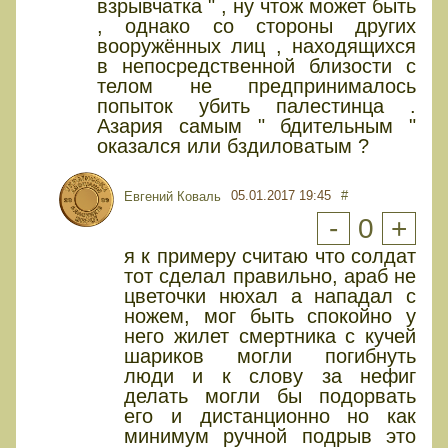
взрывчатка " , ну чтож может быть
, однако со стороны других
вооружённых лиц , находящихся
в непосредственной близости с
телом не предпринималось
попыток убить палестинца .
Азария самым " бдительным "
оказался или бздиловатым ?
05.01.2017 19:45
#
Евгений Коваль
-
0
+
я к примеру считаю что солдат
тот сделал правильно, араб не
цветочки нюхал а нападал с
ножем, мог быть спокойно у
него жилет смертника с кучей
шариков могли погибнуть
люди и к слову за нефиг
делать могли бы подорвать
его и дистанционно но как
минимум ручной подрыв это