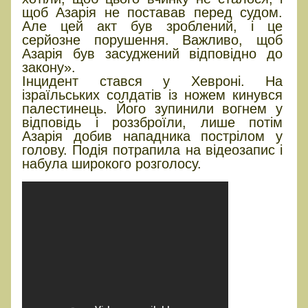
щоб Азарія не поставав перед судом.
Але цей акт був зроблений, і це
серйозне порушення. Важливо, щоб
Азарія був засуджений відповідно до
закону».
Інцидент стався у Хевроні. На
ізраїльських солдатів із ножем кинувся
палестинець. Його зупинили вогнем у
відповідь і роззброїли, лише потім
Азарія добив нападника пострілом у
голову. Подія потрапила на відеозапис і
набула широкого розголосу.