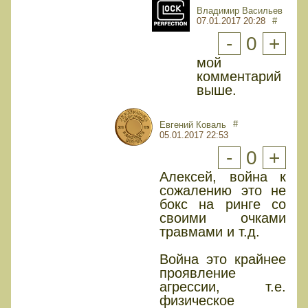
Владимир Васильев
07.01.2017 20:28
#
-
0
+
мой
комментарий
выше.
#
Евгений Коваль
05.01.2017 22:53
-
0
+
Алексей, война к
сожалению это не
бокс на ринге со
своими очками
травмами и т.д.
Война это крайнее
проявление
агрессии, т.е.
физическое