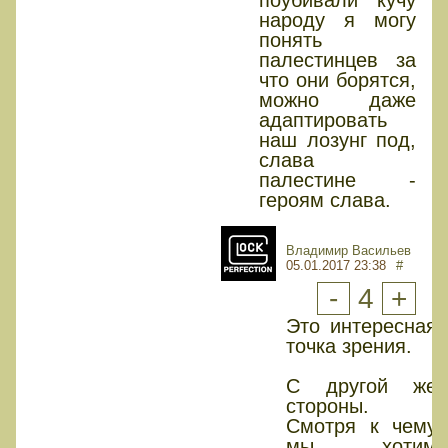
поубивали кучу
народу я могу
понять
палестинцев за
что они борятся,
можно даже
адаптировать
наш лозунг под,
слава
палестине -
героям слава.
Владимир Васильев
05.01.2017 23:38
#
-
4
+
Это интересная
точка зрения.
С другой же
стороны.
Смотря к чему
мы хотим