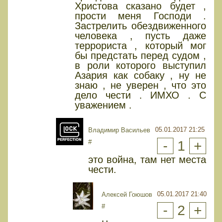
Христова сказано будет ,
прости меня Господи .
Застрелить обездвиженного
человека , пусть даже
террориста , который мог
бы предстать перед судом ,
в роли которого выступил
Азария как собаку , ну не
знаю , не уверен , что это
дело чести . ИМХО . С
уважением .
05.01.2017 21:25
Владимир Васильев
#
-
1
+
это война, там нет места
чести.
05.01.2017 21:40
Алексей Гоюшов
#
-
2
+