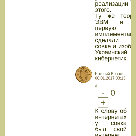
реализации
этого.
Ту же теор
ЭВМ и е
первую
имплементац
сделали
совке а изобр
Украинский
кибернетик.
Евгений Коваль
06.01.2017 03:13
#
-
0
+
К слову об
интернетах
у совка
был свой
интернет