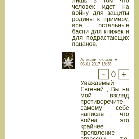
лишь в том что
человек идет на
войну для защиты
родины к примеру,
все остальные
басни для книжек и
для подрастающих
пацанов.
#
Алексей Гоюшов
06.01.2017 18:38
-
0
+
Уважаемый
Евгений , Вы на
мой взгляд
противоречите
самому себе
написав , что
война это
крайнее
проявление
агрессии , т.е.