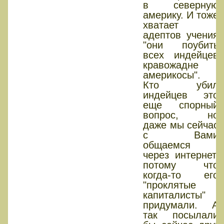
в северную
америку. И тоже
хватает
адептов учения
"они поубить
всех индейцев
кравожадне
америкосы".
Кто убил
индейцев это
еще спорный
вопрос, но
даже мы сейчас
с Вами
общаемся
через интернет,
потому что
когда-то его
"проклятые
капиталисты"
придумали. А
так посылали