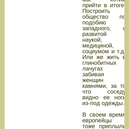
прийти в итоге.
Построить
общество по
подобию
западного, с
развитой
наукой,
медициной,
социумом и т.д.
Или же жить в
глинобитных
лачугах
забивая
женщин
камнями, за то
что соседу
видно ее ноги
из-под одежды.
В своем время
европейцы
тоже приплыли