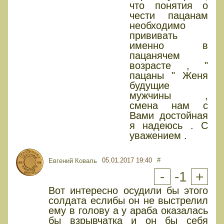
что понятия о
чести пацанам
необходимо
прививать
именно в
пацанячем
возрасте , "
пацаны " Женя
будущие
мужчины ,
смена нам с
Вами достойная
я надеюсь . С
уважением .
05.01.2017 19:40
#
Евгений Коваль
-
-1
+
Вот интересно осудили бы этого
солдата еслибы он не выстрелил
ему в голову а у араба оказалась
бы взрывчатка и он бы себя