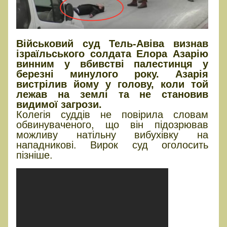
Військовий суд Тель-Авіва визнав
ізраїльського солдата Елора Азарію
винним у вбивстві палестинця у
березні минулого року. Азарія
вистрілив йому у голову, коли той
лежав на землі та не становив
видимої загрози.
Колегія суддів не повірила словам
обвинуваченого, що він підозрював
можливу натільну вибухівку на
нападникові. Вирок суд оголосить
пізніше.