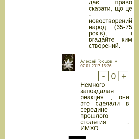
дає право
сказати, що це
-
новостворений
народ (65-75
років), і
вгадайте ким
створений.
#
Алексей Гоюшов
07.01.2017 16:26
-
0
+
Немного
запоздалая
реакция , они
это сделали в
середине
прошлого
столетия .
ИМХО .