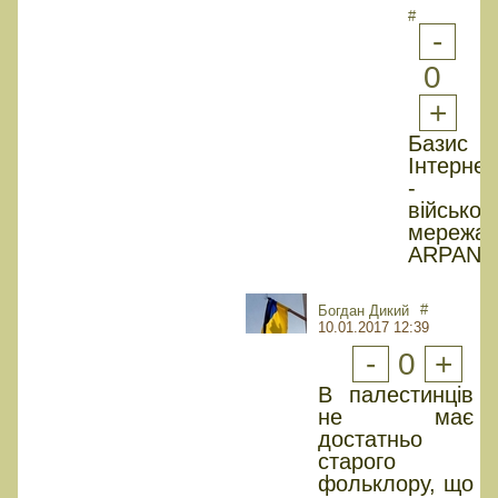
#
-
0
+
Базис
Інтернет
-
військов
мережа
ARPANE
#
Богдан Дикий
10.01.2017 12:39
-
0
+
В палестинців
не має
достатньо
старого
фольклору, що