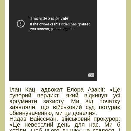
Ілан Кац, адвокат Елора Азарії: «Це
суворий вердикт, який відкинув усі
аргументи захисту. Ми від початку
заявляли, що військовий суд потурає
обвинуваченню, ми це довели».
Надав Вайссман, військовий прокурор:
«Це невеселий день для нас. Ми б
хотіли, щоб цього вчинку не сталося, і