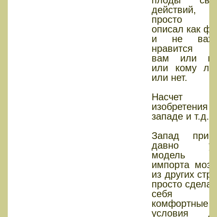
плоды сво
действий,
просто э
описал как фа
и не важ
нравится о
вам или м
или кому ли
или нет.
Насчет
изобретения 
западе и т.д.
Запад прин
давно у
модель
импорта мозг
из других стра
просто сделал
себя
комфортные
условия д