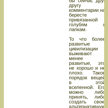
бы сейчас друг
другу
комментарии на
бересте
привязанной
голубям к
лапкам.
То что более
развитые
цивилизации
выживают
менее
развитые, это
не хорошо и не
плохо. Таков
порядок вещей
в этой
вселенной. Его
можно либо
принять, либо
создать свою
альтернативную