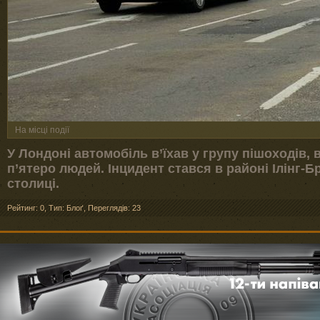
На місці події
У Лондоні автомобіль в’їхав у групу пішоходів,
п’ятеро людей. Інцидент стався в районі Ілінг-Б
столиці.
Рейтинг: 0
,
Тип: Блоґ
,
Переглядів: 23