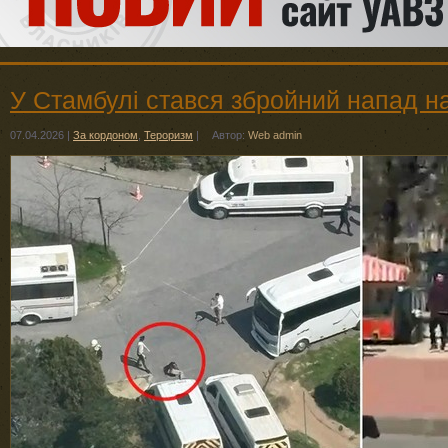
У Стамбулі стався збройний напад на
07.04.2026
|
За кордоном
,
Тероризм
|
Автор:
Web admin