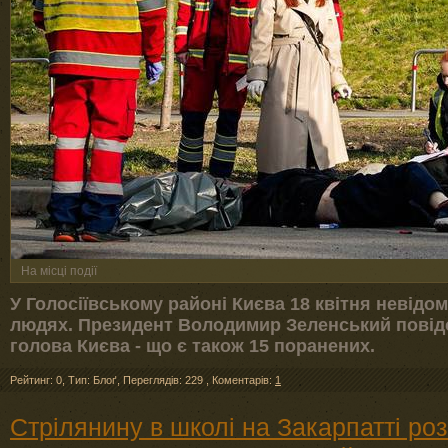
На місці події
У Голосіївському районі Києва 18 квітня невідо
людях. Президент Володимир Зеленський повідо
голова Києва - що є також 15 поранених.
Рейтинг: 0
,
Тип: Блоґ
,
Переглядів: 229
,
Коментарів:
1
Стрілянину в школі на Закарпатті роз