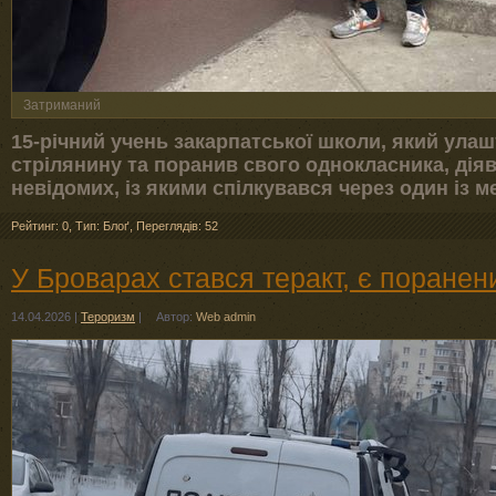
Затриманий
15-річний учень закарпатської школи, який улаш
стрілянину та поранив свого однокласника, дія
невідомих, із якими спілкувався через один із м
Рейтинг: 0
,
Тип: Блоґ
,
Переглядів: 52
У Броварах стався теракт, є поранен
14.04.2026
|
Тероризм
|
Автор:
Web admin