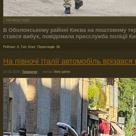
На місці події
В Оболонському районі Києва на поштовому терм
стався вибух, повідомила пресслужба поліції Ки
Рейтинг: 0
,
Тип: Блоґ
,
Переглядів: 36
На півночі Італії автомобіль врізався
16.05.2026
|
Тероризм
|
Автор:
Web admin