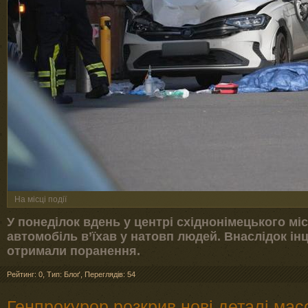
На місці події
У понеділок вдень у центрі східнонімецького мі
автомобіль в’їхав у натовп людей. Внаслідок інц
отримали поранення.
Рейтинг: 0
,
Тип: Блоґ
,
Переглядів: 54
Генпрокурор розкрив нові деталі масо