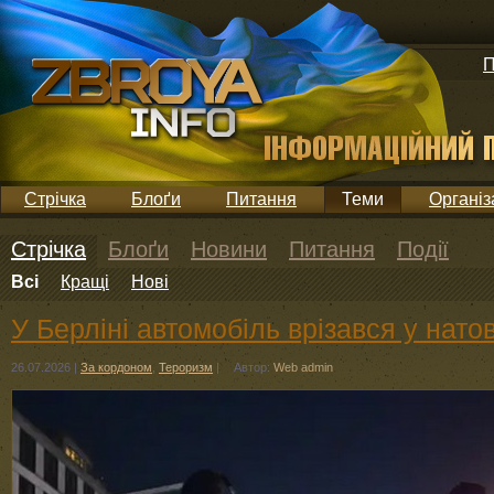
П
Стрічка
Блоґи
Питання
Теми
Організ
Стрічка
Блоґи
Новини
Питання
Події
Всі
Кращі
Нові
У Берліні автомобіль врізався у нато
26.07.2026
|
За кордоном
,
Тероризм
|
Автор:
Web admin