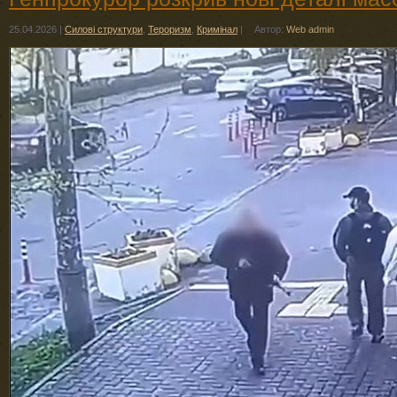
25.04.2026
|
Силові структури
,
Тероризм
,
Кримінал
|
Автор:
Web admin