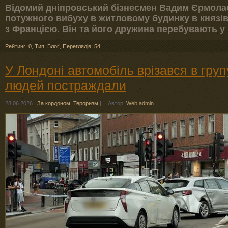
Відомий дніпровський бізнесмен Вадим Єрмола
потужного вибуху в житловому будинку в князі
з Францією. Він та його дружина перебувають у
Рейтинг: 0
,
Тип: Блоґ
,
Переглядів: 54
У Лондоні автомобіль врізався в груп
людей постраждали
28.06.2026
|
За кордоном
,
Тероризм
|
Автор:
Web admin