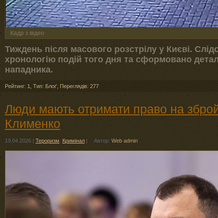
Кадр з відео
Тиждень після масового розстрілу у Києві. Слі
хронологію подій того дня та сформовано дета
нападника.
Рейтинг: 1
,
Тип: Блоґ
,
Переглядів: 277
Люди мають отримати право на зброй
Клименко
19.04.2026
|
Тероризм
,
Кримінал
|
Автор:
Web admin