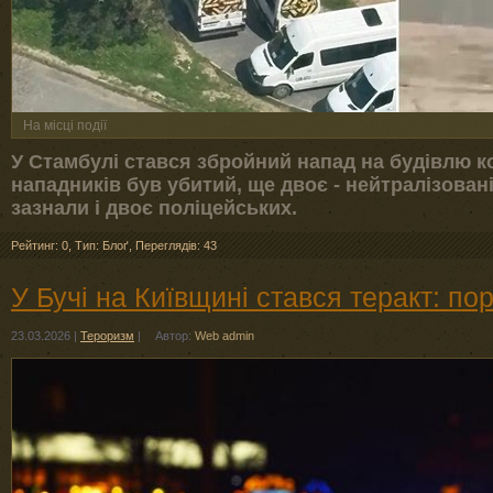
На місці події
У Стамбулі стався збройний напад на будівлю к
нападників був убитий, ще двоє - нейтралізова
зазнали і двоє поліцейських.
Рейтинг: 0
,
Тип: Блоґ
,
Переглядів: 43
У Бучі на Київщині стався теракт: п
23.03.2026
|
Тероризм
|
Автор:
Web admin