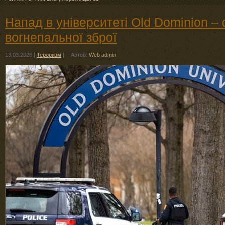
Напад в університеті Old Dominion – 
вогнепальної зброї
13.03.2026
|
Тероризм
|
Автор:
Web admin