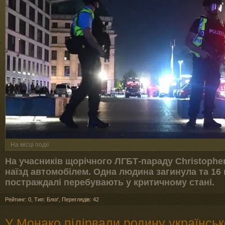
На місці події
На учасників щорічного ЛГБТ-параду Christopher 
наїзд автомобілем. Одна людина загинула та 16 
постраждалі перебувають у критичному стані.
Рейтинг: 0
,
Тип: Блоґ
,
Переглядів: 42
У Монако підірвали родину українськ