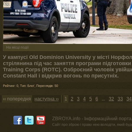
На місці події
У кампусі Old Dominion University у місті Норфо
стрілянина під час заняття програми підготовки 
Training Corps (ROTC). Озброєний чоловік увійшо
Constant Hall і відкрив вогонь по присутніх.
Рейтинг: 0
,
Тип: Блоґ
,
Переглядів: 50
‹‹ попередня
наступна ››
1
2
3
4
5
6
...
32
33
34
ZBROYA.info - Інформаційний портал
Сайт про зброю і право нею володіти, який буде 