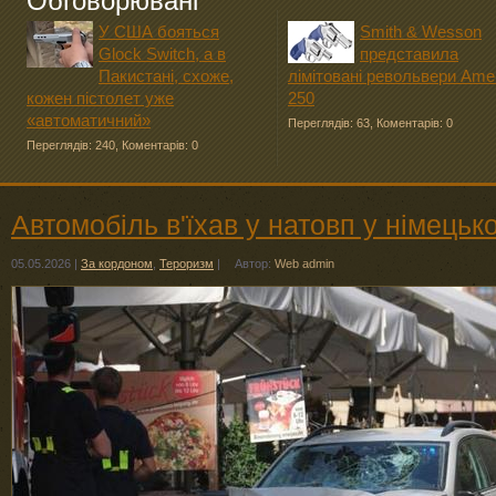
Обговорювані
У США бояться
Smith & Wesson
Glock Switch, а в
представила
Пакистані, схоже,
лімітовані револьвери Ame
кожен пістолет уже
250
«автоматичний»
Переглядів: 63
,
Коментарів: 0
Переглядів: 240
,
Коментарів: 0
Автомобіль в'їхав у натовп у німець
05.05.2026
|
За кордоном
,
Тероризм
|
Автор:
Web admin