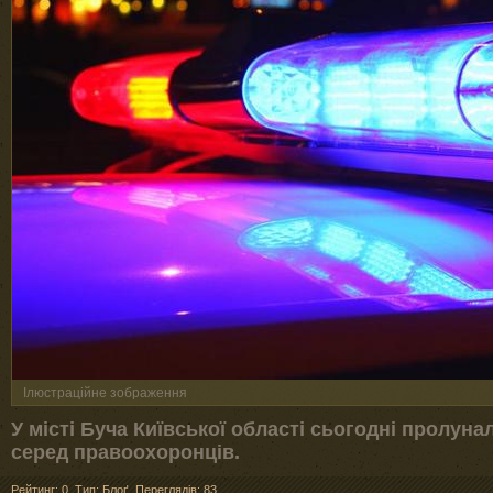
Ілюстраційне зображення
У місті Буча Київської області сьогодні пролуна
серед правоохоронців.
Рейтинг: 0
,
Тип: Блоґ
,
Переглядів: 83