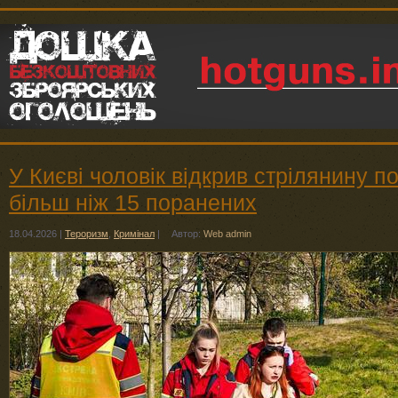
У Києві чоловік відкрив стрілянину п
більш ніж 15 поранених
18.04.2026
|
Тероризм
,
Кримінал
|
Автор:
Web admin