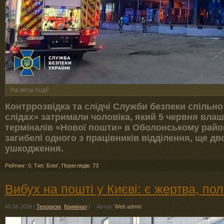
На місці події
Контррозвідка та слідчі Служби безпеки спільно
слідах» затримали чоловіка, який 5 червня вла
терміналів «Нової пошти» в Оболонському район
загибелі одного з працівників відділення, ще дв
ушкодження.
Рейтинг: 0
,
Тип: Блоґ
,
Переглядів: 73
Вибух на пошті у Києві: є жертва, пол
05.06.2026
|
Тероризм
,
Кримінал
|
Автор:
Web admin