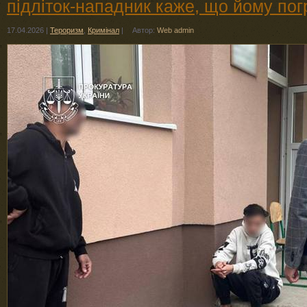
підліток-нападник каже, що йому по
17.04.2026
|
Тероризм
,
Кримінал
|
Автор:
Web admin