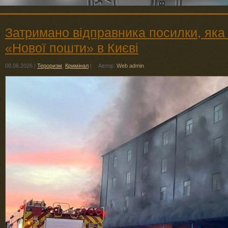
Затримано відправника посилки, яка 
«Нової пошти» в Києві
08.06.2026
|
Тероризм
,
Кримінал
|
Автор:
Web admin