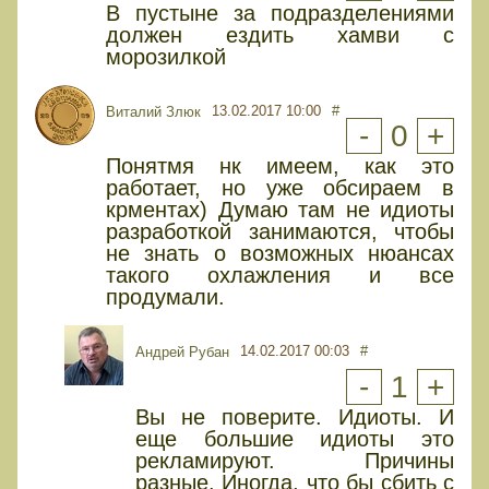
В пустыне за подразделениями
должен ездить хамви с
морозилкой
13.02.2017 10:00
#
Виталий Злюк
-
0
+
Понятмя нк имеем, как это
работает, но уже обсираем в
крментах) Думаю там не идиоты
разработкой занимаются, чтобы
не знать о возможных нюансах
такого охлажления и все
продумали.
14.02.2017 00:03
#
Андрей Рубан
-
1
+
Вы не поверите. Идиоты. И
еще большие идиоты это
рекламируют. Причины
разные. Иногда, что бы сбить с