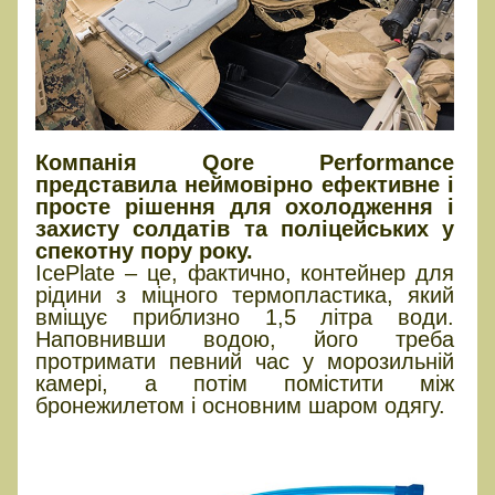
Компанія Qore Performance
представила неймовірно ефективне і
просте рішення для охолодження і
захисту солдатів та поліцейських у
спекотну пору року.
IcePlate – це, фактично, контейнер для
рідини з міцного термопластика, який
вміщує приблизно 1,5 літра води.
Наповнивши водою, його треба
протримати певний час у морозильній
камері, а потім помістити між
бронежилетом і основним шаром одягу.