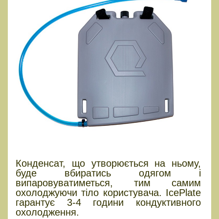
Конденсат, що утворюється на ньому,
буде вбиратись одягом і
випаровуватиметься, тим самим
охолоджуючи тіло користувача. IcePlate
гарантує 3-4 години кондуктивного
охолодження.