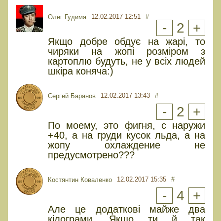
12.02.2017 12:51
#
Олег Гудима
-
2
+
Якщо добре обдує на жарі, то
чиряки на жопі розміром з
картоплю будуть, не у всіх людей
шкіра коняча:)
12.02.2017 13:43
#
Сергей Баранов
-
2
+
По моему, это фигня, с наружи
+40, а на груди кусок льда, а на
жопу охлаждение не
предусмотрено???
12.02.2017 15:35
#
Костянтин Коваленко
-
4
+
Але це додаткові майже два
кілограми. Якщо ти й так