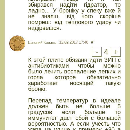
збирався надіти гідратор, то
ладно... У броніку у спеку вже й
не знаєш, від чого скоріше
помреш: від теплового удару чи
надірвешся.
12.02.2017 17:48
#
Евгений Коваль
-
4
+
К этой плите обязанн идти ЗИП с
антибиотиками чтобы можно
было лечить воспаление легких и
горла которое обязательно
заработает носящий такую
броню.
Перепад температур в идеале
должен быть не больше 5
градусов если больше то
иммунитет даст сбой с большой
вероятностью. А если учесть что
жара на улице к примеру +30 а