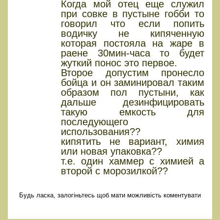
Когда мой отец еще служил
при совке в пустыне гобби то
говорил что если попить
водичку не кипяченную
которая постояла на жаре в
раене 30мин-часа то будет
жуткий понос это первое.
Второе допустим пронесло
бойца и он заминировал таким
образом пол пустыни, как
дальше дезинфицировать
такую емкость для
последующего
использования??
кипятить не вариант, химия
или новая упаковка??
т.е. один хаммер с химией а
второй с морозилкой??
Будь ласка, залогіньтесь щоб мати можливість коментувати