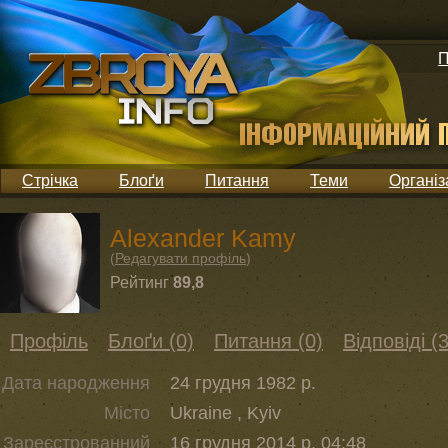
П
Стрічка
Блоґи
Питання
Теми
Організ
Alexander Kamy
(
Редагувати профіль
)
Рейтинг
89,8
Профіль
Блоґи (0)
Питання (0)
Відповіді (
Дата народження
24 грудня 1982 р.
Місто
Ukraine , Kyiv
Зареєстрованний
16 грудня 2014 р. 04:48