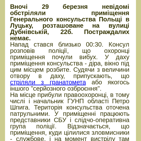
Вночі 29 березня невідомі
обстріляли приміщення
Генерального консульства Польщі в
Луцьку, розташоване на вулиці
Дубнівській, 22б. Постраждалих
немає.
Напад стався близько 00:30. Консул
розповів поліції, що охоронці
приміщення почули вибух. У даху
приміщення консульства - діра, вікно під
цим місцем розбите. Судячи з величини
отвору в даху, припускають, що
стріляли з гранатомета
або якогось
іншого "серйозного озброєння".
На місце прибули правоохоронці, в тому
числі і начальник ГУНП області Петро
Шпига. Територія консульства оточена
патрульними. У приміщенні працюють
представники СБУ і слідчо-оперативна
група поліції. Відзначається, що
приміщення, куди цілилися зловмисники
- службове, і на момент вистрілу там