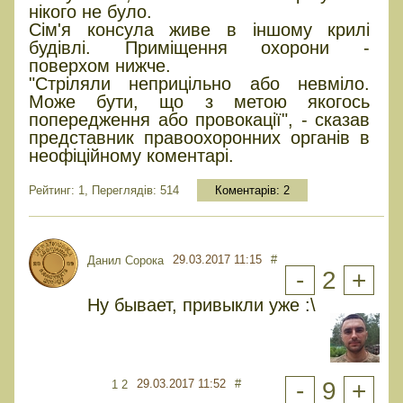
нікого не було.
Сім'я консула живе в іншому крилі
будівлі. Приміщення охорони -
поверхом нижче.
"Стріляли неприцільно або невміло.
Може бути, що з метою якогось
попередження або провокації", - сказав
представник правоохоронних органів в
неофіційному коментарі.
Рейтинг: 1, Переглядів: 514
Коментарів:
2
29.03.2017 11:15
#
Данил Сорока
-
2
+
Ну бывает, привыкли уже :\
29.03.2017 11:52
#
-
9
+
1 2