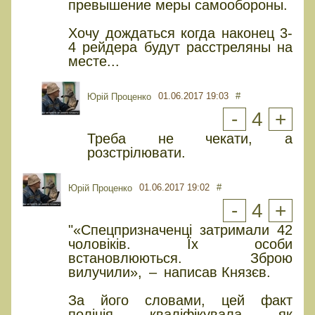
превышение меры самообороны.
Хочу дождаться когда наконец 3-
4 рейдера будут расстреляны на
месте...
01.06.2017 19:03
#
Юрiй Проценко
-
4
+
Треба не чекати, а
розстрілювати.
01.06.2017 19:02
#
Юрiй Проценко
-
4
+
"«Спецпризначенці затримали 42
чоловіків. Їх особи
встановлюються. Зброю
вилучили», – написав Князєв.
За його словами, цей факт
поліція кваліфікувала як