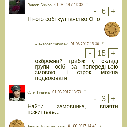
01.06.2017 13:00
#
Roman Shpion
-
6
+
Нічого собі хуліганство О_о
01.06.2017 13:30
#
Alexander Yakovlev
-
15
+
озброєний грабіж у складі
групи осіб за попередньою
змовою. і строк можна
подвоювати
01.06.2017 13:50
#
Олег Гудима
-
3
+
Найти замовника, впаяти
пожиттєве...
01.06.2017 14:43
#
Андрій Томашевський