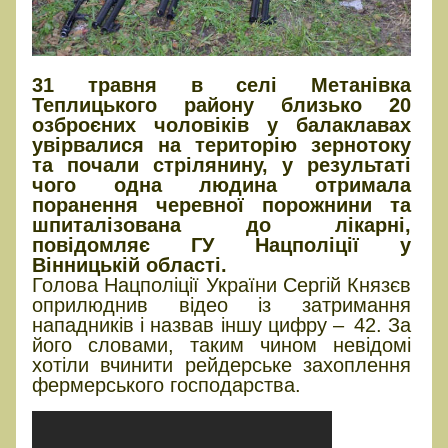
31 травня в селі Метанівка
Теплицького району близько 20
озброєних чоловіків у балаклавах
увірвалися на територію зернотоку
та почали стрілянину, у результаті
чого одна людина отримала
поранення черевної порожнини та
шпиталізована до лікарні,
повідомляє ГУ Нацполіції у
Вінницькій області.
Голова Нацполіції України Сергій Князєв
оприлюднив відео із затримання
нападників і назвав іншу цифру – 42. За
його словами, таким чином невідомі
хотіли вчинити рейдерське захоплення
фермерського господарства.