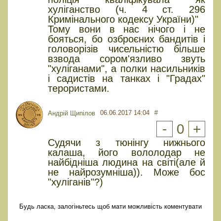
хуліганство (ч. 4 ст. 296
Кримінального кодексу України)"
Тому вони в нас нічого і не
бояться, бо озброєних бандитів і
головорізів чисельністю більше
взвода сором'язливо звуть
"хуліганами", а полки насильників
і садистів на танках і "Градах"
терористами.
06.06.2017 14:04
#
Андрій Щипілов
-
0
+
Судячи з тюнінгу нижнього
калаша, його вололодар не
найбідніша людина на світі(але й
не найрозумніша)). Може бос
"хуліганів"?)
Будь ласка, залогіньтесь щоб мати можливість коментувати