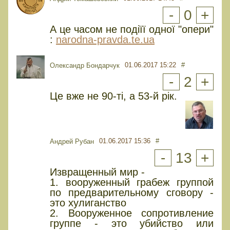
-
0
+
А це часом не подіїї одної "опери"
:
narodna-pravda.te.ua
01.06.2017 15:22
#
Олександр Бондарчук
-
2
+
Це вже не 90-ті, а 53-й рік.
01.06.2017 15:36
#
Андрей Рубан
-
13
+
Извращенный мир -
1. вооруженный грабеж группой
по предварительному сговору -
это хулиганство
2. Вооруженное сопротивление
группе - это убийство или