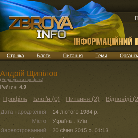
П
Стрічка
Блоґи
Питання
Теми
Організ
Андрій Щипілов
(
Редагувати профіль
)
Рейтинг
4,9
Профіль
Блоґи (0)
Питання (2)
Відповіді (2
Дата народження
14 лютого 1984 р.
Місто
Україна , Київ
Зареєстрованний
20 січня 2015 р. 01:13