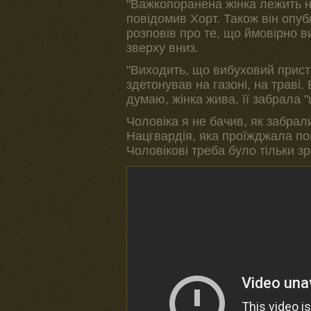
"Важкопоранена жінка лежить н
повідомив Хорт. Також він опуб
розповів про те, що ймовірно в
зверху вниз.
"Виходить, що вибуховий пристр
здетонував на газоні, на траві.
думаю, жінка жива, її забрала 
Чоловіка я не бачив, як забрал
Нацгвардія, яка проїжджала повз
Чоловікові треба було тільки зр