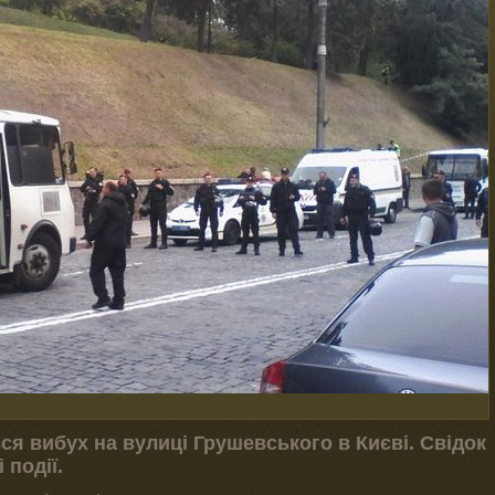
вся вибух на вулиці Грушевського в Києві. Свідок
події.