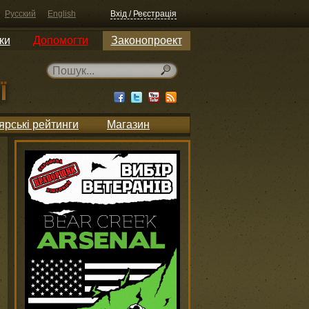
Русский
English
Вхід / Реєстрація
ки
Допомогти
Законопроект
ярські рейтинги
Магазин