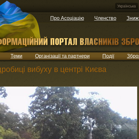
Українська
Про Асоціацію
Членство
Зниж
Теми
Організації та партнери
Події
Збро
робиці вибуху в центрі Києва