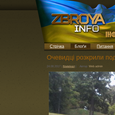
Стрічка
Блоґи
Питання
Очевидці розкрили под
24.08.2017
|
Кримінал
|
Автор:
Web admin