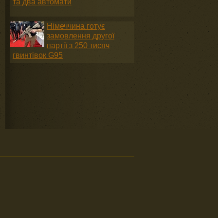
та два автомати
Німеччина готує
замовлення другої
партії з 250 тисяч
гвинтівок G95