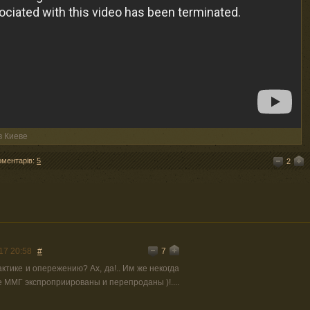
в Киеве
оментарів:
5
2
7
17 20:58
#
актике и опережению? Ах, да!.. Им же некогда
се ММГ экспроприированы и перепроданы )!....