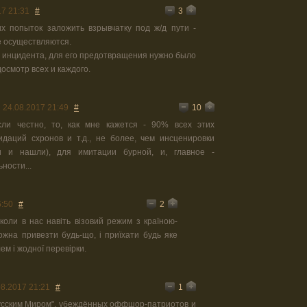
3
17 21:31
#
х попыток заложить взрывчатку под ж/д пути -
 осуществляются.
 инцидента, для его предотвращения нужно было
осмотр всех и каждого.
10
24.08.2017 21:49
#
если честно, то, как мне кажется - 90% всех этих
даций схронов и т.д., не более, чем инсценировки
и и нашли), для имитации бурной, и, главное -
ности...
2
6:50
#
коли в нас навіть візовий режим з країною-
ожна привезти будь-що, і приїхати будь яке
ем і жодної перевірки.
1
08.2017 21:21
#
"Русским Миром", убеждённых оффшор-патриотов и