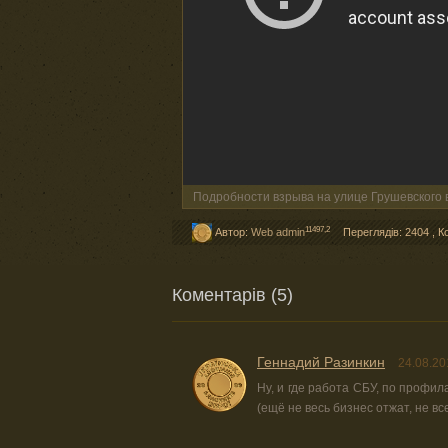
Подробности взрыва на улице Грушевского 
11497,2
Автор:
Web admin
Переглядів: 2404
,
К
Коментарів (5)
Геннадий Разинкин
24.08.20
Ну, и где работа СБУ, по профил
(ещё не весь бизнес отжат, не в