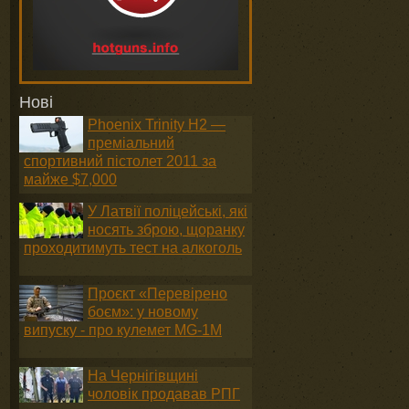
Нові
Phoenix Trinity H2 —
преміальний
спортивний пістолет 2011 за
майже $7,000
У Латвії поліцейські, які
носять зброю, щоранку
проходитимуть тест на алкоголь
Проєкт «Перевірено
боєм»: у новому
випуску - про кулемет MG-1М
На Чернігівщині
чоловік продавав РПГ