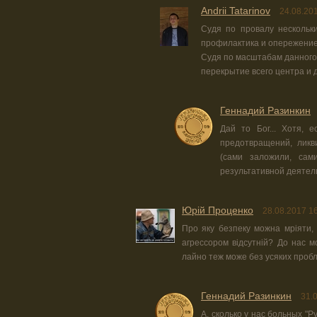
Andrii Tatarinov
24.08.20
Судя по провалу нескольки
профилактика и опережение
Судя по масштабам данного
перекрытие всего центра и д
Геннадий Разинкин
Дай то Бог... Хотя, 
предотвращений, ликви
(сами заложили, сам
результативной деятель
Юрiй Проценко
28.08.2017 1
Про яку безпеку можна мріяти, 
агрессором відсутній? До нас м
лайно теж може без усяких пробл
Геннадий Разинкин
31.
А, сколько у нас больных 