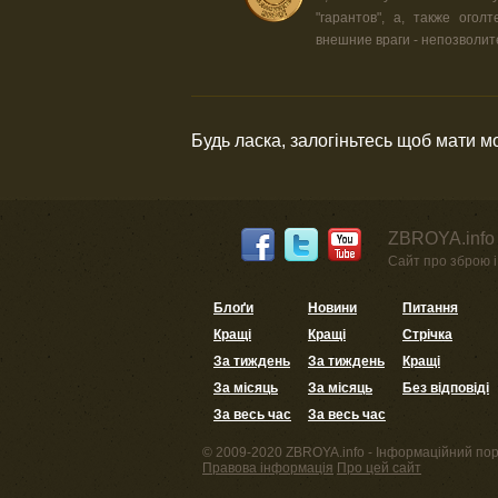
"гарантов", а, также огол
внешние враги - непозволит
Будь ласка, залогіньтесь щоб мати 
ZBROYA.info 
Сайт про зброю і 
Блоґи
Новини
Питання
Кращі
Кращі
Стрічка
За тиждень
За тиждень
Кращі
За місяць
За місяць
Без відповіді
За весь час
За весь час
© 2009-2020 ZBROYA.info - Інформаційний пор
Правова інформація
Про цей сайт