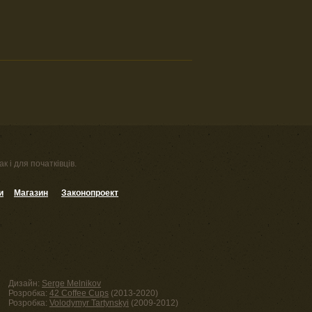
к і для початківців.
и
Магазин
Законопроект
Дизайн:
Serge Melnikov
Розробка:
42 Coffee Cups
(2013-2020)
Розробка:
Volodymyr Tartynskyi
(2009-2012)