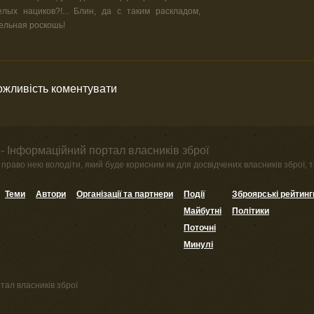
телых нациков?!... Блин, да с таким раскладом,
ельная роскошь!
можливість коментувати
- Інформаційний портал власників зброї
право нею володіти, який буде корисним як для досвідчених власників зброї, та
Теми
Автори
Організації та партнери
Події
Зброярські рейтинг
Майбутні
Політики
Поточні
Минулі
тал власників зброї