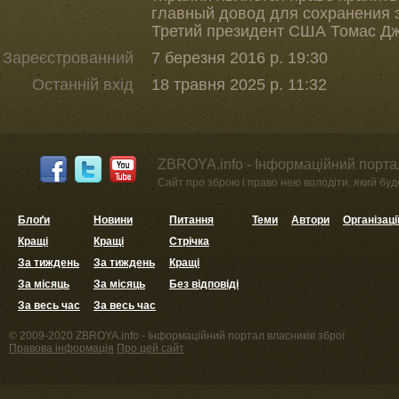
главный довод для сохранения 
Третий президент США Томас 
Зареєстрованний
7 березня 2016 р. 19:30
Останній вхід
18 травня 2025 р. 11:32
ZBROYA.info - Інформаційний портал
Сайт про зброю і право нею володіти, який буде 
Блоґи
Новини
Питання
Теми
Автори
Організаці
Кращі
Кращі
Стрічка
За тиждень
За тиждень
Кращі
За місяць
За місяць
Без відповіді
За весь час
За весь час
© 2009-2020 ZBROYA.info - Інформаційний портал власників зброї
Правова інформація
Про цей сайт