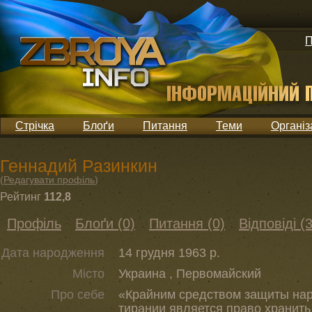
П
Стрічка
Блоґи
Питання
Теми
Організ
Геннадий Разинкин
(
Редагувати профіль
)
Рейтинг
112,8
Профіль
Блоґи (0)
Питання (0)
Відповіді (3
Дата народження
14 грудня 1963 р.
Місто
Украина , Первомайский
Про себе
«Крайним средством защиты нар
тирании является право хранить 