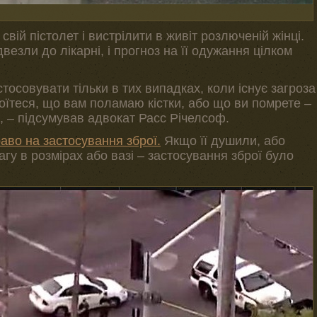
свій пістолет і вистрілити в живіт розлюченій жінці.
везли до лікарні, і прогноз на її одужання цілком
осовувати тільки в тих випадках, коли існує загроза
оїтеся, що вам поламаю кістки, або що ви помрете –
, – підсумував адвокат Расс Річелсоф.
аво на застосування зброї.
Якщо її душили, або
гу в розмірах або вазі – застосування зброї було