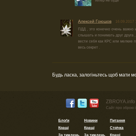
Тепер не буде
Алексей Гоюшов
16.09.2017 
ПДД , это конечно очень важно 
слышать и понимать друг друга 
вести себя как КРС или мелкие 
весь секрет .
Будь ласка, залогіньтесь щоб мати 
ZBROYA.info 
Сайт про зброю і 
Блоґи
Новини
Питання
Кращі
Кращі
Стрічка
За тиждень
За тиждень
Кращі