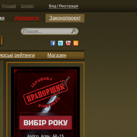
Русский
English
Вхід / Реєстрація
ки
Допомогти
Законопроект
ярські рейтинги
Магазин
и