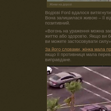
Жінки на дорозі
Водієві Ford вдалося витягнути 
Вона залишилася живою – її від
позитивний.
«Вогонь на ураження можна заст
життю або здоров'ю. Якщо ви б
ви можете застосовувати силу»
За його словами, жінка мала пр
якщо її противниця мала перева
виправдане.