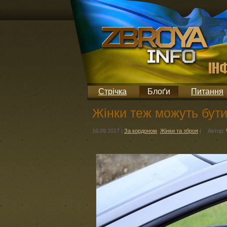
Стрічка
Блоґи
Питання
Жінки теж можуть бути
16.09.2017
|
За кордоном
,
Жінки та зброя
|
Автор: