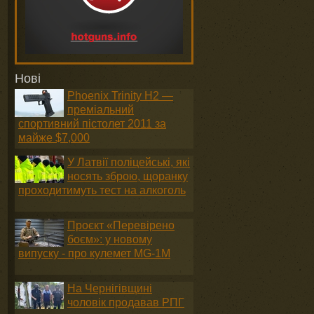
Нові
Phoenix Trinity H2 —
преміальний
спортивний пістолет 2011 за
майже $7,000
У Латвії поліцейські, які
носять зброю, щоранку
проходитимуть тест на алкоголь
Проєкт «Перевірено
боєм»: у новому
випуску - про кулемет MG-1М
На Чернігівщині
чоловік продавав РПГ