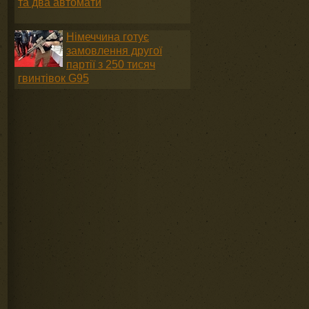
та два автомати
Німеччина готує
замовлення другої
партії з 250 тисяч
гвинтівок G95