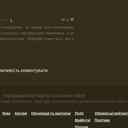
3
17:04
#
и необходимо , но прежде всего необходимо
, относится к окружающим с уважением , а не
парнокопытные , ЛЮДЬМИ нужно быть , вот и
можливість коментувати
- Інформаційний портал власників зброї
право нею володіти, який буде корисним як для досвідчених власників зброї, та
Теми
Автори
Організації та партнери
Події
Зброярські рейтинг
Майбутні
Політики
Поточні