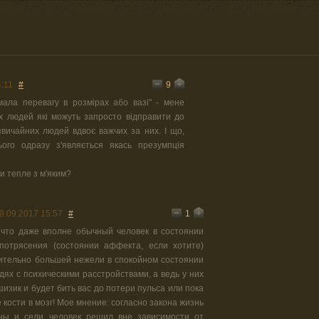
9
4:11
#
мала перевагу в розмірах або вазі" - мене
х людей які можуть запросто відправити до
 звичайних людей вдвоє важчих за них. І що,
го одразу з'являється якась презумпція
и тепле з м'яким?
1
9.09.2017 15:57
#
, что даже вполне обычный человек в состоянии
 потрясения (состоянии аффекта, если хотите)
ительно большей нежели в спокойном состоянии
юдях с психическими расстройствами, а ведь у них
шизик и будет бить вас до потери пульса или пока
 кости в мозг! Мое мнение: согласно закона жизнь
ны и сели человек решил вне зависимости от