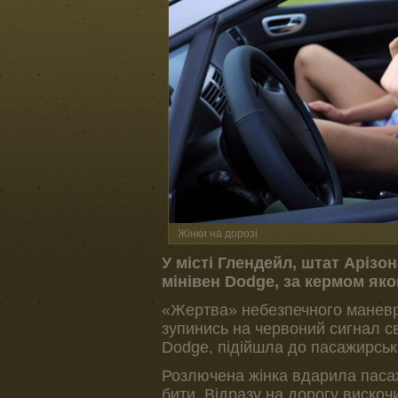
Жінки на дорозі
У місті Глендейл, штат Арізон
мінівен Dodge, за кермом яко
«Жертва» небезпечного маневру
зупинись на червоний сигнал св
Dodge, підійшла до пасажирськ
Розлючена жінка вдарила пасаж
бити. Відразу на дорогу вискоч