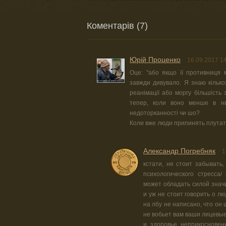
Коментарів (7)
Юрiй Проценко
16.09.2017 1
Оце: "або якщо її противниця 
завжди дивувало. Я знаю кілько
реанімації або моргу більшість
тепер, коли воно менше в ньо
недоторканності чи шо?
Коли вже люди припинять плутат
Александр Погребняк
1
кстати, не стоит забывать
психологического стресса/
может обладать силой знач
и уж не стоит говорить о л
на лбу не написано, что он 
не вобьет вам ваши лицевые
и здоровье неприкосновен