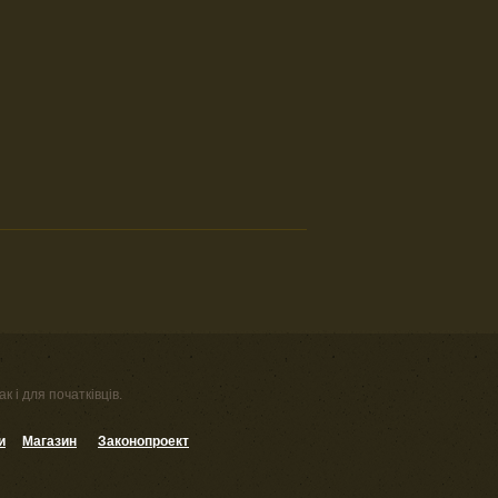
к і для початківців.
и
Магазин
Законопроект