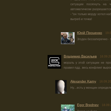
ситуации посягнуть на 
автоматически разрешается
- "он только морду хотел на
выгреб и точка!
Юрiй Проценко
19.
Згоден беззаперечно - т
Владимир Васильев
16.09.2
мораль у этой ситуации не пр
правил пдд.. весь конфликт вырос
Alexander Kamy
16.09.2
Ну....есть у женщин определе
Egor Brednev
18.09.