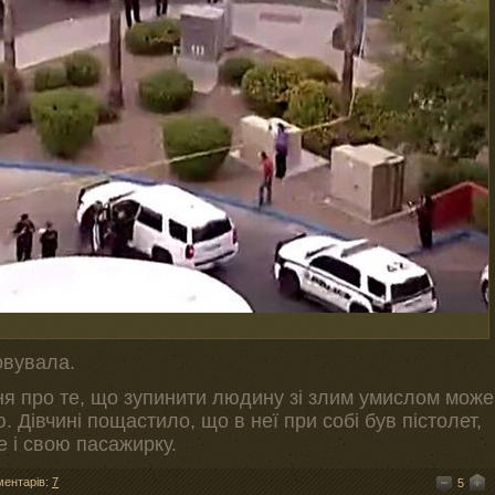
овувала.
я про те, що зупинити людину зі злим умислом може
 Дівчині пощастило, що в неї при собі був пістолет,
е і свою пасажирку.
ментарів:
7
5