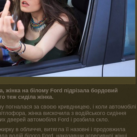
а, жінка на білому Ford підрізала бордовий
го теж сиділа жінка.
 погналася за своєю кривдницею, і коли автомобілі
ітлофора, жінка вискочила з водійського сидіння
их дверей автомобіля Ford і розбила скло.
ирку в обличчя, витягла її назовні і продовжила
ила водій білого Ford, наказавши агресивної жінці