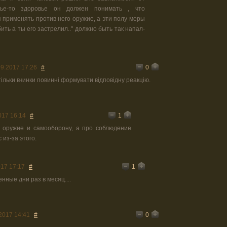
чье-то здоровье он должен понимать , что
 применять против него оружие, а эти полу меры
бить а ты его застрелил.." должно быть так напал-
0
09.2017 17:26
#
ільки вчинки повинні формувати відповідну реакцію.
1
017 16:14
#
о оружие и самооборону, а про соблюдение
 из-за этого.
1
017 17:17
#
нные дни раз в месяц....
0
2017 14:41
#