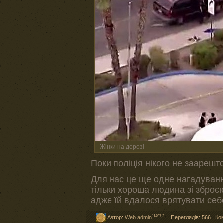
Жінки на дорозі
Поки поліція нікого не заарешт
Для нас це ще одне нагадуванн
тільки хороша людина зі зброєю.
адже їй вдалося врятувати себ
11497,2
Автор:
Web admin
Переглядів: 566
,
Ко