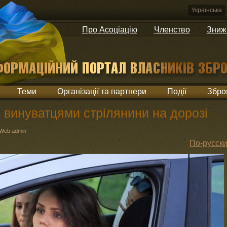
Українська
Про Асоціацію
Членство
Зниж
Теми
Організації та партнери
Події
Збро
 винуватцями стрілянини на дорозі
Web admin
По-русск