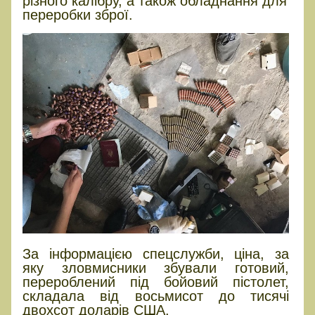
різного калібру, а також обладнання для
переробки зброї.
За інформацією спецслужби, ціна, за
яку зловмисники збували готовий,
перероблений під бойовий пістолет,
складала від восьмисот до тисячі
двохсот доларів США.