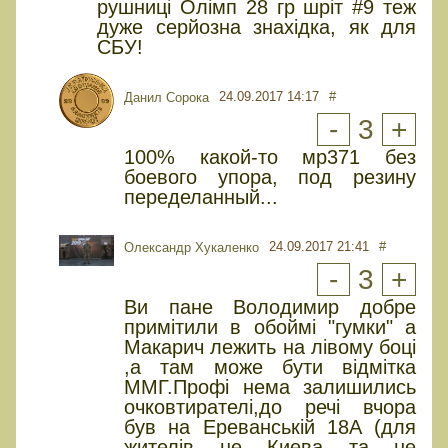
рушниці Олімп 28 гр шріт #9 теж
дуже серйозна знахідка, як для
СБУ!
24.09.2017 14:17
#
Данил Сорока
-
3
+
100% какой-то мр371 без
боевого упора, под резину
переделанный...
24.09.2017 21:41
#
Олександр Хукаленко
-
3
+
Ви пане Володимир добре
примітили в обоймі "гумки" а
Макарич лежить на лівому боці
,а там може бути відмітка
ММГ.Профі нема залишились
очковтирателі,до речі вчора
був на Ереванській 18А (для
жителів не Киева та не