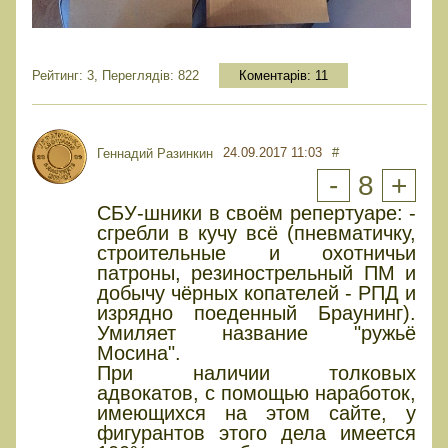
Рейтинг: 3, Переглядів: 822
Коментарів:
11
24.09.2017 11:03
#
Геннадий Разинкин
-
8
+
СБУ-шники в своём репертуаре: -
сгребли в кучу всё (пневматичку,
строительные и охотничьи
патроны, резинострельный ПМ и
добычу чёрных копателей - РПД и
изрядно поеденный Браунинг).
Умиляет название "ружьё
Мосина".
При наличии толковых
адвокатов, с помощью наработок,
имеющихся на этом сайте, у
фигурантов этого дела имеется