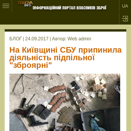
БЛОҐ | 24.09.2017 |
Автор:
Web admin
На Київщині СБУ припинила
діяльність підпільної
"зброярні"