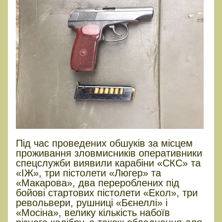
Під час проведених обшуків за місцем
проживання зловмисників оперативники
спецслужби виявили карабіни «СКС» та
«ІЖ», три пістолети «Люгер» та
«Макарова», два перероблених під
бойові стартових пістолети «Екол», три
револьвери, рушниці «Бєнеллі» і
«Мосіна», велику кількість набоїв