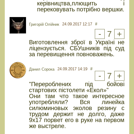
керівництва,плющить і
перековувать потрібно вершки.
24.09.2017 12:17
#
Григорій Олійник
-
7
+
Виготовлення зброї в Україні не
ліцензується. СБУшників під суд
за перевищення повноважень.
24.09.2017 14:19
#
Данил Сорока
-
7
+
"Перероблених під бойові
стартових пістолети «Екол»"
Они там что такое интересное
употребляли? Вся линейка
силюминовых эколов резину с
трудом держит не долго, даже
9х17 порвет его в руке на первом
же выстреле.