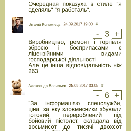
Очередная показуха в стиле "я
сделяль" "я работаль".
24.09.2017 19:00
#
Віталій Коломієць
-
3
+
Виробництво, ремонт і торгівля
зброєю і боєприпасами є
ліцензійними видами
господарської діяльності
Але це інша відповідальність ніж
263
25.09.2017 03:05
#
Александр Васильев
-
6
+
"За інформацією спецслужби,
ціна, за яку зловмисники збували
готовий, перероблений під
бойовий пістолет, складала від
восьмисот до тисячі двохсот