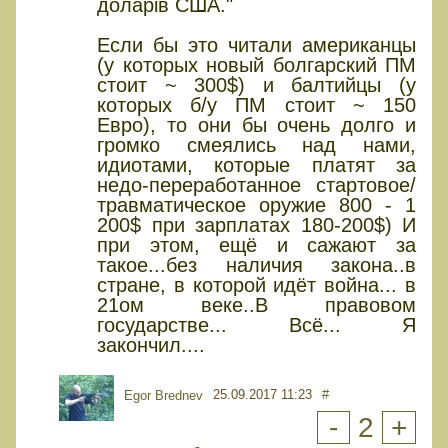
доларів США."
Если бы это читали американцы
(у которых новый болгарский ПМ
стоит ~ 300$) и балтийцы (у
которых б/у ПМ стоит ~ 150
Евро), то они бы очень долго и
громко смеялись над нами,
идиотами, которые платят за
недо-переработанное стартовое/
травматическое оружие 800 - 1
200$ при зарплатах 180-200$) И
при этом, ещё и сажают за
такое...без наличия закона..в
стране, в которой идёт война... в
21ом веке..В правовом
государстве... Всё... Я
закончил....
25.09.2017 11:23
#
Egor Brednev
-
2
+