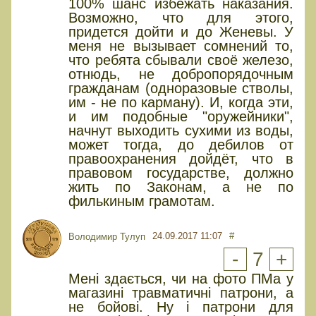
100% шанс избежать наказания.
Возможно, что для этого,
придется дойти и до Женевы. У
меня не вызывает сомнений то,
что ребята сбывали своё железо,
отнюдь, не добропорядочным
гражданам (одноразовые стволы,
им - не по карману). И, когда эти,
и им подобные "оружейники",
начнут выходить сухими из воды,
может тогда, до дебилов от
правоохранения дойдёт, что в
правовом государстве, должно
жить по Законам, а не по
филькиным грамотам.
24.09.2017 11:07
#
Володимир Тулуп
-
7
+
Мені здається, чи на фото ПМа у
магазині травматичні патрони, а
не бойові. Ну і патрони для