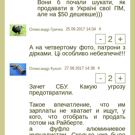
Вони б почали шукати, як
продавати в Україні свої ПМ,
але на $50 дешевше)))
25.09.2017 14:04
#
Олександр Гричка
-
2
+
А на четвертому фото, патрони з
дірками. Ці особливо небезпечні!!!
27.09.2017 14:38
#
Олександр Кукол
-
2
+
Зачет СБУ. Какую угрозу
предотвратили.
Такое впечатление, что им
зарплаты не хватает и ищут, у
кого, что отобрать и продать
потом на Райберте.
а фуфло алюминиевое
журналистам. Сколько уже было