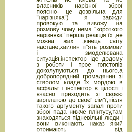
власників нарізної зброї
поясню- це дозвільна для
"нарізняка") я завжди
провокую та вивожу на
розмову чому нема "короткого
нарізняка" перша реакція їх ,не
можна жах ,кінець світу
настане,хвилин п"ять розмови
і змоделювана
ситуація,інспектор іде додому
з роботи і трое гопстопів
доколупуються до нього,а
добропорядний громадянин зі
стволом кладе їх мордою в
асфальт і інспектор в цілості і
вчасно приходить зі своєю
зарплатою до своєї сім"ї,після
такого аргументу запал проти
зброї пада нижче плінтусу,там
знаходяться підневільні люди і
вони виконають наказ який
отримають від