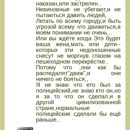
наказан,или застрелен..
Невиновные не убегают,и не
пытаються давить людей,
Летать по всему городу,и быть
угрозой всему что движеться,в
моём понимании не очень...
Или вы ждёте когда Это будет
ваша жена,мать или дети--
которых эти недоношенные
снесут не моргнув глазом на
пешеходном перекрёстке..
Потому что ,они как бы
распедалят"движ",и они
ничего не бояться,,
Я не знаю что ето был за
полицейский,не знаю кто он,но
я за то что он сделал,и в
другой цивилизованной
стране,нормальные
полицейские сделали бы ещё
раньше..