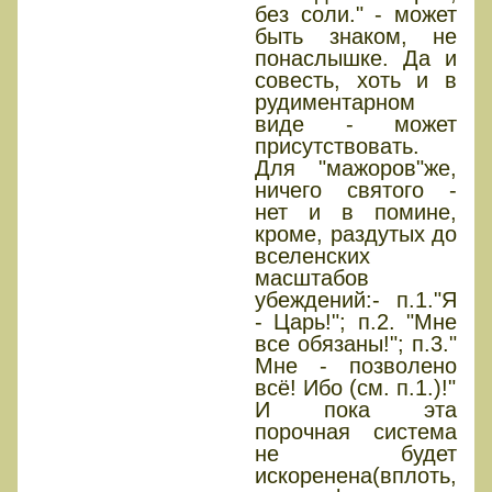
без соли." - может
быть знаком, не
понаслышке. Да и
совесть, хоть и в
рудиментарном
виде - может
присутствовать.
Для "мажоров"же,
ничего святого -
нет и в помине,
кроме, раздутых до
вселенских
масштабов
убеждений:- п.1."Я
- Царь!"; п.2. "Мне
все обязаны!"; п.3."
Мне - позволено
всё! Ибо (см. п.1.)!"
И пока эта
порочная система
не будет
искоренена(вплоть,