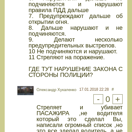
подчиняются и нарушают
правила ПДД дальше
7. Предупреждают дальше об
открытии огня.
8. Дальше нарушают и не
подчиняются.
9. Делают несколько
предупредительных выстрелов.
10 Не подчиняются и нарушают.
11 Стреляют на поражение.
ГДЕ ТУТ НАРУШЕНИЕ ЗАКОНА С
СТОРОНЫ ПОЛИЦИИ?
17.01.2018 22:28
#
Олександр Хукаленко
-
0
+
Стреляет и убивает
ПАСАЖИРА ,не водителя
который это сделал Вы,
написали огромный список ,но
это все зделал водитель ,а не