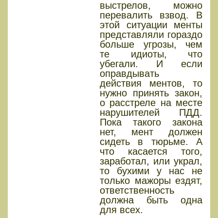
выстрелов, можно
перевалить взвод. В
этой ситуации менты
представляли гораздо
больше угрозы, чем
те идиоты, что
убегали. И если
оправдывать
действия ментов, то
нужно принять закон,
о расстреле на месте
нарушителей ПДД.
Пока такого закона
нет, мент должен
сидеть в тюрьме. А
что касается того,
заработал, или украл,
то бухими у нас не
только мажоры ездят,
ответственность
должна быть одна
для всех.