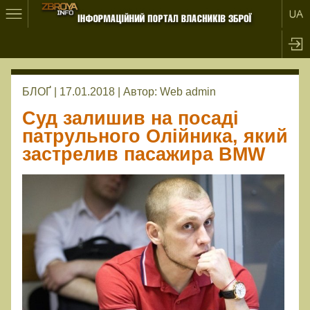
БЛОҐ | 17.01.2018 |
Автор:
Web admin
Суд залишив на посаді
патрульного Олійника, який
застрелив пасажира BMW