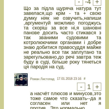
-
-4
+
Що за підла щуряча натура тут
завелася,що крім - та + свою
думку ніяк не озвучить,напиши
,аргументуй можливо погоджусь
та скоріш за все ні,я шановні
панове досить часто стикався з
так званими судовими та
котролюючими органами і добре
знаю добитися правосуддя майже
не реально все так заплутано та
зарегульовано,до речі завтра теж
буду в суді, більше року тянеться
ця пародія на суд.
17.01.2018 23:16
#
Роман Листопад
-
1
+
а насчёт плюсов и минусов,это
тоже самое что сказать--да я
согласен или нет я
против...Это нормально ..