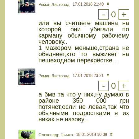
17.01.2018 21:40
#
Роман Листопад
-
0
+
или вы считаете машина на
которой они убегали по
карману обычному рабочему
человеку..
1 мажором меньше,страна не
обеднеет,кто то выживет на
пешеходном перекрёстке...
17.01.2018 23:21
#
Роман Листопад
-
0
+
а бмв та что у них,ну думаю в
районе 350 000 грн
потянет,если не левая,так что
обычными подростками я их
никак не назову...
18.01.2018 10:39
#
Олександр Гричка