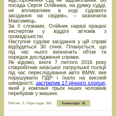
відсторонення суд не задовольнив. Бо
посада Сергія Олійника, на думку судді,
не впливатиме в ході судового
засідання на свідків», – зазначила
Максимець.
За її словами, Олійник наразі працює
експертом у відділі зв’язків з
громадськістю.
Наступне судове засідання у цій справі
відбудеться 30 січня. Планується, що
під час нього визначать об’єм та
порядок дослідження справи.
Як відомо, вночі 7 лютого 2016 року
співробітник київської патрульної поліції
під час переслідування авто BMW, яке
порушувало ПДР і їхало на високій
швидкості,
застрелив 17-річного хлопця,
який у компанії трьох інших чоловіків
перебував у машині.
Рейтинг: 6, Переглядів: 945
Коментарів:
36