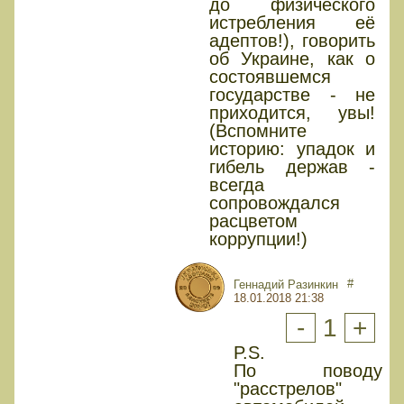
до физического
истребления её
адептов!), говорить
об Украине, как о
состоявшемся
государстве - не
приходится, увы!
(Вспомните
историю: упадок и
гибель держав -
всегда
сопровождался
расцветом
коррупции!)
#
Геннадий Разинкин
18.01.2018 21:38
-
1
+
P.S.
По поводу
"расстрелов"