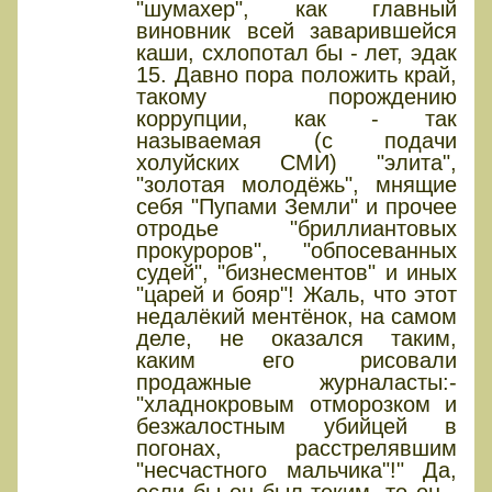
"шумахер", как главный
виновник всей заварившейся
каши, схлопотал бы - лет, эдак
15. Давно пора положить край,
такому порождению
коррупции, как - так
называемая (с подачи
холуйских СМИ) "элита",
"золотая молодёжь", мнящие
себя "Пупами Земли" и прочее
отродье "бриллиантовых
прокуроров", "обпосеванных
судей", "бизнесментов" и иных
"царей и бояр"! Жаль, что этот
недалёкий ментёнок, на самом
деле, не оказался таким,
каким его рисовали
продажные журналасты:-
"хладнокровым отморозком и
безжалостным убийцей в
погонах, расстрелявшим
"несчастного мальчика"!" Да,