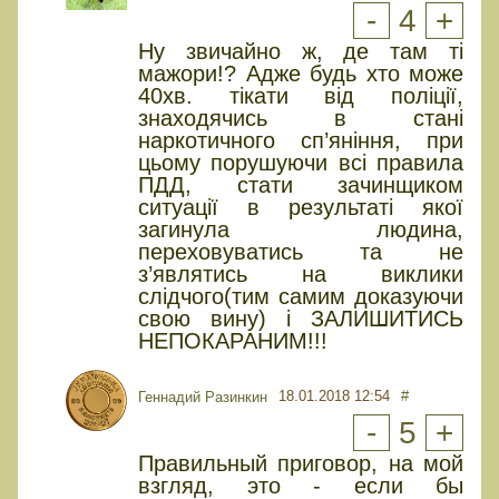
-
4
+
Ну звичайно ж, де там ті
мажори!? Адже будь хто може
40хв. тікати від поліції,
знаходячись в стані
наркотичного сп’яніння, при
цьому порушуючи всі правила
ПДД, стати зачинщиком
ситуації в результаті якої
загинула людина,
переховуватись та не
з’являтись на виклики
слідчого(тим самим доказуючи
свою вину) і ЗАЛИШИТИСЬ
НЕПОКАРАНИМ!!!
18.01.2018 12:54
#
Геннадий Разинкин
-
5
+
Правильный приговор, на мой
взгляд, это - если бы