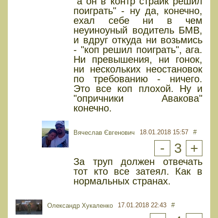
"а он в контр страйк решил
поиграть" - ну да, конечно,
ехал себе ни в чем
неуиноуный водитель БМВ,
и вдруг откуда ни возьмись
- "коп решил поиграть", ага.
Ни превышения, ни гонок,
ни нескольких неостановок
по требованию - ничего.
Это все коп плохой. Ну и
"опричники Авакова"
конечно.
18.01.2018 15:57
#
Вячеслав Євгенович
-
3
+
За труп должен отвечать
тот кто все затеял. Как в
нормальных странах.
17.01.2018 22:43
#
Олександр Хукаленко