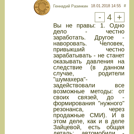
18.01.2018 14:55
#
Геннадий Разинкин
-
4
+
Вы не правы: 1. Одно
дело - честно
заработать. Другое -
наворовать. Человек,
привыкший честно
зарабатывать - не станет
оказывать давления на
следствие (в данном
случае, родители
"шумахера"-
задействовали все
возможные методы: от
своих связей, до -
формирования "нужного"
резонанса, через
продажные СМИ). И в
этом деле, как и в деле
Зайцевой, есть общая
деталь: автомобили -