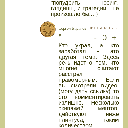
"попудрить носик",
глядишь, и трагедии - не
произошло бы....)
18.01.2018 15:17
Сергей Баранов
#
-
0
+
Кто украл, а кто
заработал - это
другая тема. Здесь
речь идёт о том, что
многие считают
расстрел
правомерным. Если
вы смотрели видео,
(могу дать ссылку) то
его комментировать
излишне. Несколько
экипажей ментов,
действуют ниже
плинтуса, таким
количеством