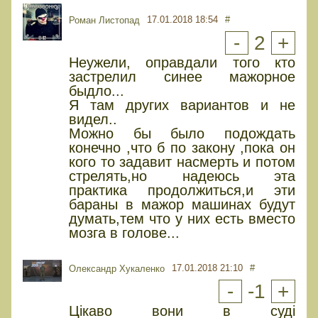
17.01.2018 18:54
#
Роман Листопад
-
2
+
Неужели, оправдали того кто
застрелил синее мажорное
быдло...
Я там других вариантов и не
видел..
Можно бы было подождать
конечно ,что б по закону ,пока он
кого то задавит насмерть и потом
стрелять,но надеюсь эта
практика продолжиться,и эти
бараны в мажор машинах будут
думать,тем что у них есть вместо
мозга в голове...
17.01.2018 21:10
#
Олександр Хукаленко
-
-1
+
Цікаво вони в суді