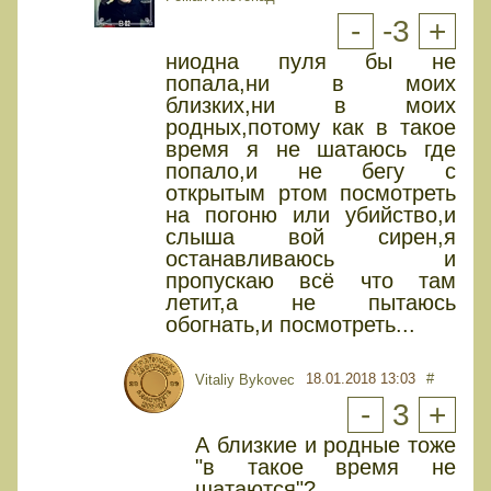
-
-3
+
ниодна пуля бы не
попала,ни в моих
близких,ни в моих
родных,потому как в такое
время я не шатаюсь где
попало,и не бегу с
открытым ртом посмотреть
на погоню или убийство,и
слыша вой сирен,я
останавливаюсь и
пропускаю всё что там
летит,а не пытаюсь
обогнать,и посмотреть...
18.01.2018 13:03
#
Vitaliy Bykovec
-
3
+
А близкие и родные тоже
"в такое время не
шатаются"?