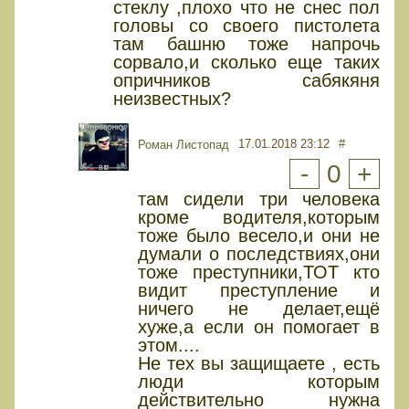
стеклу ,плохо что не снес пол
головы со своего пистолета
там башню тоже напрочь
сорвало,и сколько еще таких
опричников сабякяня
неизвестных?
17.01.2018 23:12
#
Роман Листопад
-
0
+
там сидели три человека
кроме водителя,которым
тоже было весело,и они не
думали о последствиях,они
тоже преступники,ТОТ кто
видит преступление и
ничего не делает,ещё
хуже,а если он помогает в
этом....
Не тех вы защищаете , есть
люди которым
действительно нужна