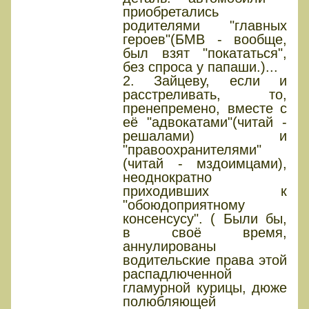
приобретались
родителями "главных
героев"(БМВ - вообще,
был взят "покататься",
без спроса у папаши.)...
2. Зайцеву, если и
расстреливать, то,
пренепремено, вместе с
её "адвокатами"(читай -
решалами) и
"правоохранителями"
(читай - мздоимцами),
неоднократно
приходивших к
"обоюдоприятному
консенсусу". ( Были бы,
в своё время,
аннулированы
водительские права этой
распадлюченной
гламурной курицы, дюже
полюбляющей