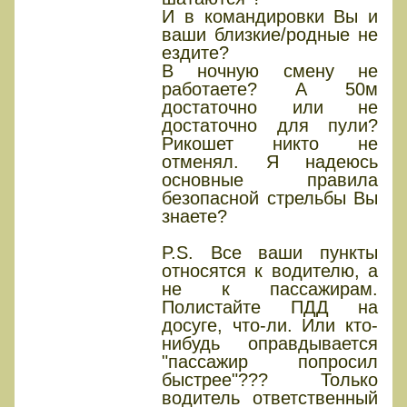
И в командировки Вы и
ваши близкие/родные не
ездите?
В ночную смену не
работаете? А 50м
достаточно или не
достаточно для пули?
Рикошет никто не
отменял. Я надеюсь
основные правила
безопасной стрельбы Вы
знаете?
P.S. Все ваши пункты
относятся к водителю, а
не к пассажирам.
Полистайте ПДД на
досуге, что-ли. Или кто-
нибудь оправдывается
"пассажир попросил
быстрее"??? Только
водитель ответственный