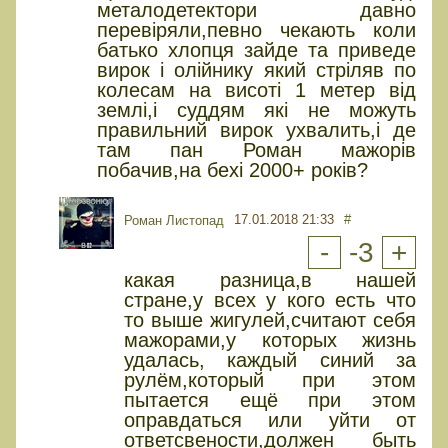
металодетектори давно
перевіряли,певно чекають коли
батько хлопця зайде та приведе
вирок і олійнику який стріляв по
колесам на висоті 1 метер від
землі,і суддям які не можуть
правильний вирок ухвалить,і де
там пан Роман мажорів
побачив,на бехі 2000+ років?
17.01.2018 21:33
#
Роман Листопад
-
-3
+
какая разница,в нашей
стране,у всех у кого есть что
то выше жигулей,считают себя
мажорами,у которых жизнь
удалась, каждый синий за
рулём,который при этом
пытается ещё при этом
оправдаться или уйти от
ответсвености,должен быть