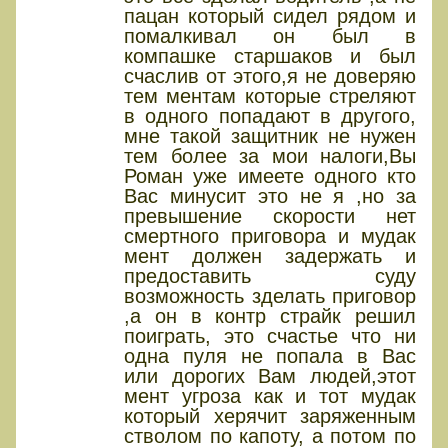
пацан который сидел рядом и
помалкивал он был в
компашке старшаков и был
счаслив от этого,я не доверяю
тем ментам которые стреляют
в одного попадают в другого,
мне такой защитник не нужен
тем более за мои налоги,Вы
Роман уже имеете одного кто
Вас минусит это не я ,но за
превышение скорости нет
смертного приговора и мудак
мент должен задержать и
предоставить суду
возможность зделать приговор
,а он в контр страйк решил
поиграть, это счастье что ни
одна пуля не попала в Вас
или дорогих Вам людей,этот
мент угроза как и тот мудак
который херячит заряженным
стволом по капоту, а потом по