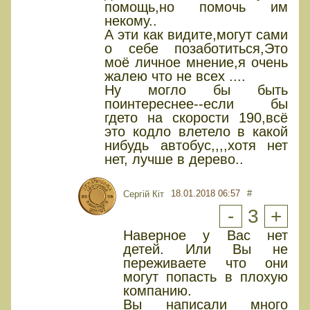
помощь,но помочь им
некому..
А эти как видите,могут сами
о себе позаботиться,Это
моё личное мнение,я очень
жалею что не всех ....
Ну могло бы быть
поинтереснее--если бы
гдето на скорости 190,всё
это кодло влетело в какой
нибудь автобус,,,,хотя нет
нет, лучше в дерево..
18.01.2018 06:57
#
Сергій Кіт
-
3
+
Наверное у Вас нет
детей. Или Вы не
переживаете что они
могут попасть в плохую
компанию.
Вы написали много