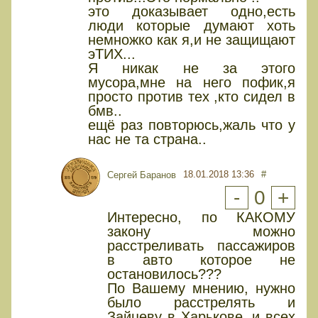
это доказывает одно,есть
люди которые думают хоть
немножко как я,и не защищают
эТИХ...
Я никак не за этого
мусора,мне на него пофик,я
просто против тех ,кто сидел в
бмв..
ещё раз повторюсь,жаль что у
нас не та страна..
18.01.2018 13:36
#
Сергей Баранов
-
0
+
Интересно, по КАКОМУ
закону можно
расстреливать пассажиров
в авто которое не
остановилось???
По Вашему мнению, нужно
было расстрелять и
Зайцеву в Харькове, и всех