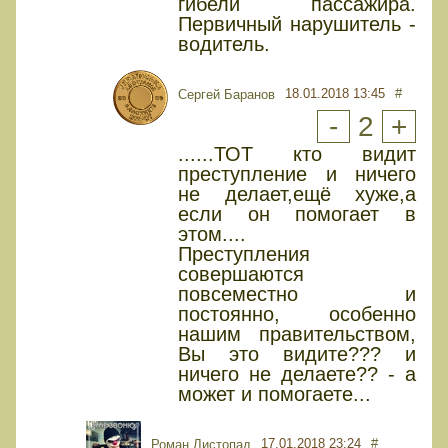
гибели пассажира.
Первичный нарушитель -
водитель.
18.01.2018 13:45
#
Сергей Баранов
-
2
+
......ТОТ кто видит
преступление и ничего
не делает,ещё хуже,а
если он помогает в
этом....
Преступления
совершаются
повсеместно и
постоянно, особенно
нашим правительством,
Вы это видите??? и
ничего не делаете?? - а
может и помогаете...
17.01.2018 23:24
#
Роман Листопад