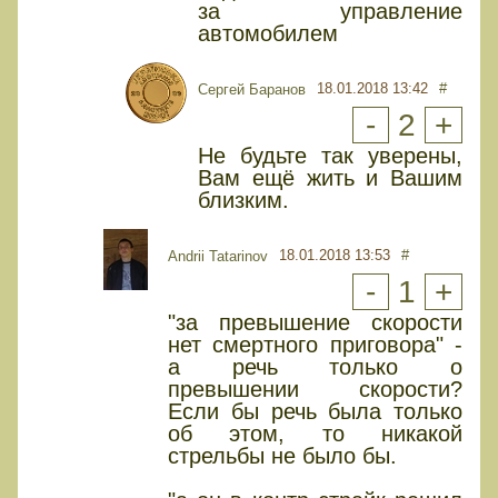
за управление
автомобилем
18.01.2018 13:42
#
Сергей Баранов
-
2
+
Не будьте так уверены,
Вам ещё жить и Вашим
близким.
18.01.2018 13:53
#
Andrii Tatarinov
-
1
+
"за превышение скорости
нет смертного приговора" -
а речь только о
превышении скорости?
Если бы речь была только
об этом, то никакой
стрельбы не было бы.