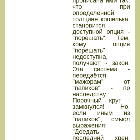
прописана ими так,
что при
определённой
толщине кошелька,
становится
доступной опция -
"порешать". Тем,
кому опция
"порешать" -
недоступна,
получают - закон.
Эта система -
передаётся
"мажорам" от
"папиков" - по
наследству.
Порочный круг -
замкнулся! Но,
если иным из
"папиков", смысл
выражения: -
"Доедать
последний хрен,