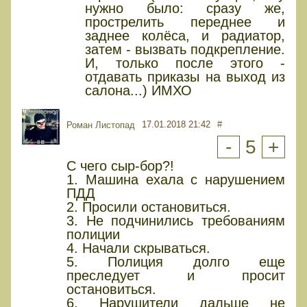
нужно было: сразу же,
прострелить переднее и
заднее колёса, и радиатор,
затем - вызвать подкрепление.
И, только после этого -
отдавать приказы на выход из
салона...) ИМХО
17.01.2018 21:42
#
Роман Листопад
-
5
+
С чего сыр-бор?!
1. Машина ехала с нарушением
ПДД
2. Просили остановиться.
3. Не подчинились требованиям
полиции
4. Начали скрываться.
5. Полиция долго еще
преследует и просит
остановиться.
6. Нарушители дальше не