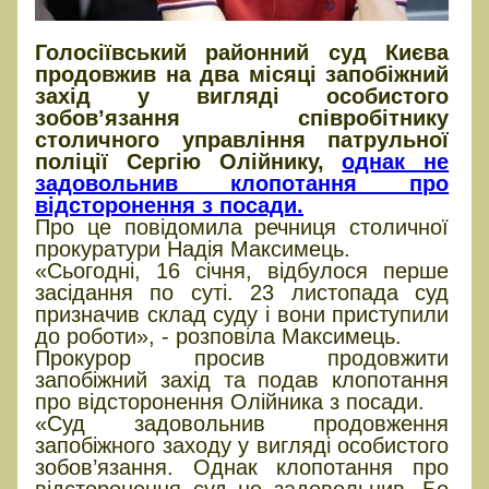
Голосіївський районний суд Києва
продовжив на два місяці запобіжний
захід у вигляді особистого
зобов’язання співробітнику
столичного управління патрульної
поліції Сергію Олійнику,
однак не
задовольнив клопотання про
відсторонення з посади.
Про це повідомила речниця столичної
прокуратури Надія Максимець.
«Сьогодні, 16 січня, відбулося перше
засідання по суті. 23 листопада суд
призначив склад суду і вони приступили
до роботи», - розповіла Максимець.
Прокурор просив продовжити
запобіжний захід та подав клопотання
про відсторонення Олійника з посади.
«Суд задовольнив продовження
запобіжного заходу у вигляді особистого
зобов’язання. Однак клопотання про