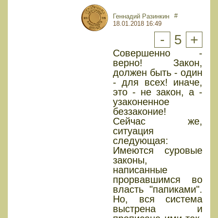
#
Геннадий Разинкин
18.01.2018 16:49
-
5
+
Совершенно -
верно! Закон,
должен быть - один
- для всех! иначе,
это - не закон, а -
узаконенное
беззаконие!
Сейчас же,
ситуация
следующая:
Имеются суровые
законы,
написанные
прорвавшимся во
власть "папиками".
Но, вся система
выстрена и