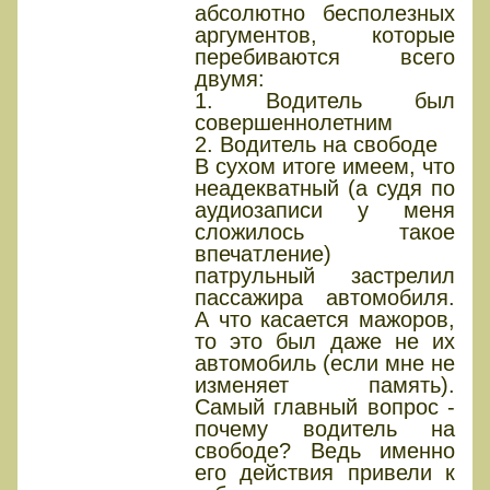
абсолютно бесполезных
аргументов, которые
перебиваются всего
двумя:
1. Водитель был
совершеннолетним
2. Водитель на свободе
В сухом итоге имеем, что
неадекватный (а судя по
аудиозаписи у меня
сложилось такое
впечатление)
патрульный застрелил
пассажира автомобиля.
А что касается мажоров,
то это был даже не их
автомобиль (если мне не
изменяет память).
Самый главный вопрос -
почему водитель на
свободе? Ведь именно
его действия привели к