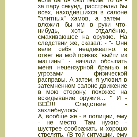
если бы он был теким, то он -
за пару секунд, расстрелял бы
всех, находившихся в салоне
"элитных" хамов, а затем -
вложил бы им в руки что-
нибудь, хоть отдалённо,
смахивающее на оружие. На
следствии же, сказал: - "- Они
вели себя неадекватно: в
ответ на мой приказ "выйти из
машины" - начали обсыпать
меня нецензурной бранью и
угрозами физической
расправы. А затем, я уловил в
затемнённом салоне движение
в мою сторону, похожее на
вскидывание оружия... " И -
ВСЁ!!! Следствие -
захлебнулось!
А, вообще же - в полиции, ему
- не место. Там нужно -
шустрее соображать и хорошо
стрелять. (В той ситуации, ему