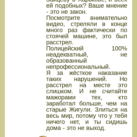
ей подобных? Ваше мнение
- это не закон.
Посмотрите внимательно
видео, стреляли в конце
много раз фактически по
стоячей машине, это был
расстрел.
Полицейский 100%
неадекватный, не
образованный
непрофессиональный.
Я за жёсткое наказание
таких нарушений. Но
расстрел на месте это
слишком. И не считайте
мажорами тех, кто
заработал больше, чем на
старые Жигули. Злиться на
весь мир, потому что у тебя
ничего нет, и ты сидишь
дома - это не выход.