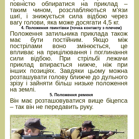
повністю обпиратися на приклад –
таким чином, розслабляються м'язи
шиї, і знижується сила відбою через
вагу голови, яка може досягати 4,5 кг.
4. Положення гвинтівки (точка контакту з плечем)
Положення затильника приклада також
має бути постійним. Якщо між
пострілами воно змінюється, це
впливає на прицілювання і поглинання
сили відбою. При стрільбі лежачи
приклад впирається нижче, ніж при
інших позиціях. Завдяки цьому можна
розташувати голову ближче до дульного
зрізу і зайняти більш низьке положення
на землі.
5. Положення ременя
Він має розташовуватися вище біцепса
– так він не передавить руку.