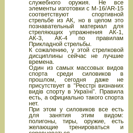
служебного оружия. Не все
элементы изготовки с М-16/AR-15
соответствуют спортивной
стрельбе из АК, но в целом это
познавательный материал для
стреляющих упражнения АК-1,
АК-3, АК-4 по правилам
Прикладной стрельбы.
К сожалению, у этой стрелковой
дисциплины сейчас не лучшие
времена.
Один из самых массовых видов
спорта среди силовиков в
прошлом, сегодня даже не
присутствует в "Реєстрі визнаних
видів спорту в Україні". Правила
есть, а официально такого спорта
нет.
При этом у силовиков все есть
для занятия этим видом:
полигоны, тиры, оружие, есть
желающие тренироваться и
соревноваться.