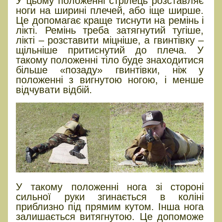
У цьому положенні стрілець розставляє
ноги на ширині плечей, або іще ширше.
Це допомагає краще тиснути на ремінь і
лікті. Ремінь треба затягнутий тугіше,
лікті – розставити міцніше, а гвинтівку –
щільніше притиснутий до плеча. У
такому положенні тіло буде знаходитися
більше «позаду» гвинтівки, ніж у
положенні з вигнутою ногою, і менше
відчувати відбій.
У такому положенні нога зі стороні
сильної руки згинається в коліні
приблизно під прямим кутом. Інша нога
залишається витягнутою. Це допоможе