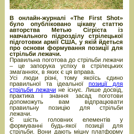
В онлайн-журналі «The First Shot»
було опубліковано цікаву статтю
авторства Метью Сігріста із
навчального підрозділу стрілецької
підготовки армії США, у якій йдеться
про основи формування позиції для
стрільби лежачи.
Правильна поготова до стрільби лежачи
– це запорука успіху в стрілецьких
змаганнях, в яких є ця вправа.
Усі люди різні, тому якоїсь єдино
правильної та ідеальної
позиції для
стрільби лежачи
не існує. Лише досвід,
практика і знання засад поготови
допоможуть вам відпрацювати
правильну позицію для стрільби
лежачи.
Є шість головних елементів у
формуванні будь-якої позиції для
стрільби. Вони дають міцну платформу