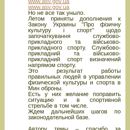
www.asv.gov.ua
www.asv.gov.ua
Но не все так уныло.
Летом приняты дополнения к
Закону Украины "Про фізичну
культуру і спорт" щодо
започаткування службово-
прикладного та військово-
прикладного спорту. Службово-
прикладний та військово-
прикладний спорт визначений
напрямом спорту.
Это результат работы
правильных людей в управлении
физической культуры и спорта в
Мин оброны.
Есть у них желание поправить
ситуацию и в спортивной
стрельбе в том числе.
Ждем дальнейших шагов по
законодательной базе.
Автору темы – спасибо за