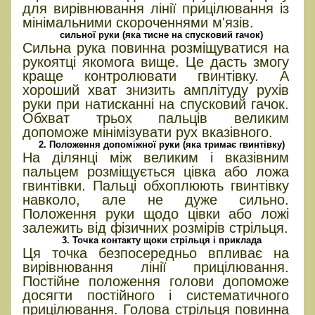
для вирівнювання лінії прицілювання із
мінімальними скороченнями м'язів.
сильної руки (яка тисне на спусковий гачок)
Сильна рука повинна розміщуватися на
рукоятці якомога вище. Це дасть змогу
краще контролювати гвинтівку. А
хороший хват знизить амплітуду рухів
руки при натисканні на спусковий гачок.
Обхват трьох пальців великим
допоможе мінімізувати рух вказівного.
2. Положення допоміжної руки (яка тримає гвинтівку)
На ділянці між великим і вказівним
пальцем розміщується цівка або ложа
гвинтівки. Пальці обхоплюють гвинтівку
навколо, але не дуже сильно.
Положення руки щодо цівки або ложі
залежить від фізичних розмірів стрільця.
3. Точка контакту щоки стрільця і приклада
Ця точка безпосередньо впливає на
вирівнювання лінії прицілювання.
Постійне положення голови допоможе
досягти постійного і систематичного
прицілювання. Голова стрільця повинна