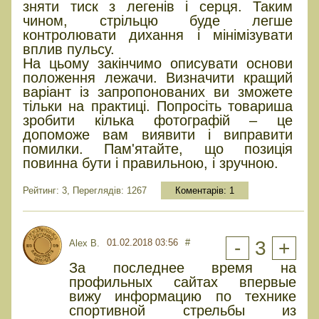
зняти тиск з легенів і серця. Таким
чином, стрільцю буде легше
контролювати дихання і мінімізувати
вплив пульсу.
На цьому закінчимо описувати основи
положення лежачи. Визначити кращий
варіант із запропонованих ви зможете
тільки на практиці. Попросіть товариша
зробити кілька фотографій – це
допоможе вам виявити і виправити
помилки. Пам'ятайте, що позиція
повинна бути і правильною, і зручною.
Рейтинг: 3, Переглядів: 1267
Коментарів:
1
01.02.2018 03:56
#
-
3
+
Alex B.
За последнее время на
профильных сайтах впервые
вижу информацию по технике
спортивной стрельбы из