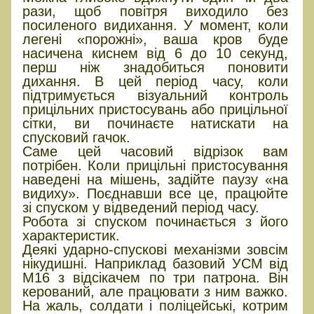
рази, щоб повітря виходило без
посиленого видихання. У момент, коли
легені «порожні», ваша кров буде
насичена киснем від 6 до 10 секунд,
перш ніж знадобиться поновити
дихання. В цей період часу, коли
підтримується візуальний контроль
прицільних пристосувань або прицільної
сітки, ви починаєте натискати на
спусковий гачок.
Саме цей часовий відрізок вам
потрібен. Коли прицільні пристосування
наведені на мішень, задійте паузу «на
видиху». Поєднавши все це, працюйте
зі спуском у відведений період часу.
Робота зі спуском починається з його
характеристик.
Деякі ударно-спускові механізми зовсім
нікудишні. Наприклад базовий УСМ від
М16 з відсікачем по три патрона. Він
керований, але працювати з ним важко.
На жаль, солдати і поліцейські, котрим