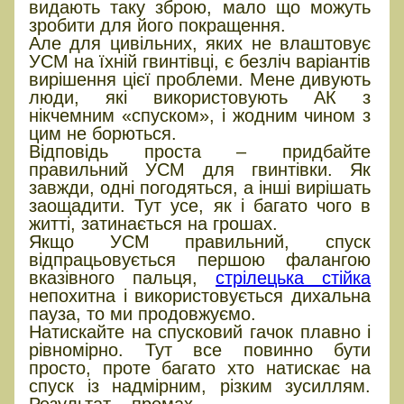
видають таку зброю, мало що можуть
зробити для його покращення.
Але для цивільних, яких не влаштовує
УСМ на їхній гвинтівці, є безліч варіантів
вирішення цієї проблеми. Мене дивують
люди, які використовують АК з
нікчемним «спуском», і жодним чином з
цим не борються.
Відповідь проста – придбайте
правильний УСМ для гвинтівки. Як
завжди, одні погодяться, а інші вирішать
заощадити. Тут усе, як і багато чого в
житті, затинається на грошах.
Якщо УСМ правильний, спуск
відпрацьовується першою фалангою
вказівного пальця,
стрілецька стійка
непохитна і використовується дихальна
пауза, то ми продовжуємо.
Натискайте на спусковий гачок плавно і
рівномірно. Тут все повинно бути
просто, проте багато хто натискає на
спуск із надмірним, різким зусиллям.