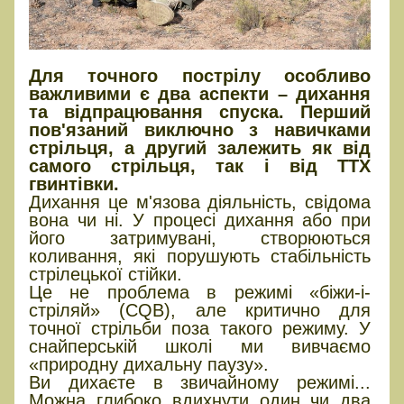
Для точного пострілу особливо
важливими є два аспекти – дихання
та відпрацювання спуска. Перший
пов'язаний виключно з навичками
стрільця, а другий залежить як від
самого стрільця, так і від ТТХ
гвинтівки.
Дихання це м'язова діяльність, свідома
вона чи ні. У процесі дихання або при
його затримувані, створюються
коливання, які порушують стабільність
стрілецької стійки.
Це не проблема в режимі «біжи-і-
стріляй» (CQB), але критично для
точної стрільби поза такого режиму. У
снайперській школі ми вивчаємо
«природну дихальну паузу».
Ви дихаєте в звичайному режимі...
Можна глибоко вдихнути один чи два