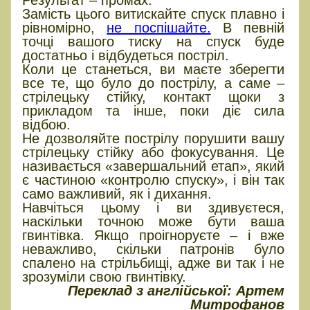
Результат – промах.
Замість цього витискайте спуск плавно і
рівномірно,
не поспішайте.
В певній
точці вашого тиску на спуск буде
достатньо і відбудеться постріл.
Коли це станеться, ви маєте зберегти
все те, що було до пострілу, а саме –
стрілецьку стійку, контакт щоки з
прикладом та інше, поки діє сила
відбою.
Не дозволяйте пострілу порушити вашу
стрілецьку стійку або фокусування. Це
називається «завершальний етап», який
є частиною «контролю спуску», і він так
само важливий, як і дихання.
Навчіться цьому і ви здивуєтеся,
наскільки точною може бути ваша
гвинтівка. Якщо проігноруєте – і вже
неважливо, скільки патронів було
спалено на стрільбищі, адже ви так і не
зрозуміли свою гвинтівку.
Переклад з англійської: Артем
Митрофанов