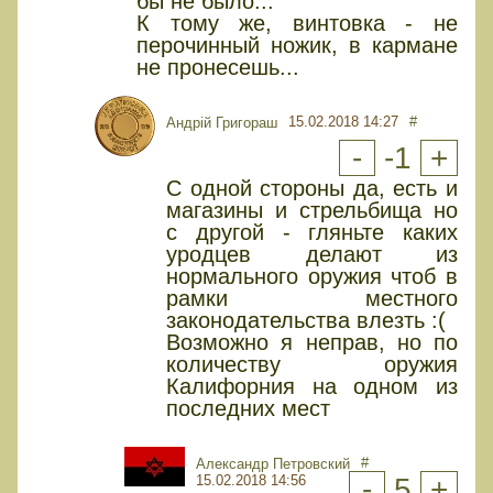
бы не было...
К тому же, винтовка - не
перочинный ножик, в кармане
не пронесешь...
15.02.2018 14:27
#
Андрій Григораш
-
-1
+
С одной стороны да, есть и
магазины и стрельбища но
с другой - гляньте каких
уродцев делают из
нормального оружия чтоб в
рамки местного
законодательства влезть :(
Возможно я неправ, но по
количеству оружия
Калифорния на одном из
последних мест
#
Александр Петровский
15.02.2018 14:56
-
5
+