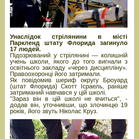
Унаслідок стрілянини в місті
Паркленд штату Флорида загинуло
17 людей.
Підозрюваний у стрілянині — колишній
учень школи, якого до того вигнали з
освітнього закладу «через дисципліну».
Правоохоронці його затримали.
Як повідомив шериф округу Броуард
(штат Флорида) Скотт Ісраель, раніше
затриманий навчався у цій школі.
"Зараз він в цій школі не вчиться", -
додав він, уточнивши, що злочинцю 19
років, його звуть Ніколас Круз.