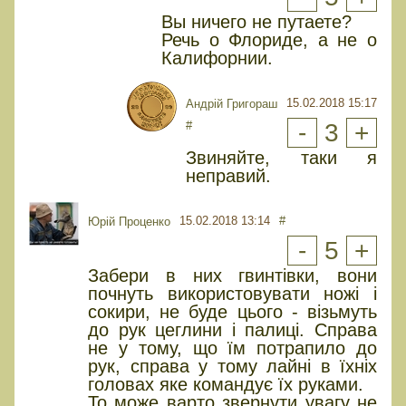
Вы ничего не путаете?
Речь о Флориде, а не о
Калифорнии.
15.02.2018 15:17
Андрій Григораш
#
-
3
+
Звиняйте, таки я
неправий.
15.02.2018 13:14
#
Юрiй Проценко
-
5
+
Забери в них гвинтівки, вони
почнуть використовувати ножі і
сокири, не буде цього - візьмуть
до рук цеглини і палиці. Справа
не у тому, що їм потрапило до
рук, справа у тому лайні в їхніх
головах яке командує їх руками.
То може варто звернути увагу не