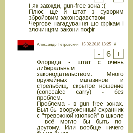
І як завжди, gun-free зона :(
Плюс ще й штат з суворим
збройовим законодавством
Чергове нагадування що фрікам і
злочинцям закони пофіг
15.02.2018 13:25
#
Александр Петровский
-
6
+
Флорида - штат с очень
либеральным
законодательством. Много
оружейных магазинов и
стрельбищ, скрытое ношение
(сoncealed carry) - без
проблем.
Проблема - в gun free зонах.
Был бы вооруженный охранник
с "тревожной кнопкой" в школе
- всё могло бы быть по-
другому. Или вообще ничего