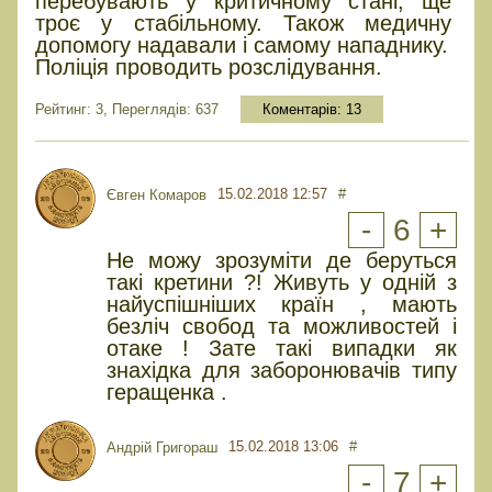
перебувають у критичному стані, ще
троє у стабільному. Також медичну
допомогу надавали і самому нападнику.
Поліція проводить розслідування.
Рейтинг: 3, Переглядів: 637
Коментарів:
13
15.02.2018 12:57
#
Євген Комаров
-
6
+
Не можу зрозуміти де беруться
такі кретини ?! Живуть у одній з
найуспішніших країн , мають
безліч свобод та можливостей і
отаке ! Зате такі випадки як
знахідка для заборонювачів типу
геращенка .
15.02.2018 13:06
#
Андрій Григораш
-
7
+