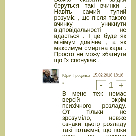
беруться такі вчинки .
Навіть самий тупий
розуміє , що після такого
вчинку уникнути
відповідальності не
вдасться . І це буде як
мінімум довічне , а як
максимум смертна кара .
Просто не можу збагнути
що їх спонукає .
15.02.2018 18:18
Юрiй Проценко
#
-
1
+
В мене теж немає
версій окрім
психічного розладу.
От тільки не
зрозуміло, невже
ознаки цього розладу
такі потаємні, що поки