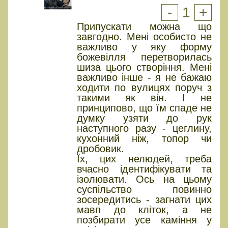
-
1
+
Припускати можна що
завгодно. Мені особисто не
важливо у яку форму
божевілля перетворилась
шиза цього створіння. Мені
важливо інше - я не бажаю
ходити по вулицях поруч з
такими як він. І не
принципово, що їм спаде не
думку узяти до рук
наступного разу - цеглину,
кухонний ніж, топор чи
дробовик.
Їх, цих нелюдей, треба
вчасно ідентифікувати та
ізолювати. Ось на цьому
суспільство повинно
зосередитись - загнати цих
мавп до кліток, а не
позбирати усе каміння у