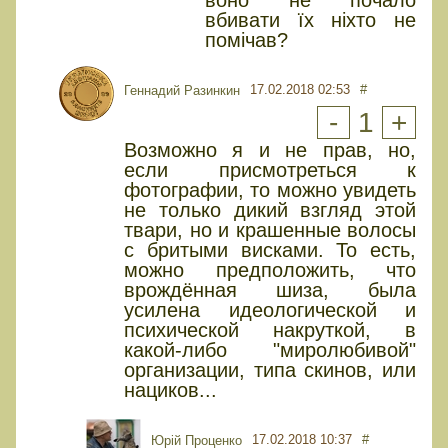
воно не почало
вбивати їх ніхто не
помічав?
17.02.2018 02:53
#
Геннадий Разинкин
-
1
+
Возможно я и не прав, но,
если присмотреться к
фотографии, то можно увидеть
не только дикий взгляд этой
твари, но и крашенные волосы
с бритыми висками. То есть,
можно предположить, что
врождённая шиза, была
усилена идеологической и
психической накруткой, в
какой-либо "миролюбивой"
организации, типа скинов, или
нациков...
17.02.2018 10:37
#
Юрiй Проценко