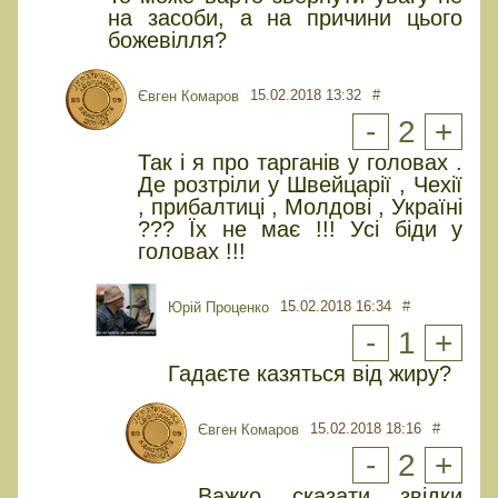
на засоби, а на причини цього
божевілля?
15.02.2018 13:32
#
Євген Комаров
-
2
+
Так і я про тарганів у головах .
Де розтріли у Швейцарії , Чехії
, прибалтиці , Молдові , Україні
??? Їх не має !!! Усі біди у
головах !!!
15.02.2018 16:34
#
Юрiй Проценко
-
1
+
Гадаєте казяться від жиру?
15.02.2018 18:16
#
Євген Комаров
-
2
+
Важко сказати звідки