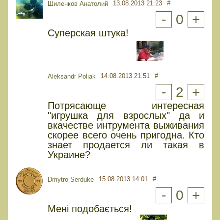
13.08.2013 21:23
#
Шиленков Анатолий
-
0
+
Суперская штука!
14.08.2013 21:51
#
Aleksandr Poliak
-
2
+
Потрясающе интересная
"игрушка для взрослых" да и
вкачестве интрумента выживания
скорее всего очень пригодна. Кто
знает продается ли такая в
Украине?
15.08.2013 14:01
#
Dmytro Serduke
-
0
+
Мені подобається!