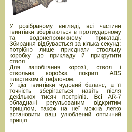
У розібраному вигляді, всі частини
гвинтівки зберігаються в протиударному
та водонепроникному прикладі.
Збирання відбувається за кілька секунд:
потрібно лише приєднати ствольну
коробку до прикладу й прикрутити
ствол.
Для запобігання корозії, ствол і
ствольна коробка покриті ABS
пластиком й тефлоном.
У цієї гвинтівки чудовий баланс, а її
точність зберігається навіть після
декількох тисяч пострілів. Всі AR-7
обладнані регульованим відкритим
прицілом, також на неї можна легко
встановити ваш улюблений оптичний
приціл.