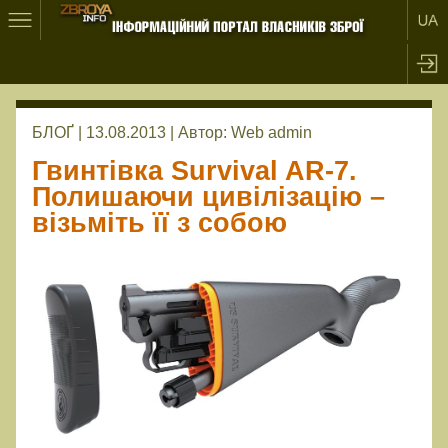
БЛОҐ | 13.08.2013 |
Автор:
Web admin
Гвинтівка Survival AR-7.
Полишаючи цивілізацію –
візьміть її з собою