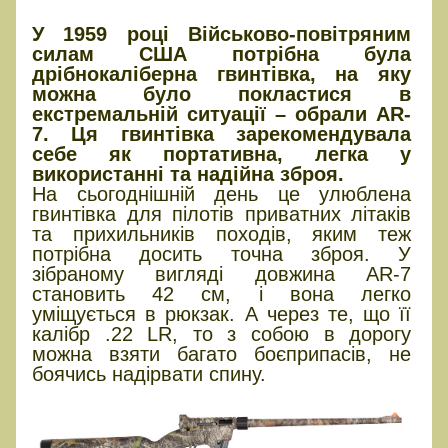
У 1959 році Військово-повітряним
силам США потрібна була
дрібнокаліберна гвинтівка, на яку
можна було покластися в
екстремальній ситуації – обрали AR-
7. Ця гвинтівка зарекомендувала
себе як портативна, легка у
використанні та надійна зброя.
На сьогоднішній день це улюблена
гвинтівка для пілотів приватних літаків
та прихильників походів, яким теж
потрібна досить точна зброя. У
зібраному вигляді довжина AR-7
становить 42 см, і вона легко
уміщується в рюкзак. А через те, що її
калібр .22 LR, то з собою в дорогу
можна взяти багато боєприпасів, не
боячись надірвати спину.