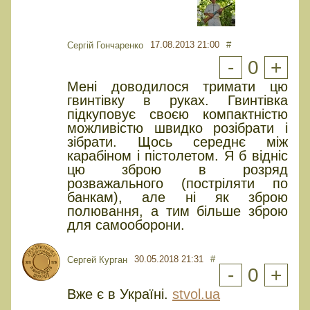
17.08.2013 21:00
#
Сергій Гончаренко
-
0
+
Мені доводилося тримати цю
гвинтівку в руках. Гвинтівка
підкуповує своєю компактністю
можливістю швидко розібрати і
зібрати. Щось середнє між
карабіном і пістолетом. Я б відніс
цю зброю в розряд
розважального (постріляти по
банкам), але ні як зброю
полювання, а тим більше зброю
для самооборони.
30.05.2018 21:31
#
Сергей Курган
-
0
+
Вже є в Україні.
stvol.ua