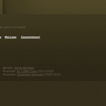
к і для початківців.
и
Магазин
Законопроект
Дизайн:
Serge Melnikov
Розробка:
42 Coffee Cups
(2013-2020)
Розробка:
Volodymyr Tartynskyi
(2009-2012)