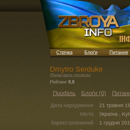
Стрічка
Блоґи
Питання
Dmytro Serduke
(
Редагувати профіль
)
Рейтинг
9,9
Профіль
Блоґи (0)
Питанн
Дата народження
21 травня 19
Місто
Україна , Kyi
Зареєстрованний
1 грудня 201