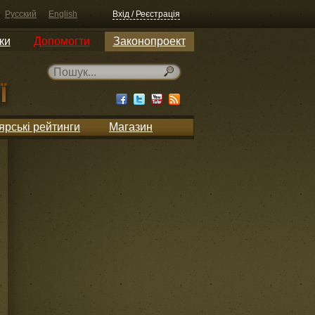
Русский
English
Вхід / Реєстрація
ки
Допомогти
Законопроект
ярські рейтинги
Магазин