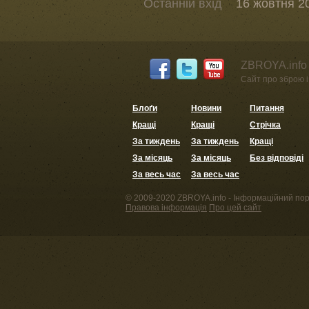
Останній вхід
16 жовтня 20
ZBROYA.info 
Сайт про зброю і 
Блоґи
Новини
Питання
Кращі
Кращі
Стрічка
За тиждень
За тиждень
Кращі
За місяць
За місяць
Без відповіді
За весь час
За весь час
© 2009-2020 ZBROYA.info - Інформаційний пор
Правова інформація
Про цей сайт