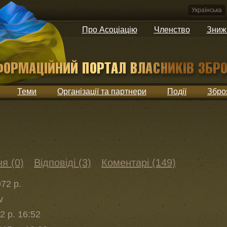
Українська
Про Асоціацію
Членство
Зниж
Теми
Організації та партнери
Події
Збро
я (0)
Відповіді (3)
Коментарі (149)
72 р.
v
2 р. 16:52