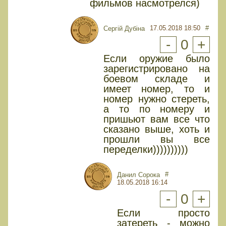
фильмов насмотрелся)
17.05.2018 18:50
#
Сергій Дубіна
-
0
+
Если оружие было
зарегистрировано на
боевом складе и
имеет номер, то и
номер нужно стереть,
а то по номеру и
пришьют вам все что
сказано выше, хоть и
прошли вы все
переделки))))))))))
#
Данил Сорока
18.05.2018 16:14
-
0
+
Если просто
затереть - можно