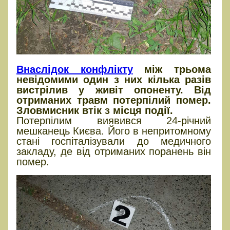
Внаслідок конфлікту
між трьома
невідомими один з них кілька разів
вистрілив у живіт опоненту. Від
отриманих травм потерпілий помер.
Зловмисник втік з місця події.
Потерпілим виявився 24-річний
мешканець Києва. Його в непритомному
стані госпіталізували до медичного
закладу, де від отриманих поранень він
помер.