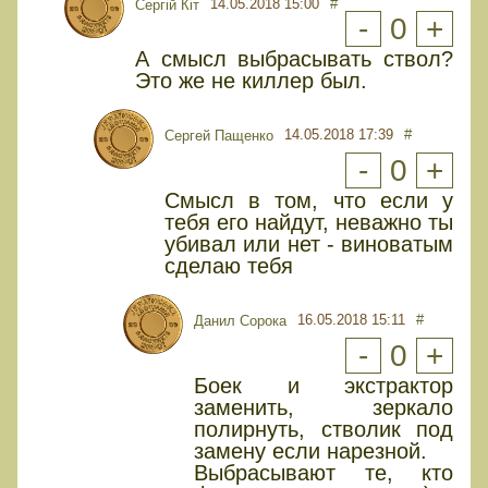
14.05.2018 15:00
#
Сергій Кіт
-
0
+
А смысл выбрасывать ствол?
Это же не киллер был.
14.05.2018 17:39
#
Сергей Пащенко
-
0
+
Смысл в том, что если у
тебя его найдут, неважно ты
убивал или нет - виноватым
сделаю тебя
16.05.2018 15:11
#
Данил Сорока
-
0
+
Боек и экстрактор
заменить, зеркало
полирнуть, стволик под
замену если нарезной.
Выбрасывают те, кто