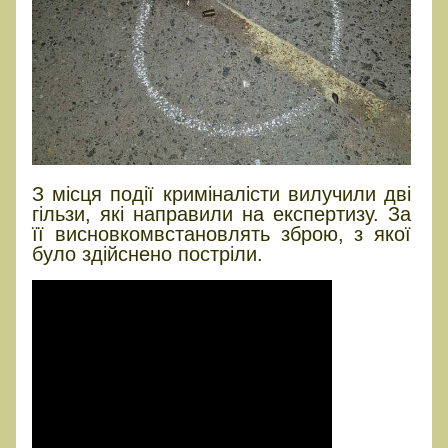
З місця події криміналісти вилучили дві
гільзи, які направили на експертизу. За
її висновкомвстановлять зброю, з якої
було здійснено постріли.