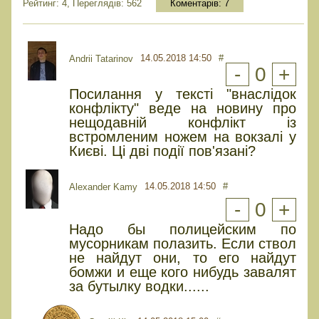
Рейтинг: 4, Переглядів: 562
Коментарів:
7
14.05.2018 14:50
#
Andrii Tatarinov
-
0
+
Посилання у тексті "внаслідок
конфлікту" веде на новину про
нещодавній конфлікт із
встромленим ножем на вокзалі у
Києві. Ці дві події пов'язані?
14.05.2018 14:50
#
Alexander Kamy
-
0
+
Надо бы полицейским по
мусорникам полазить. Если ствол
не найдут они, то его найдут
бомжи и еще кого нибудь завалят
за бутылку водки......