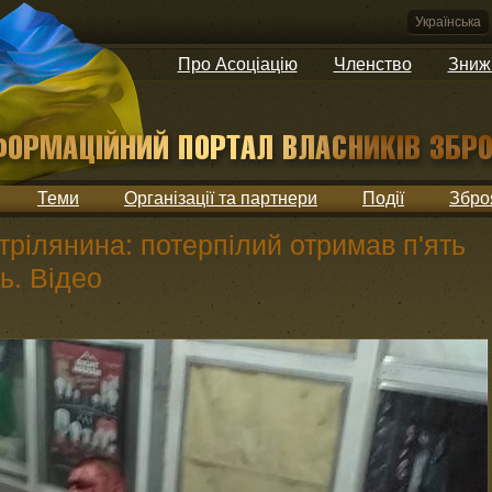
Українська
Про Асоціацію
Членство
Зниж
Теми
Організації та партнери
Події
Збро
трілянина: потерпілий отримав п'ять
ь. Відео