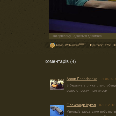
Потерпілому надається допомога
11498,2
Автор:
Web admin
Переглядів: 1258
,
К
Коментарів (4)
Anton Feshchenko
07.06.201
В Украине это уже стало обыд
целое с преступным миром
Олександр Кукол
07.06.2018
Миколаїв зараз дуже небезпечни