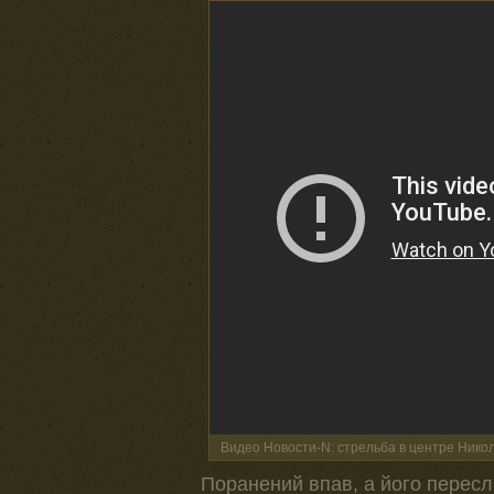
Видео Новости-N: стрельба в центре Нико
Поранений впав, а його переслі