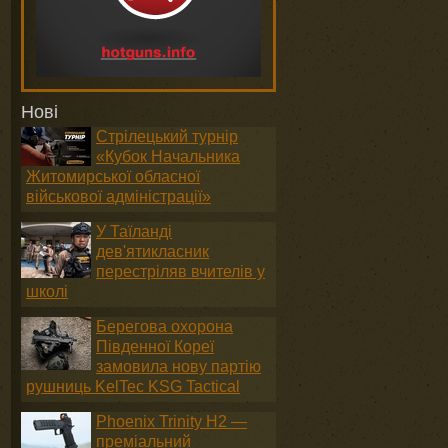
Нові
Стрілецький турнір
«Кубок Начальника
Житомирської обласної
військової адміністрації»
У Таїланді
дев'ятикласник
перестріляв вчителів у
школі
Берегова охорона
Південної Кореї
замовила нову партію
рушниць KelTec KSG Tactical
Phoenix Trinity H2 —
преміальний