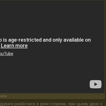
лаева
дувачі розбіглися в різні сторони, при цьому двоє з