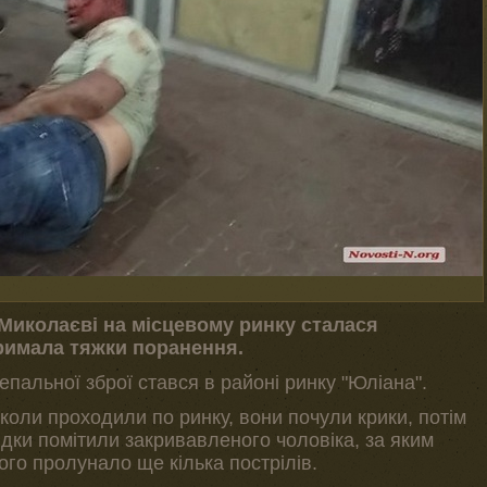
у Миколаєві на місцевому ринку сталася
римала тяжки поранення.
епальної зброї стався в районі ринку "Юліана".
коли проходили по ринку, вони почули крики, потім
відки помітили закривавленого чоловіка, за яким
ого пролунало ще кілька пострілів.