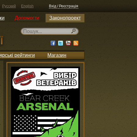
Русский
English
Вхід / Реєстрація
ки
Допомогти
Законопроект
ярські рейтинги
Магазин