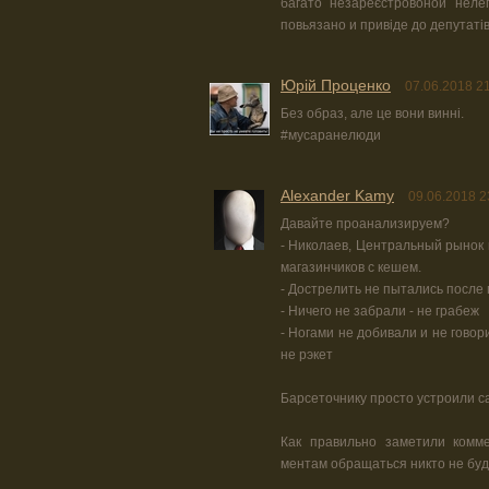
багато незареєстровоной нелег
повьязано и привіде до депутатів,
Юрiй Проценко
07.06.2018 2
Без образ, але це вони винні.
#мусаранелюди
Alexander Kamy
09.06.2018 2
Давайте проанализируем?
- Николаев, Центральный рынок
магазинчиков с кешем.
- Дострелить не пытались после 
- Ничего не забрали - не грабеж
- Ногами не добивали и не говор
не рэкет
Барсеточнику просто устроили сам
Как правильно заметили комме
ментам обращаться никто не буд