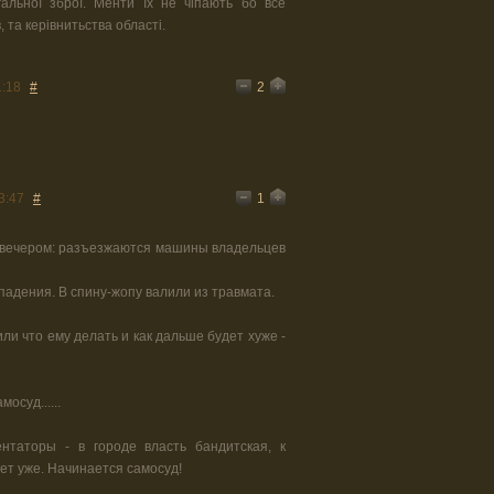
альної зброї. Менти їх не чіпають бо все
 та керівнитьства області.
2
1:18
#
1
3:47
#
 вечером: разъезжаются машины владельцев
падения. В спину-жопу валили из травмата.
или что ему делать и как дальше будет хуже -
осуд......
нтаторы - в городе власть бандитская, к
ет уже. Начинается самосуд!