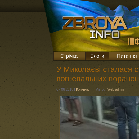
Стрічка
Блоґи
Питання
У Миколаєві сталася с
вогнепальних поранен
07.06.2018
|
Кримінал
|
Автор:
Web admin