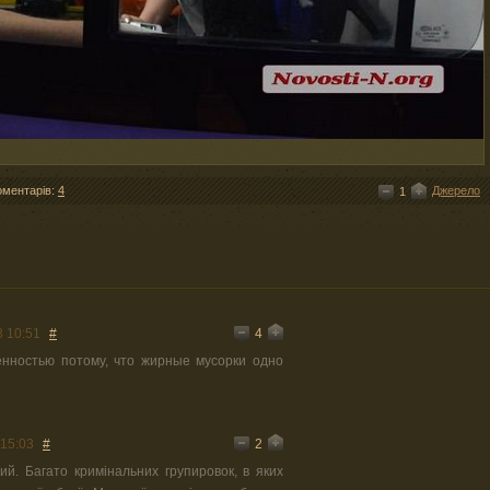
оментарів:
4
Джерело
1
4
8 10:51
#
енностью потому, что жирные мусорки одно
2
 15:03
#
й. Багато кримінальних групировок, в яких