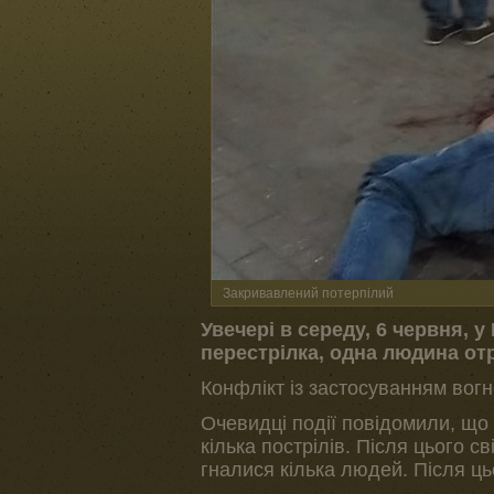
Закривавлений потерпілий
Увечері в середу, 6 червня, 
перестрілка, одна людина от
Конфлікт із застосуванням вогн
Очевидці події повідомили, що 
кілька пострілів. Після цього с
гналися кілька людей. Після ць