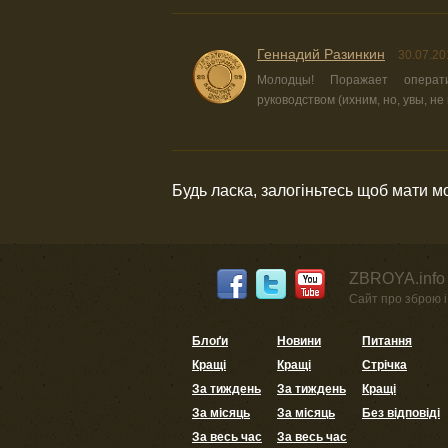
Геннадий Разинкин
30.07.20
Молодцы! Поражает операт
руководством (ихним, но, увы, не 
Будь ласка, залогіньтесь щоб мати 
ZBROYA.info 
Сайт про зброю і 
Блоґи
Новини
Питання
Кращі
Кращі
Стрічка
За тиждень
За тиждень
Кращі
За місяць
За місяць
Без відповіді
За весь час
За весь час