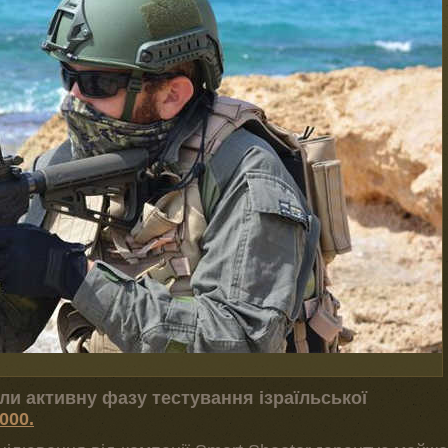
ли активну фазу тестування ізраїльської
000.