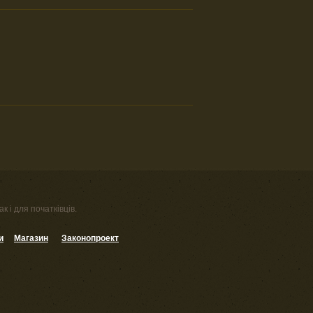
к і для початківців.
и
Магазин
Законопроект