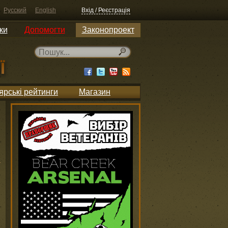
Русский
English
Вхід / Реєстрація
ки
Допомогти
Законопроект
ярські рейтинги
Магазин
и