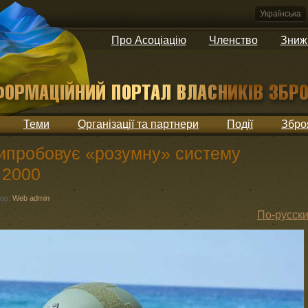
Українська
Про Асоціацію
Членство
Зниж
Теми
Організації та партнери
Події
Збро
випробовує «розумну» систему
 2000
ор:
Web admin
По-русск