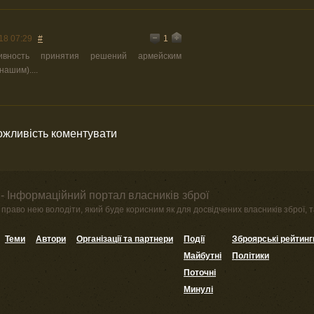
1
18 07:29
#
ивность принятия решений армейским
нашим)....
можливість коментувати
- Інформаційний портал власників зброї
право нею володіти, який буде корисним як для досвідчених власників зброї, та
Теми
Автори
Організації та партнери
Події
Зброярські рейтинг
Майбутні
Політики
Поточні
Минулі