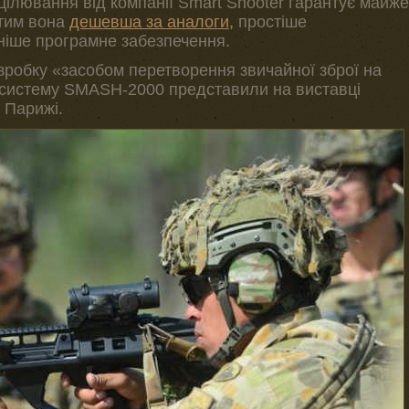
ілювання від компанії Smart Shooter гарантує майже
 тим вона
дешевша за аналоги,
простіше
ніше програмне забезпечення.
робку «засобом перетворення звичайної зброї на
е систему SMASH-2000 представили на виставці
в Парижі.