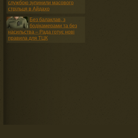
службою зупинили масового
стрільця в Айдахо
Без балаклав, з
бодікамерами та без
насильства – Рада готує нові
правила для ТЦК