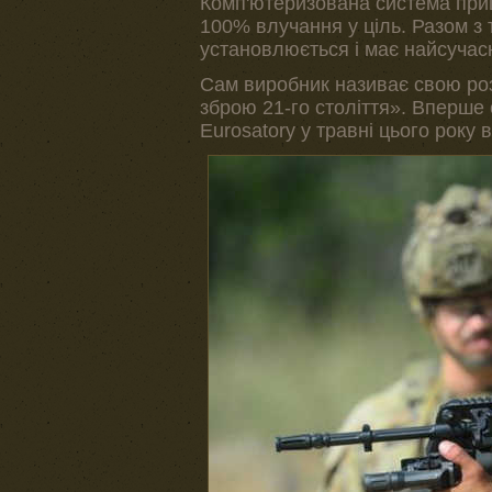
Комп'ютеризована система приц
100% влучання у ціль. Разом з
установлюється і має найсучас
Сам виробник називає свою роз
зброю 21-го століття». Вперш
Eurosatory у травні цього року 