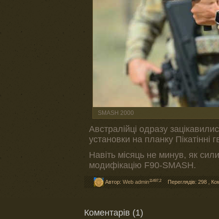
SMASH 2000
Австралійці одразу зацікавили
установки на планку Пікатінні г
Навіть місяць не минув, як си
модифікацію F90-SMASH.
11497,2
Автор:
Web admin
Переглядів: 298
,
Ко
Коментарів (1)