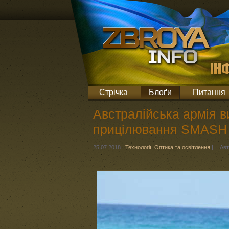
Стрічка
Блоґи
Питання
Австралійська армія 
прицілювання SMASH
25.07.2018
|
Технології
,
Оптика та освітлення
|
Авт