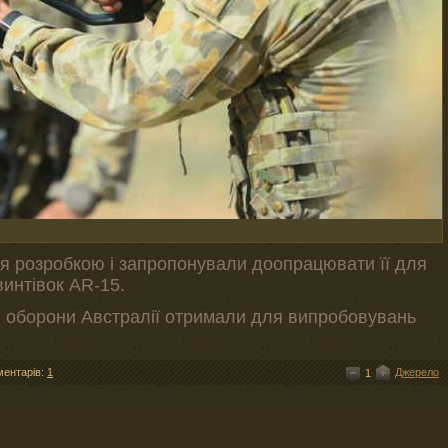
ся розробкою і запропонували доопрацювати її для
винтівок AR-15.
ли оборони Австралії отримали для випробовувань
ментарів:
1
Джерело
1