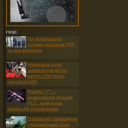
Нові
На Чернігівщині
чоловік продавав РПГ
та два автомати
Німеччина готує
замовлення другої
партії з 250 тисяч
гвинтівок G95
Pistollo 77° —
незвичайний чеський
PCC, який кидає
виклик AR-платформам
Озброєний громадянин
і поліцейський поза