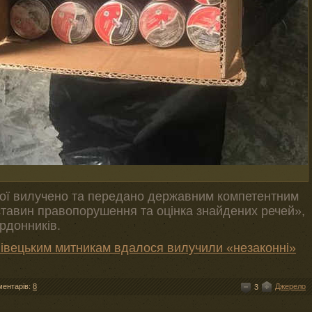
ої вилучено та передано державним компетентним
ставин правопорушення та оцінка знайдених речей»,
рдонників.
івецьким митникам вдалося вилучили «незаконні»
ментарів:
8
Джерело
3