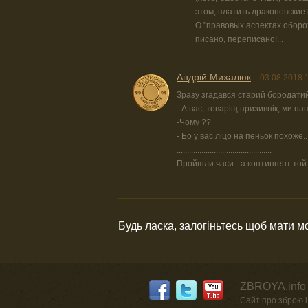
этом, платить драконовские 
О "правовых аспектах оборот
писано, переписано!...
Андрій Михалюк
03.08.2018 
Зразу згадався старий бородатий
- А вас, товаріщ призивнік, ми н
-Чому ??
- Бо у вас ліцо на пеньок похоже.
..............................................
Пройшли часи - а контингент той 
Будь ласка, залогіньтесь щоб мати 
ZBROYA.info 
Сайт про зброю і 