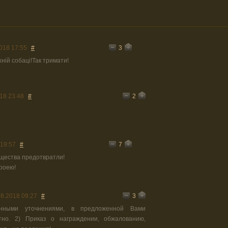
3
018 17:55
#
ній собаці!Так тримати!
2
18 23:48
#
7
 19:57
#
бщества предотвратли!
роею!
3
08.2018 09:27
#
нными уточнениями, в предложенной Вами
тно. 2) Приказ о награждении, обжалованию,