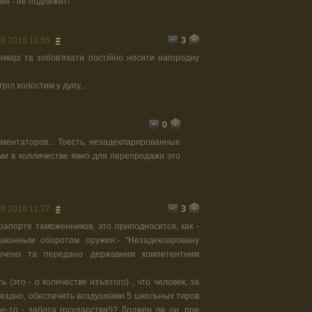
ия - не подлежит!
3
08.2018 11:55
#
марі та зобов'язати постійно носити нагородну
ріл холостим у дупу...
0
ментаторов... Тоесть, незадекларированные
ми в колличестве явно для перепродажи это
3
08.2018 11:37
#
рапорте таможенников, это приподносится, как -
аконным оборотом оружия:- "Незадекларовану
учено та передано державним компетентним
 (это - о количестве изъятого) , что человек, за
змездно, обеспечить воздушками 5 школьных тиров
е-то - забота государства!)? Должен ли он, при