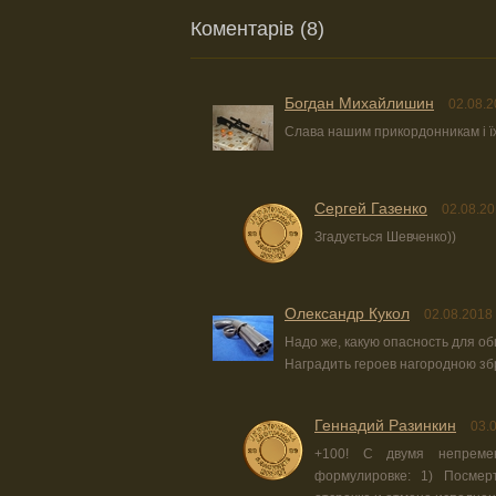
Коментарів (8)
Богдан Михайлишин
02.08.2
Слава нашим прикордонникам і їх
Сергей Газенко
02.08.20
Згадується Шевченко))
Олександр Кукол
02.08.2018
Надо же, какую опасность для о
Наградить героев нагородною зб
Геннадий Разинкин
03.
+100! С двумя непреме
формулировке: 1) Посмер