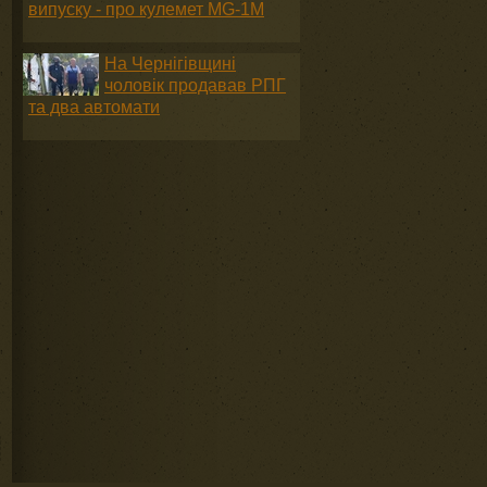
випуску - про кулемет MG-1М
На Чернігівщині
чоловік продавав РПГ
та два автомати