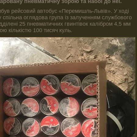
аровану пневматичну зброю та набої до неї.
ибув рейсовий автобус «Перемишль-Львів». У ході
у спільна оглядова група із залученням службового
дділені 25 пневматичних гвинтівок калібром 4,5 мм
ою кількістю 100 тисяч куль.