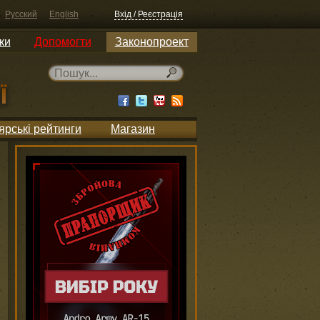
Русский
English
Вхід / Реєстрація
ки
Допомогти
Законопроект
ярські рейтинги
Магазин