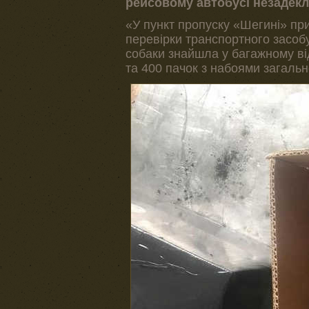
рейсовому автобусі незадекл
«У пункт пропуску «Шегині» пр
перевірки транспортного засоб
собаки знайшла у багажному ві
та 400 пачок з набоями загальн