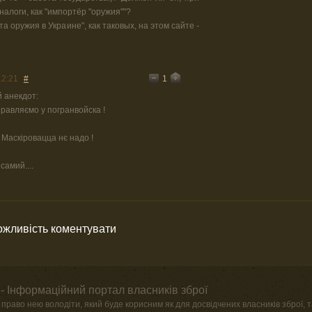
налоги, как "импортёр "оружия""?
а оружия в Украине", как таковых, на этом сайте -
1
12:21
#
 анекдот:
аправляємо у погранвойска !
. Маскіровацца нє надо !
самий....
можливість коментувати
- Інформаційний портал власників зброї
право нею володіти, який буде корисним як для досвідчених власників зброї, та