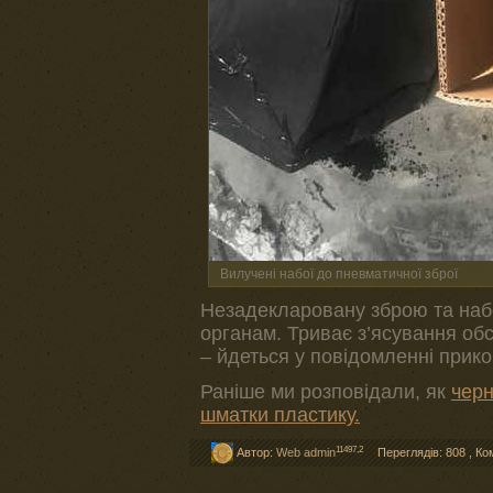
Вилучені набої до пневматичної зброї
Незадекларовану зброю та наб
органам. Триває з’ясування об
– йдеться у повідомленні прико
Раніше ми розповідали, як
черн
шматки пластику.
11497,2
Автор:
Web admin
Переглядів: 808
,
Ко