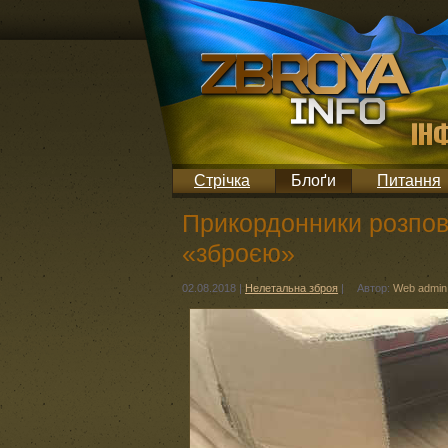
Стрічка
Блоґи
Питання
Прикордонники розпов
«зброєю»
02.08.2018
|
Нелетальна зброя
|
Автор:
Web admin