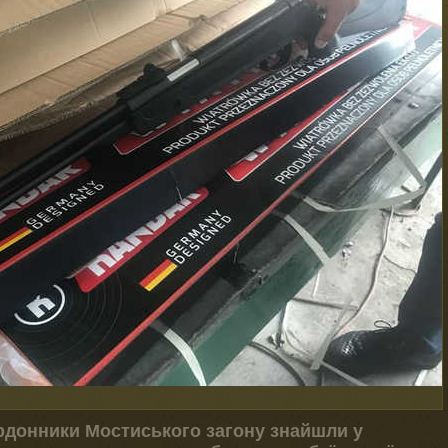
рдонники Мостиського загону знайшли у