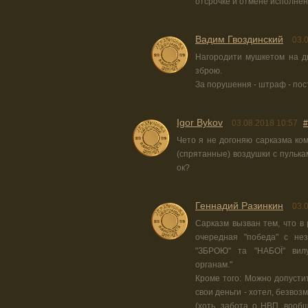
отсрочке и отмене исполнен
Вадим Гвоздинский
03.
Нагородити мушкетом на ди
зброю.
За порушення - штраф - пост
Igor Bykov
03.08.2018 10:57
#
Чето я не догоняю сарказма ком
(спрятанные) воздушки с пулька
ок?
Геннадий Разинкин
03.
Сарказм вызван тем, что в 
очередная "победа" с нез
"ЗБРОЮ" та "НАБОЇ" вил
органам."
Кроме того: Можно допустить
свои деньги - хотел, безво
(хоть, забота о НВП, вообщ