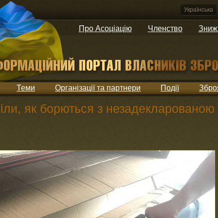
Українська
Про Асоціацію
Членство
Зниж
Теми
Організації та партнери
Події
Збро
іли, як борються з незадекларованою