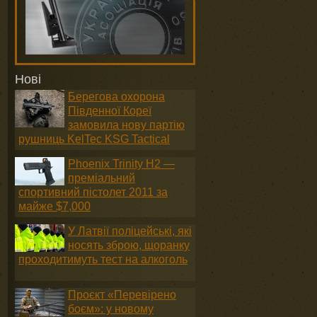
Нові
Берегова охорона
Південної Кореї
замовила нову партію
рушниць KelTec KSG Tactical
Phoenix Trinity H2 —
преміальний
спортивний пістолет 2011 за
майже $7,000
У Латвії поліцейські, які
носять зброю, щоранку
проходитимуть тест на алкоголь
Проєкт «Перевірено
боєм»: у новому