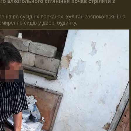
ого алкогольного сп’яніння почав стріляти з
нів по сусідніх парканах, хуліган заспокоївся, і на
миренно сидів у дворі будинку.