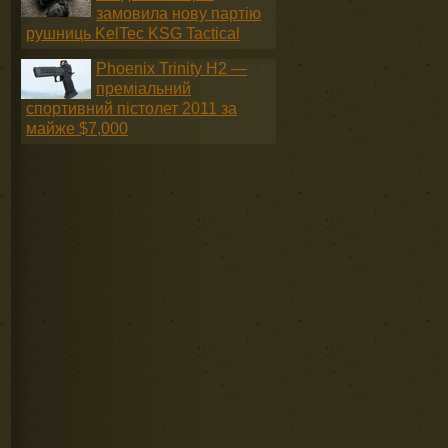
замовила нову партію
рушниць KelTec KSG Tactical
Phoenix Trinity H2 —
преміальний
спортивний пістолет 2011 за
майже $7,000