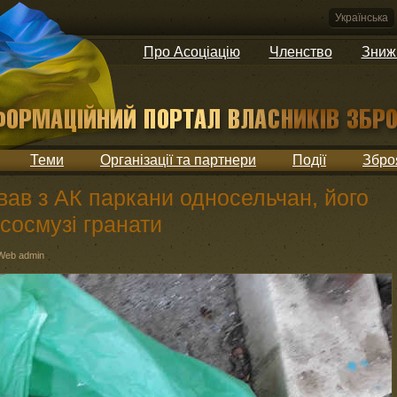
Українська
Про Асоціацію
Членство
Зниж
Теми
Організації та партнери
Події
Збро
вав з АК паркани односельчан, його
сосмузі гранати
Web admin