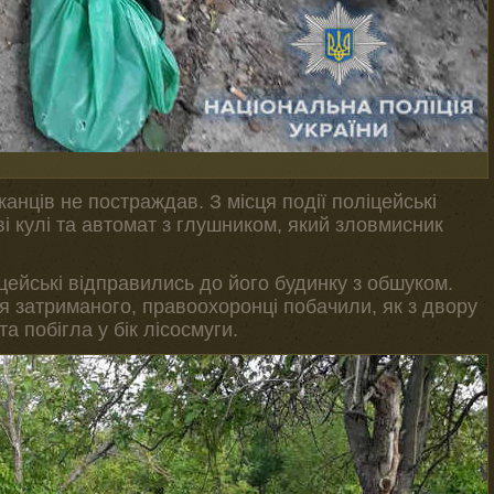
канців не постраждав. З місця події поліцейські
ві кулі та автомат з глушником, який зловмисник
ейські відправились до його будинку з обшуком.
 затриманого, правоохоронці побачили, як з двору
а побігла у бік лісосмуги.