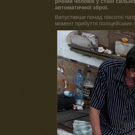
річний чоловік у стані сильн
автоматичної зброї.
Випустивши понад півсотні патро
момент прибуття поліцейських с