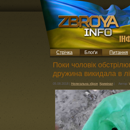
Стрічка
Блоґи
Питання
Поки чоловік обстрілю
дружина викидала в лі
05.08.2018
|
Нелегальна зброя
,
Кримінал
|
Автор: