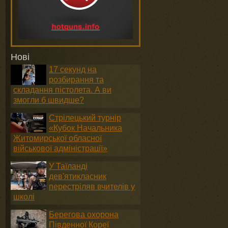
Нові
17 секунд на
розбирання та
складання пістолета. А ви
змогли б швидше?
Стрілецький турнір
«Кубок Начальника
Житомирської обласної
військової адміністрації»
У Таїланді
дев'ятикласник
перестріляв вчителів у
школі
Берегова охорона
Південної Кореї