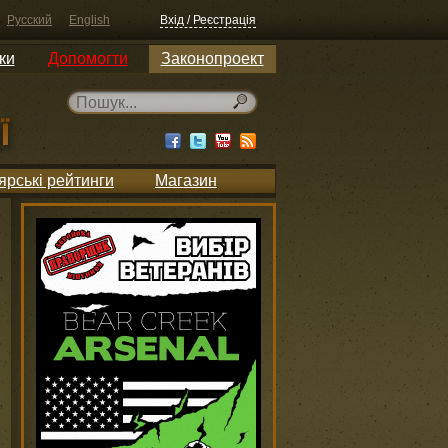
Русский
English
Вхід / Реєстрація
ки
Допомогти
Законопроект
ярські рейтинги
Магазин