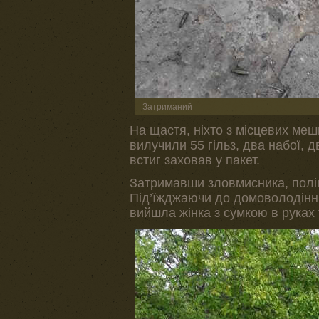
Затриманий
На щастя, ніхто з місцевих меш
вилучили 55 гільз, два набої, д
встиг заховав у пакет.
Затримавши зловмисника, поліц
Під’їжджаючи до домоволодіння
вийшла жінка з сумкою в руках т