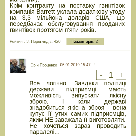
Крім контракту на поставку гвинтівок
компанія Barrett уклала додаткову угоду
на 3,3 мільйона доларів США, що
передбачає обслуговування проданих
гвинтівок протягом п'яти років.
Рейтинг: 3, Переглядів: 420
Коментарів:
2
06.01.2019 15:47
#
Юрiй Проценко
-
1
+
Все логічно. Завдяки політиці
держави підприємці мають
можливість випускати якісну
зброю. І коли державі
знадобиться якісна зброя - вона
купує її утих самих підприємців,
яким НЕ заважала її виготовляти.
Не хочеться зараз проводить
паралелі...