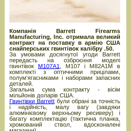
Компанія Barrett Firearms
Manufacturing, Inc. отримала великий
контракт на поставку в армію США
снайперських гвинтівок калібру .50.
За умовами досягнутої угоди Barrett
передасть на озброєння моделі
гвинтівок
M107A1
, M107 і M82A1M в
комплекті з оптичними прицілами,
полум'ягасниками і наборами запасних
деталей.
Загальна сума контракту - вісім
мільйонів доларів США.
Гвинтівки Barrett
були обрані за точність
і надійність, малу вагу (завдяки
алюмінієвому верхньому ресиверу) і
багату комплектацію (тактична планка,
хромований ствол, вдосконалені
магазини).