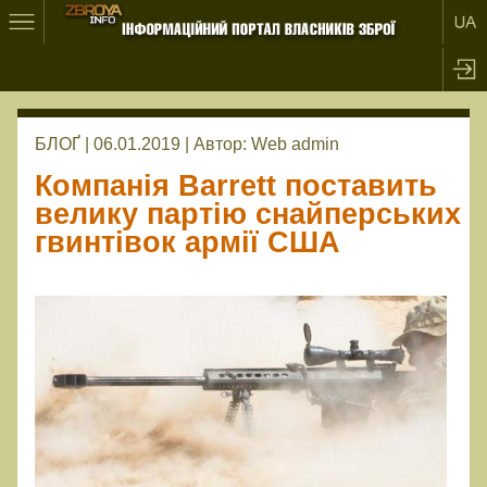
БЛОҐ | 06.01.2019 |
Автор:
Web admin
Компанія Barrett поставить
велику партію снайперських
гвинтівок армії США