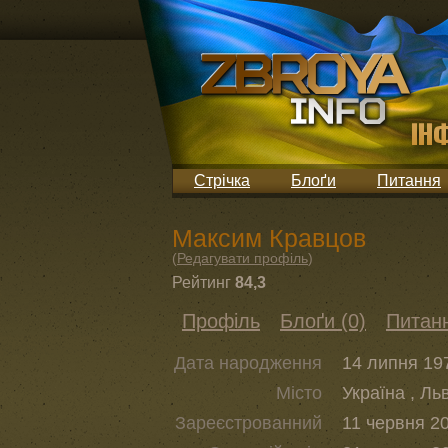
Стрічка
Блоґи
Питання
Максим Кравцов
(
Редагувати профіль
)
Рейтинг
84,3
Профіль
Блоґи (0)
Питанн
Дата народження
14 липня 197
Місто
Україна , Ль
Зареєстрованний
11 червня 20