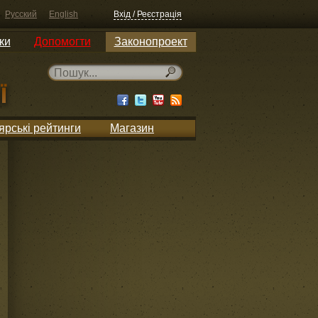
Русский
English
Вхід / Реєстрація
ки
Допомогти
Законопроект
ярські рейтинги
Магазин