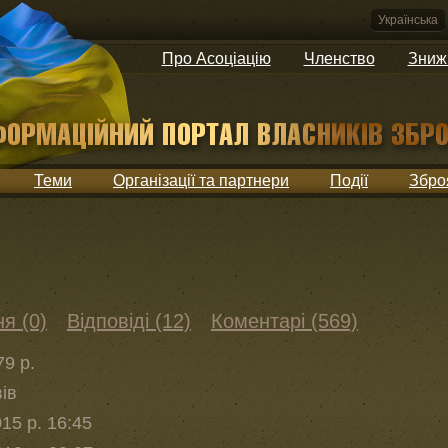
Українська
Про Асоціацію
Членство
Зниж
Теми
Організації та партнери
Події
Збро
я (0)
Відповіді (12)
Коментарі (569)
9 р.
вів
15 р. 16:45