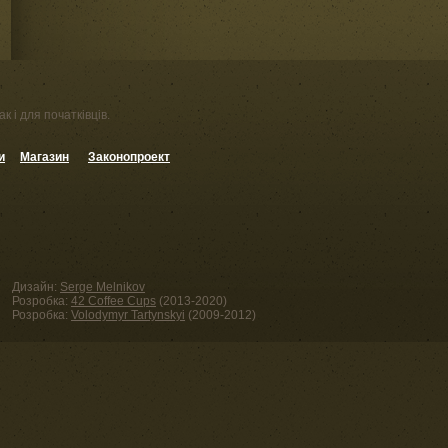
к і для початківців.
и
Магазин
Законопроект
Дизайн:
Serge Melnikov
Розробка:
42 Coffee Cups
(2013-2020)
Розробка:
Volodymyr Tartynskyi
(2009-2012)