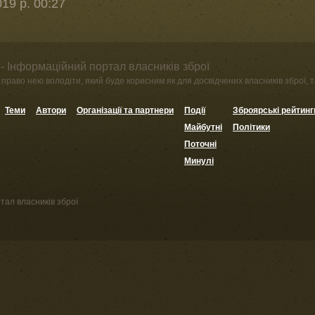
19 р. 00:27
- Інформаційний портал власників зброї
право нею володіти, який буде корисним як для досвідчених власників зброї, та
Теми
Автори
Організації та партнери
Події
Зброярські рейтинг
Майбутні
Політики
Поточні
Минулі
тал власників зброї