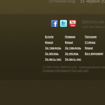
Останній вхід
21 червня 20
ZBROYA.info 
Сайт про зброю і 
Блоґи
Новини
Питання
Кращі
Кращі
Стрічка
За тиждень
За тиждень
Кращі
За місяць
За місяць
Без відповіді
За весь час
За весь час
© 2009-2020 ZBROYA.info - Інформаційний пор
Правова інформація
Про цей сайт