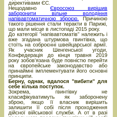
директивами ЄС.
Нещодавно
Євросоюз вирішив
заборонити вільне володіння
напівавтоматичною зброєю.
Причиною
такого рішення стали теракти в Парижі,
що мали місце в листопаді 2015 року.
До категорії "напівавтоматів" належить і
вже згадана штурмова гвинтівка, що
стоїть на озброєнні швейцарської армії.
Як учасник Шенгенської угоди,
Конфедерація до кінця травня 2019
року зобов'язана буде повністю перейти
на європейське законодавство або
принаймні імплементувати його основні
принципи.
Берну, однак, вдалося "вибити" для
себе кілька поступок.
Зокрема, гвинтівку не
класифікуватимуть як заборонену
зброю, якщо її власник вирішить
залишити її собі після проходження
дійсної військової служби. А от в разі