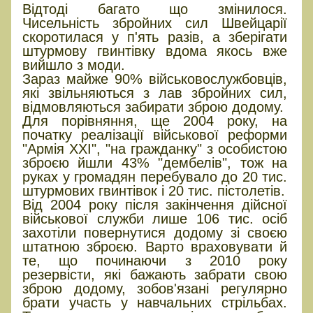
Відтоді багато що змінилося.
Чисельність збройних сил Швейцарії
скоротилася у п'ять разів, а зберігати
штурмову гвинтівку вдома якось вже
вийшло з моди.
Зараз майже 90% військовослужбовців,
які звільняються з лав збройних сил,
відмовляються забирати зброю додому.
Для порівняння, ще 2004 року, на
початку реалізації військової реформи
"Армія XXI", "на гражданку" з особистою
зброєю йшли 43% "дембелів", тож на
руках у громадян перебувало до 20 тис.
штурмових гвинтівок і 20 тис. пістолетів.
Від 2004 року після закінчення дійсної
військової служби лише 106 тис. осіб
захотіли повернутися додому зі своєю
штатною зброєю. Варто враховувати й
те, що починаючи з 2010 року
резервісти, які бажають забрати свою
зброю додому, зобов'язані регулярно
брати участь у навчальних стрільбах.