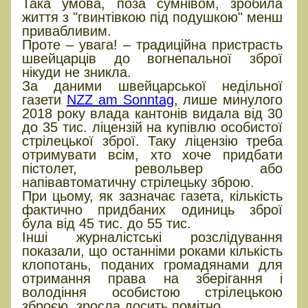
Така умова, поза сумнівом, зробила
життя з "гвинтівкою під подушкою" менш
привабливим.
Проте – увага! – традиційна пристрасть
швейцарців до вогнепальної зброї
нікуди не зникла.
За даними швейцарської недільної
газети
NZZ am Sonntag
, лише минулого
2018 року влада кантонів видала від 30
до 35 тис. ліцензій на купівлю особистої
стрілецької зброї. Таку ліцензію треба
отримувати всім, хто хоче придбати
пістолет, револьвер або
напівавтоматичну стрілецьку зброю.
При цьому, як зазначає газета, кількість
фактично придбаних одиниць зброї
була від 45 тис. до 55 тис.
Інші журналістські розслідування
показали, що останніми роками кількість
клопотань, поданих громадянами для
отримання права на зберігання і
володіння особистою стрілецькою
зброєю, зросла досить помітно.