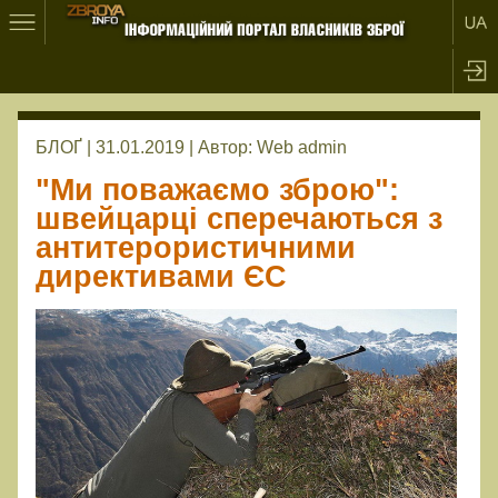
БЛОҐ | 31.01.2019 |
Автор:
Web admin
"Ми поважаємо зброю":
швейцарці сперечаються з
антитерористичними
директивами ЄС