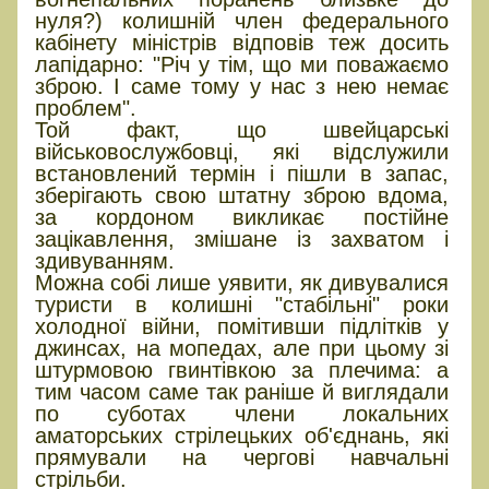
нуля?) колишній член федерального
кабінету міністрів відповів теж досить
лапідарно: "Річ у тім, що ми поважаємо
зброю. І саме тому у нас з нею немає
проблем".
Той факт, що швейцарські
військовослужбовці, які відслужили
встановлений термін і пішли в запас,
зберігають свою штатну зброю вдома,
за кордоном викликає постійне
зацікавлення, змішане із захватом і
здивуванням.
Можна собі лише уявити, як дивувалися
туристи в колишні "стабільні" роки
холодної війни, помітивши підлітків у
джинсах, на мопедах, але при цьому зі
штурмовою гвинтівкою за плечима: а
тим часом саме так раніше й виглядали
по суботах члени локальних
аматорських стрілецьких об'єднань, які
прямували на чергові навчальні
стрільби.