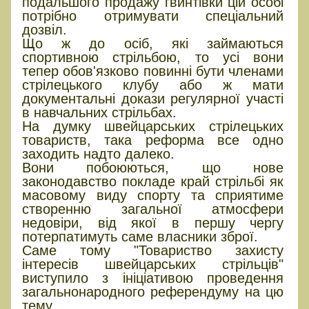
подальшого продажу гвинтівки цій особі
потрібно отримувати спеціальний
дозвіл.
Що ж до осіб, які займаються
спортивною стрільбою, то усі вони
тепер обов'язково повинні бути членами
стрілецького клубу або ж мати
документальні докази регулярної участі
в навчальних стрільбах.
На думку швейцарських стрілецьких
товариств, така реформа все одно
заходить надто далеко.
Вони побоюються, що нове
законодавство покладе край стрільбі як
масовому виду спорту та сприятиме
створенню загальної атмосфери
недовіри, від якої в першу чергу
потерпатимуть саме власники зброї.
Саме тому "Товариство захисту
інтересів швейцарських стрільців"
виступило з ініціативою проведення
загальнонародного референдуму на цю
тему.