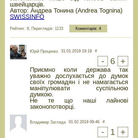
швейцарців.
Автор: Андреа Тонина (Andrea Tognina)
SWISSINFO
Рейтинг: 8, Переглядів: 1133
Коментарів:
4
31.01.2019 19:19
#
Юрiй Проценко
-
6
+
Приємно коли держава так
уважно дослухається до думок
своїх громадян і не намагається
маніпулювати суспільною
думкою.
Не те що наші лайнові
законопотворці.
01.02.2019 09:46
#
Владимир Загляда
-
1
+