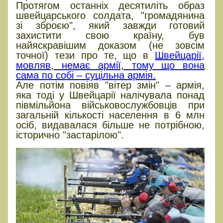
Протягом останніх десятиліть образ
швейцарського солдата, "громадянина
зі зброєю", який завжди готовий
захистити свою країну, був
найяскравішим доказом (не зовсім
точної) тези про те, що в
Швейцарії,
мовляв, немає армії, тому що вона
сама по собі – суцільна армія.
Але потім повіяв "вітер змін" – армія,
яка тоді у Швейцарії налічувала понад
півмільйона військовослужбовців при
загальній кількості населення в 6 млн
осіб, видавалася більше не потрібною,
історично "застарілою".