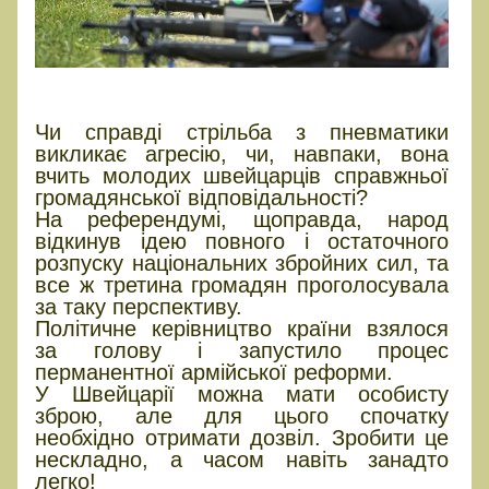
Демілітаризація Швейцарії
Чи справді стрільба з пневматики
викликає агресію, чи, навпаки, вона
вчить молодих швейцарців справжньої
громадянської відповідальності?
На референдумі, щоправда, народ
відкинув ідею повного і остаточного
розпуску національних збройних сил, та
все ж третина громадян проголосувала
за таку перспективу.
Політичне керівництво країни взялося
за голову і запустило процес
перманентної армійської реформи.
У Швейцарії можна мати особисту
зброю, але для цього спочатку
необхідно отримати дозвіл. Зробити це
нескладно, а часом навіть занадто
легко!