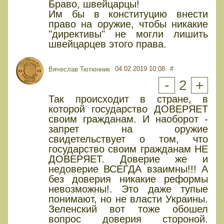
Браво, швейцарцы!
Им бы в конституцию внести
право на оружие, чтобы никакие
"директивы" не могли лишить
швейцарцев этого права.
04.02.2019 10:08
#
Вячеслав Тютюнник
-
2
+
Так происходит в стране, в
которой государство ДОВЕРЯЕТ
своим гражданам. И наоборот -
запрет на оружие
свидетельствует о том, что
государство своим гражданам НЕ
ДОВЕРЯЕТ. Доверие же и
недоверие ВСЕГДА взаимны!!! А
без доверия никакие реформы
невозможны!. Это даже тупые
понимают, но не власти Украины.
Зеленский вот тоже обошел
вопрос доверия стороной.