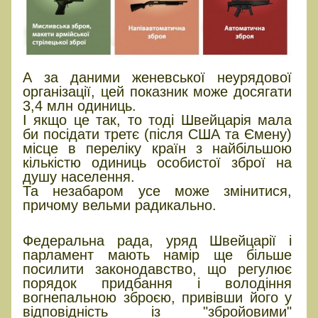
А за даними женевської неурядової
організації, цей показник може досягати
3,4 млн одиниць.
І якщо це так, то тоді Швейцарія мала
би посідати третє (після США та Ємену)
місце в переліку країн з найбільшою
кількістю одиниць особистої зброї на
душу населення.
Та незабаром усе може змінитися,
причому вельми радикально.
Стрілецький референдум
Федеральна рада, уряд Швейцарії і
парламент мають намір ще більше
посилити законодавство, що регулює
порядок придбання і володіння
вогнепальною зброєю, привівши його у
відповідність із "збройовими"