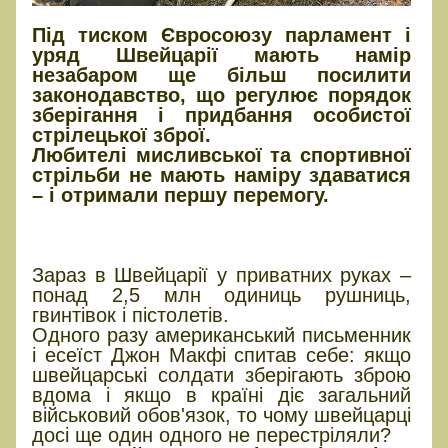
Під тиском Євросоюзу парламент і
уряд Швейцарії мають намір
незабаром ще більш посилити
законодавство, що регулює порядок
зберігання і придбання особистої
стрілецької зброї.
Любителі мисливської та спортивної
стрільби не мають наміру здаватися
– і отримали першу перемогу.
Чому швейцарці досі не
перестріляли один одного?
Зараз в Швейцарії у приватних руках –
понад 2,5 млн одиниць рушниць,
гвинтівок і пістолетів.
Одного разу американський письменник
і есеїст Джон Макфі спитав себе: якщо
швейцарські солдати зберігають зброю
вдома і якщо в країні діє загальний
військовий обов'язок, то чому швейцарці
досі ще один одного не перестріляли?