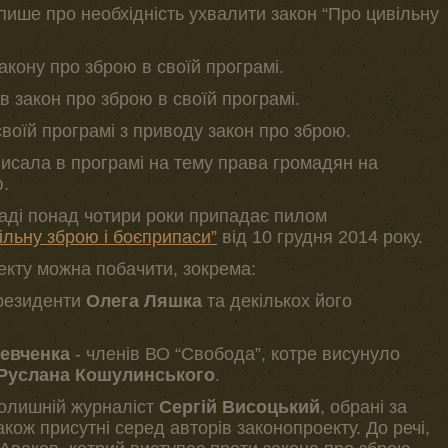
пише про необхідність ухвалити закон “Про цивільну
закону про зброю в своїй програмі.
в закон про зброю в своїй програмі.
воїй програмі з приводу закон про зброю.
писала в програмі на тему права громадян на
ю.
Раді понад чотири роки припадає пилом
льну зброю і боєприпаси”
від 10 грудня 2014 року.
екту можна побачити, зокрема:
президенти
Олега Ляшка
та декількох його
евченка
- членів ВО “Свобода”, котре висунуло
Руслана Кошулинського
.
олишній журналіст
Сергій Висоцький
, обрані за
кож присутні серед авторів законопроекту. До речі,