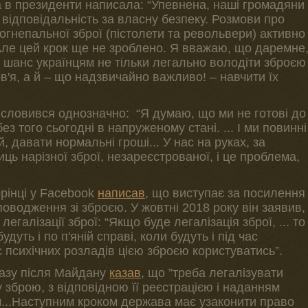
а в президенти написала: “Упевнена, наші громадяни
и відповідальність за власну безпеку. Розмови про
огнепальної зброї (пістолети та револьвери) активно
ле цей крок ще не зроблено. Я вважаю, що даремне
 шанс українцям не тільки легально володіти зброєю
ов'я, а й – що надзвичайно важливо! – навчити їх
исловився однозначно: “Я думаю, що ми не готові до
 без того сьогодні в напруженому стані. ... І ми повинні
 давати нормальні гроші... У нас на руках, за
ць нарізної зброї, незареєстрованої, і це проблема,
орінці у Facebook
написав
, що виступає за посилення
поводження зі зброєю. У жовтні 2018 року він заявив,
егалізації зброї: “Якщо буде легалізація зброї, ... то
удуть і по п'яній справі, коли будуть і під час
ас психічних розладів цією зброєю користуватись”.
азу після Майдану
казав
, що ”треба легалізувати
зброю, з відповідною її реєстрацією і наданням
...Наступним кроком держава має узаконити право