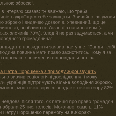
альною зброєю”.
у в інтерв'ю сказав: “Я вважаю, що треба
ливість українцям себе захищати. Звичайно, за умови
ю зброєю і видачею дозволів. Упевнений, що це
инності, особливо пов'язаної з насильством (а
таких злочинів 70%). Злодій не раз задумається, а чи
порядного громадянина”.
кандидат в президенти заявив наступне: "Бандит собі
людина повинна мати право захиститись. Тому я за
 і одночасне посилення відповідальності за
".
та Петра Порошенка з приводу зброї звучить
ьно вивчив соціологічні дослідження, і можу
1% українців підтримують вільне володіння зброєю.
умовно, моя точка зору співпадає з точкою зору 82%
 невдовзі після того, як петиція про право громадян
набрала 25 тис. голосів. Можливо, саме ці 11%
ти Петру Порошенко перемогу на виборах?