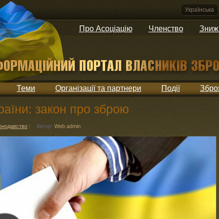
Українська
Про Асоціацію
Членство
Зниж
Теми
Організації та партнери
Події
Збро
аїни: закон про зброю
онодавство
|
Автор:
Web admin