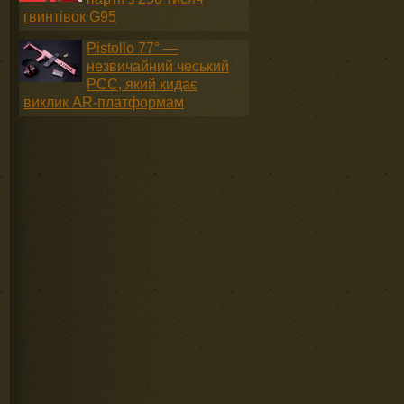
гвинтівок G95
Pistollo 77° —
незвичайний чеський
PCC, який кидає
виклик AR-платформам