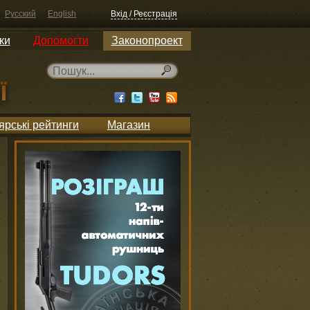
Русский
English
Вхід / Реєстрація
ки
Допомогти
Законопроект
ярські рейтинги
Магазин