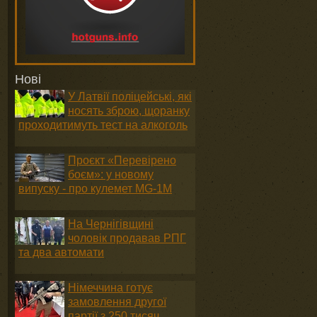
Нові
У Латвії поліцейські, які
носять зброю, щоранку
проходитимуть тест на алкоголь
Проєкт «Перевірено
боєм»: у новому
випуску - про кулемет MG-1М
На Чернігівщині
чоловік продавав РПГ
та два автомати
Німеччина готує
замовлення другої
партії з 250 тисяч