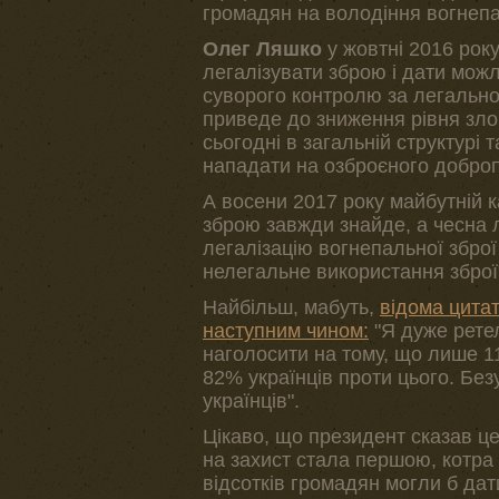
громадян на володіння вогнеп
Олег Ляшко
у жовтні 2016 рок
легалізувати зброю і дати мож
суворого контролю за легально
приведе до зниження рівня злоч
сьогодні в загальній структурі 
нападати на озброєного добро
А восени 2017 року майбутній 
зброю завжди знайде, а чесна 
легалізацію вогнепальної зброї
нелегальне використання зброї
Найбільш, мабуть,
відома цита
наступним чином:
"Я дуже ретел
наголосити на тому, що лише 1
82% українців проти цього. Без
українців".
Цікаво, що президент сказав це
на захист стала першою, котра 
відсотків громадян могли б да