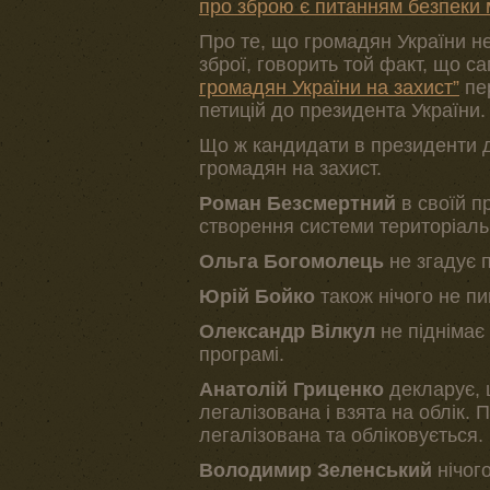
про зброю є питанням безпеки м
Про те, що громадян України н
зброї, говорить той факт, що с
громадян України на захист”
пер
петицій до президента України.
Що ж кандидати в президенти д
громадян на захист.
Роман Безсмертний
в своїй п
створення системи територіаль
Ольга Богомолець
не згадує 
Юрій Бойко
також нічого не пи
Олександр Вілкул
не піднімає 
програмі.
Анатолій Гриценко
декларує, 
легалізована і взята на облік. 
легалізована та обліковується.
Володимир Зеленський
нічог