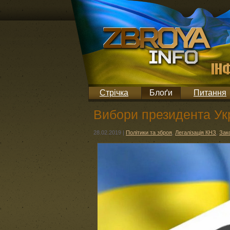
Стрічка
Блоґи
Питання
Вибори президента Укр
28.02.2019
|
Політики та зброя
,
Легалізація КНЗ
,
Зак