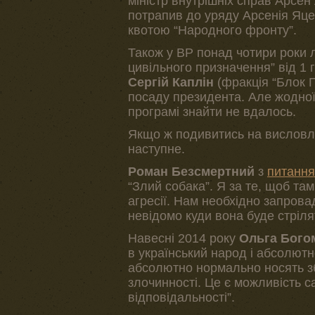
міністр внутрішніх справ Арсен
потрапив до уряду Арсенія Яц
квотою “Народного фронту”.
Також у ВР понад чотири роки
цивільного призначення” від 1 
Сергій Каплін
(фракція “Блок П
посаду президента. Але жодної
програмі знайти не вдалось.
Якщо ж подивитись на висловл
наступне.
Роман Безсмертний
з
питання
“Злий собака”. Я за те, щоб та
агресії. Нам необхідно запрова
невідомо куди вона буде стріля
Навесні 2014 року
Ольга Бог
в український народ і абсолютн
абсолютно нормально носять збр
злочинності. Це є можливість с
відповідальності”.