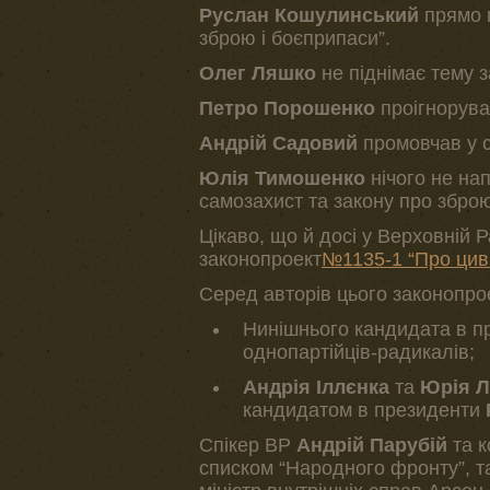
Руслан Кошулинський
прямо 
зброю і боєприпаси”.
Олег Ляшко
не піднімає тему 
Петро Порошенко
проігнорува
Андрій Садовий
промовчав у с
Юлія Тимошенко
нічого не на
самозахист та закону про збро
Цікаво, що й досі у Верховній 
законопроект
№1135-1 “Про циві
Серед авторів цього законопро
Нинішнього кандидата в 
однопартійців-радикалів;
Андрія Іллєнка
та
Юрія Л
кандидатом в президенти
Спікер ВР
Андрій Парубій
та к
списком “Народного фронту”, та