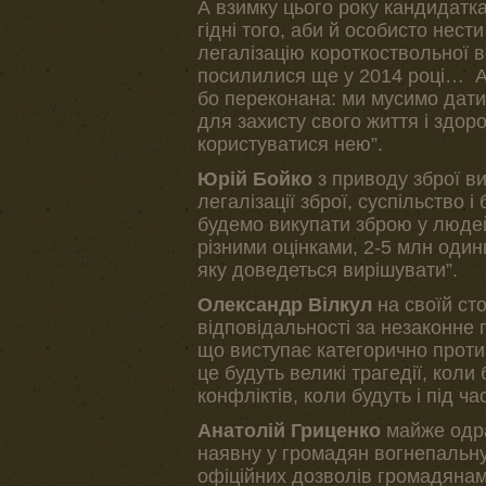
А взимку цього року кандидатк
гідні того, аби й особисто нест
легалізацію короткоствольної в
посилилися ще у 2014 році… А
бо переконана: ми мусимо дати
для захисту свого життя і здор
користуватися нею”.
Юрій Бойко
з приводу зброї в
легалізації зброї, суспільство і
будемо викупати зброю у людей,
різними оцінками, 2-5 млн одини
яку доведеться вирішувати”.
Олександр Вілкул
на своїй ст
відповідальності за незаконне 
що виступає категорично проти л
це будуть великі трагедії, коли б
конфліктів, коли будуть і під ч
Анатолій Гриценко
майже одр
наявну у громадян вогнепальну 
офіційних дозволів громадянам