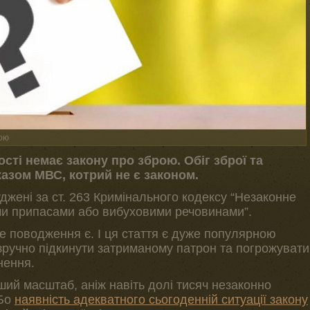
рою
ості немає закону про зброю. Обіг зброї та
азом МВС, котрий не є законом.
уджені за ст. 263 Кримінального кодексу “Незаконне
ми припасами або вибуховими речовинами”.
е поводження є. І ця стаття є дуже популярною
зручно підкинути затриманому патрон та погрожувати
нення.
ший масштаб, аніж навіть долі тисяч незаконно
 Бо
наявність адекватного сьогоденній ситуації закону