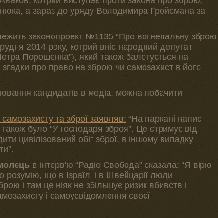
 Аваков, котрий виступає проти закона про зброю,
енюка, а зараз до уряду Володимира Гройсмана за
 лежить законопроект №1135 “Про вогнепальну зброю
грудня 2014 року, котрий вніс народний депутат
етра Порошенка”), який також балотується на
 згадки про право на зброю чи самозахист в його
ювання кандидатів в медіа, можна побачити
 самозахисту та зброї заявляв:
“На паркані напис
м також було “У господаря зброя”. Це стримує від
дити цивілізований обіг зброї, в іншому випадку
ти”.
омолець
в інтерв'ю “Радіо Свобода” сказала: “Я вірю
о розумію, що в Ізраїлі і в Швейцарії люди
ою і там це ніяк не збільшує ризик вбивств і
амозахисту і самоусвідомлення своєї