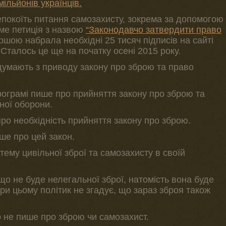
ільйонів українців.
епокоїть питання самозахисту, зокрема за допомогою
аме петиція з назвою
“Законодавчо затвердити право
шою набрала необхідні 25 тисяч підписів на сайті
 Сталось це ще на початку осені 2015 року.
умають з приводу закону про зброю та право
рограмі пише про прийняття закону про зброю та
ної оборони.
про необхідність прийняття закону про зброю.
ше про цей закон.
тему цивільної зброї та самозахисту в своїй
що не буде нелегальної зброї, натомість вона буде
При цьому політик не згадує, що зараз зброя також
о не пише про зброю чи самозахист.