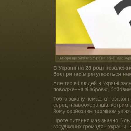
Вибори президента України: закон про зб
В Україні на 28 році незалежн
боєприпасів регулюється нак
Але тисячі людей в Україні зас
поводження зі зброєю, бойови
Тобто закону немає, а незаконн
серед правоохоронців, котрим 
йому серйозним терміном ув'яз
Проте питання має значно біль
засуджених громадян України.