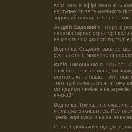
Крім того, в ефірі свого ж “5 к
наступне: “Навіть наявність пі
збройний напад, тебе не захист
Андрій Садовий
в інтерв'ю ро
парамілітарних структур і коли
не мають чим захистити, тоді є 
Водночас Садовий вважає, що 
суспільстві і, можливо провес
Юлія Тимошенко
в 2015 році 
спокійна, неагресивна, ми завж
ментально не наша, тобто нам ї
того щоб захищатися, а тому що
ми даримо любов а не агресію. 
важкий”.
Водночас Тимошенко сказала, щ
як людям захищатись. При цьо
треба вирішувати на загально
Отже, підбиваючи підсумки, ми