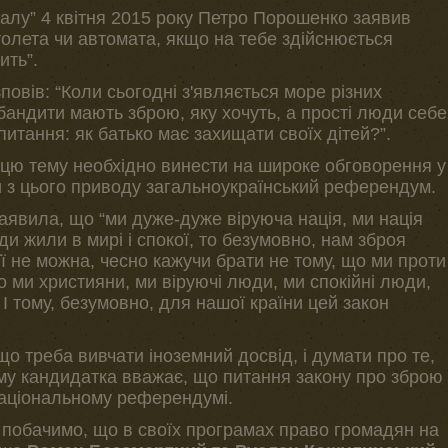
аналу” 4 квітня 2015 року Петро Порошенко заявив
столета чи автомата, якщо на тебе здійснюється
ить”.
зповів: “Коли сьогодні з'являється море різних
 бандити мають зброю, яку хочуть, а прості люди себе
питання: як батько має захищати своїх дітей?”.
цю тему необхідно винести на широке обговорення у
ти з цього приводу загальноукраїнський референдум.
заявила, що “ми дуже-дуже віруюча нація, ми нація
ди жили в мирі і спокої, то безумовно, нам зброя
ї не можна, чесно кажучи брати не тому, що ми проти
 ми християни, ми віруючі люди, ми спокійні люди,
І тому, безумовно, для нашої країни цей закон
о треба вивчати іноземний досвід, і думати про те,
му кандидатка вважає, що питання закону про зброю
національному референдумі.
 побачимо, що в своїх програмах право громадян на