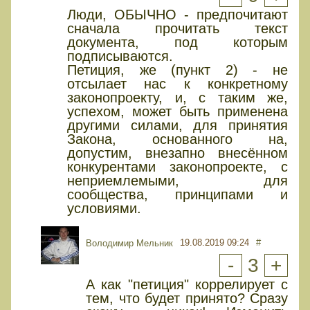
Люди, ОБЫЧНО - предпочитают
сначала прочитать текст
документа, под которым
подписываются.
Петиция, же (пункт 2) - не
отсылает нас к конкретному
законопроекту, и, с таким же,
успехом, может быть применена
другими силами, для принятия
Закона, основанного на,
допустим, внезапно внесённом
конкурентами законопроекте, с
неприемлемыми, для
сообщества, принципами и
условиями.
19.08.2019 09:24
#
Володимир Мельник
-
3
+
А как "петиция" коррелирует с
тем, что будет принято? Сразу