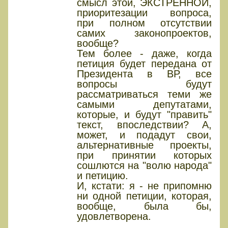
смысл этой, ЭКСТРЕННОЙ,
приоритезации вопроса,
при полном отсутствии
самих законопроектов,
вообще?
Тем более - даже, когда
петиция будет передана от
Президента в ВР, все
вопросы будут
рассматриваться теми же
самыми депутатами,
которые, и будут "править"
текст, впоследствии? А,
может, и подадут свои,
альтернативные проекты,
при принятии которых
сошлются на "волю народа"
и петицию.
И, кстати: я - не припомню
ни одной петиции, которая,
вообще, была бы,
удовлетворена.