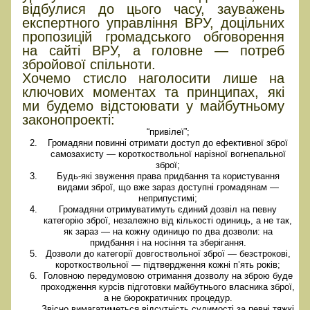
відбулися до цього часу, зауважень
експертного управління ВРУ, доцільних
пропозицій громадського обговорення
на сайті ВРУ, а головне — потреб
збройової спільноти.
Хочемо стисло наголосити лише на
ключових моментах та принципах, які
ми будемо відстоювати у майбутньому
законопроекті:
“привілеї”;
Громадяни повинні отримати доступ до ефективної зброї
самозахисту — короткоствольної нарізної вогнепальної
зброї;
Будь-які звуження права придбання та користування
видами зброї, що вже зараз доступні громадянам —
неприпустимі;
Громадяни отримуватимуть єдиний дозвіл на певну
категорію зброї, незалежно від кількості одиниць, а не так,
як зараз — на кожну одиницю по два дозволи: на
придбання і на носіння та зберігання.
Дозволи до категорії довгоствольної зброї — безстрокові,
короткоствольної — підтвердження кожні п’ять років;
Головною передумовою отримання дозволу на зброю буде
проходження курсів підготовки майбутнього власника зброї,
а не бюрократичних процедур.
Звісно вимагатиметься відсутність судимості за певні тяжкі