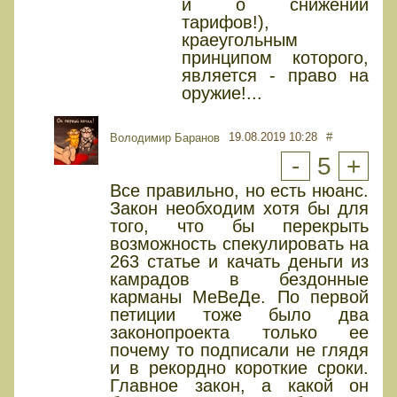
и о снижении
тарифов!),
краеугольным
принципом которого,
является - право на
оружие!...
19.08.2019 10:28
#
Володимир Баранов
-
5
+
Все правильно, но есть нюанс.
Закон необходим хотя бы для
того, что бы перекрыть
возможность спекулировать на
263 статье и качать деньги из
камрадов в бездонные
карманы МеВеДе. По первой
петиции тоже было два
законопроекта только ее
почему то подписали не глядя
и в рекордно короткие сроки.
Главное закон, а какой он