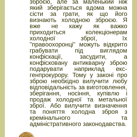
зброєю, але за маленький ніж
який зберігається вдома можна
сісти за грати, як що його
визнають холодною зброєю. Я
вже не кажу як важко
приходиться колекціонерам
холодної зброї, їх
"правоохоронці" можуть відкрито
грабувати під виглядом
конфіскації, засудити, а
конфісковану антикварну зброю
подарувати наприклад екс-
генпрокурору. Тому у законі про
зброю необхідно вилучити любу
відповідальність за виготовлення,
зберігання, носіння, купівлю і
продаж холодної та метальної
зброї. Або вилучити визначення
та поняття холодна зброя з
кремінального та
адміністративного законодавства.