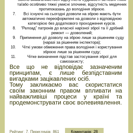
та/або особливо тяжкі умисні злочини, відсутність медичних
протипоказань до володіння зброєю.
Всі існуючі на сьогодні дозволи на зброю мають бути
автоматично переоформлені на дозволи з відповідною
категорією без додаткового проходження курсів.
“Релоад” патронів до власної нарізної зброї та її дрібний
ремонт — дозволений;
Припинення дії дозволу на зброю лише за рішенням суду
(наразі за рішенням інспектора);
Чіткі умови обмеження права володіння і користування
зброєю лише за рішенням суду;
Чітке визначення підстав застосування зброї для
самозахисту;
Все що не відповідає зазначеним
принципам, є лише безпідставним
вигадками зацікавлених осіб.
Тому закликаємо вас скористатися
своїм законним правом впливати на
найважливіші процеси у країні та
продемонструвати своє волевиявлення.
Долучайтеся до підписання
Петиції власників зброї!
Рейтинг: 7, Переглядів: 861
Коментарів:
28