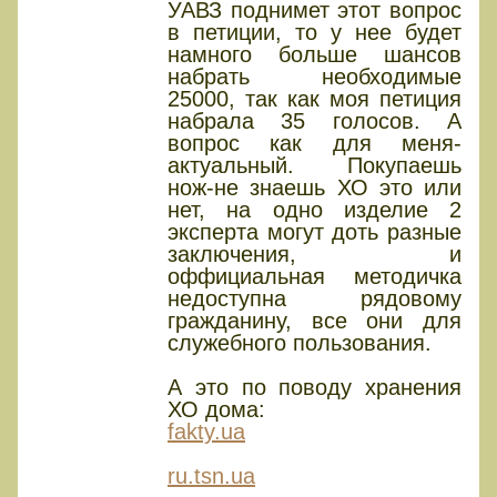
УАВЗ поднимет этот вопрос
в петиции, то у нее будет
намного больше шансов
набрать необходимые
25000, так как моя петиция
набрала 35 голосов. А
вопрос как для меня-
актуальный. Покупаешь
нож-не знаешь ХО это или
нет, на одно изделие 2
эксперта могут доть разные
заключения, и
оффициальная методичка
недоступна рядовому
гражданину, все они для
служебного пользования.
А это по поводу хранения
ХО дома:
fakty.ua
ru.tsn.ua