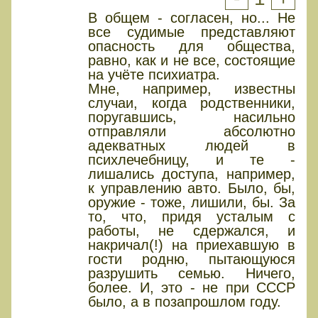
В общем - согласен, но... Не
все судимые представляют
опасность для общества,
равно, как и не все, состоящие
на учёте психиатра.
Мне, например, известны
случаи, когда родственники,
поругавшись, насильно
отправляли абсолютно
адекватных людей в
психлечебницу, и те -
лишались доступа, например,
к управлению авто. Было, бы,
оружие - тоже, лишили, бы. За
то, что, придя усталым с
работы, не сдержался, и
накричал(!) на приехавшую в
гости родню, пытающуюся
разрушить семью. Ничего,
более. И, это - не при СССР
было, а в позапрошлом году.