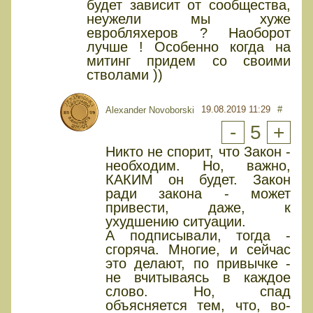
будет зависит от сообщества,
неужели мы хуже
евробляхеров ? Наоборот
лучше ! Особенно когда на
митинг придем со своими
стволами ))
19.08.2019 11:29
#
Alexander Novoborski
-
5
+
Никто не спорит, что Закон -
необходим. Но, важно,
КАКИМ он будет. Закон
ради закона - может
привести, даже, к
ухудшению ситуации.
А подписывали, тогда -
сгоряча. Многие, и сейчас
это делают, по привычке -
не вчитываясь в каждое
слово. Но, спад
объясняется тем, что, во-