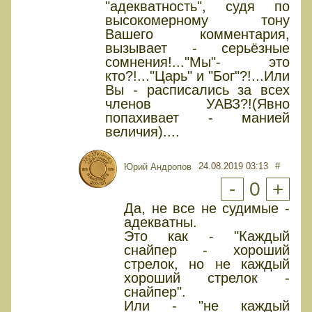
"адекватность", судя по
высокомерному тону
Вашего комментария,
вызывает - серьёзные
сомнения!..."Мы"- это
кто?!..."Царь" и "Бог"?!...Или
Вы - расписались за всех
членов УАВЗ?!(Явно
попахивает - манией
величия)....
24.08.2019 03:13
#
Юрий Андропов
-
0
+
Да, не все не судимые -
адекватны.
Это как - "Каждый
снайпер - хороший
стрелок, но не каждый
хороший стрелок -
снайпер".
Или - "не каждый