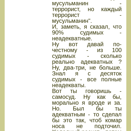
мусульманин -
террорист, но каждый
террорист -
мусульманин".
И, заметь, я сказал, что
90% судимых -
неадекватные.
Ну вот давай по-
честному - из 100
судимых - сколько
реально адекватных ?
Ну, два-три, не больше.
Знал я с десяток
судимых - все полные
неадекваты.
Вот ты говоришь -
самосуд. Ну как бы,
морально я вроде и за.
Но. Был бы ты
адекватным - то сделал
бы это так, чтоб комар
носа не подточил.