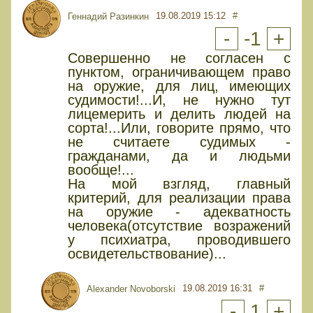
19.08.2019 15:12
#
Геннадий Разинкин
-
-1
+
Совершенно не согласен с
пунктом, ограничивающем право
на оружие, для лиц, имеющих
судимости!...И, не нужно тут
лицемерить и делить людей на
сорта!...Или, говорите прямо, что
не считаете судимых -
гражданами, да и людьми
вообще!...
На мой взгляд, главный
критерий, для реализации права
на оружие - адекватность
человека(отсутствие возражений
у психиатра, проводившего
освидетельствование)...
19.08.2019 16:31
#
Alexander Novoborski
-
1
+