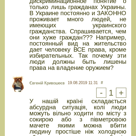
дискриминационное понятие о
только лишь гражданах Украины.
В Украине постоянно и ЗАКОННО
проживает много людей, не
имеющих украинского
гражданства. Спрашивается, чем
они хуже граждан??? Например,
постоянный вид на жительство
дает человеку ВСЕ права, кроме
избирательных. Так почему эти
люди должны быть лишены
права на владение оружием?
19.08.2019 11:31
#
Євгеній Кривошеєв
-
1
+
У нашій країні складається
абсурдна ситуація, колі люди
можуть вільно ходити по місту з
сокирою або з півметровою
мачете якими можна вбити
людину простіше ніж холодною