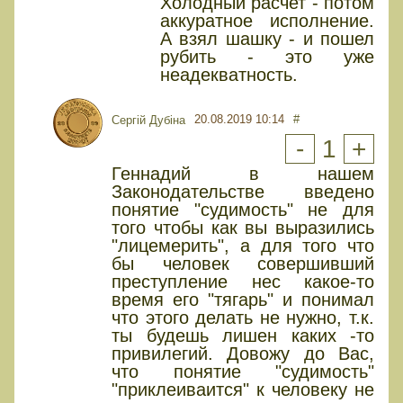
Холодный расчет - потом
аккуратное исполнение.
А взял шашку - и пошел
рубить - это уже
неадекватность.
20.08.2019 10:14
#
Сергій Дубіна
-
1
+
Геннадий в нашем
Законодательстве введено
понятие "судимость" не для
того чтобы как вы выразились
"лицемерить", а для того что
бы человек совершивший
преступление нес какое-то
время его "тягарь" и понимал
что этого делать не нужно, т.к.
ты будешь лишен каких -то
привилегий. Довожу до Вас,
что понятие "судимость"
"приклеиваится" к человеку не