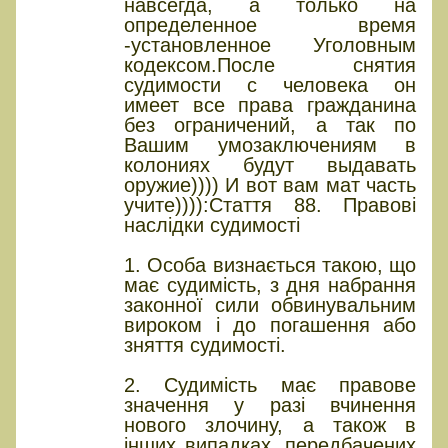
навсегда, а только на
определенное время
-установленное Уголовным
кодексом.После снятия
судимости с человека он
имеет все права гражданина
без ограничений, а так по
Вашим умозаключениям в
колониях будут выдавать
оружие)))) И вот вам мат часть
учите)))):Стаття 88. Правові
наслідки судимості
1. Особа визнається такою, що
має судимість, з дня набрання
законної сили обвинувальним
вироком і до погашення або
зняття судимості.
2. Судимість має правове
значення у разі вчинення
нового злочину, а також в
інших випадках, передбачених