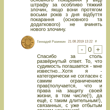
штрафу за особливо тяжкий
злочин, якщо вони протягом
восьми років з дня відбуття
покарання (основного та
додаткового) не вчинять
нового злочину.
21.08.2019 13:22
#
Геннадий Разинкин
-
0
+
Спасибо за столь
развёрнутый ответ. То, что
судимость погашается - мне
известно...Хотя я -
категорически не согласен с
самим ограничением
прав(получается, что и
права на защиту своей
жизни, в том числе(!), да
ещё, с таким длительным!),
связанных, с уже отбытым