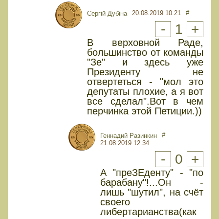
20.08.2019 10:21
#
Сергій Дубіна
-
1
+
В верховной Раде,
большинство от команды
"Зе" и здесь уже
Президенту не
отвертеться - "мол это
депутаты плохие, а я вот
все сделал".Вот в чем
перчинка этой Петиции.))
#
Геннадий Разинкин
21.08.2019 12:34
-
0
+
А "преЗЕденту" - "по
барабану"!...Он -
лишь "шутил", на счёт
своего
либертарианства(как