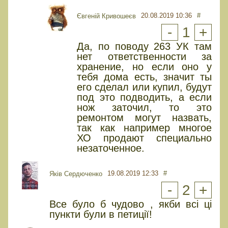
20.08.2019 10:36
#
Євгеній Кривошеєв
-
1
+
Да, по поводу 263 УК там
нет ответственности за
хранение, но если оно у
тебя дома есть, значит ты
его сделал или купил, будут
под это подводить, а если
нож заточил, то это
ремонтом могут назвать,
так как например многое
ХО продают специально
незаточенное.
19.08.2019 12:33
#
Яків Сердюченко
-
2
+
Все було б чудово , якби всі ці
пункти були в петиції!