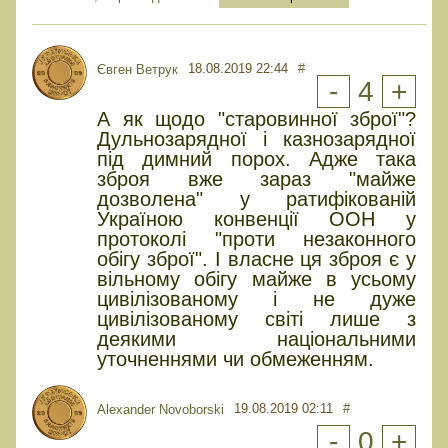
18.08.2019 22:44
#
Євген Ветрук
-
4
+
А як щодо "старовинної зброї"?
Дульнозарядної і казнозарядної
під димний порох. Адже така
зброя вже зараз "майже
дозволена" у ратифікованій
Україною конвенції ООН у
протоколі "проти незаконного
обігу зброї". І власне ця зброя є у
вільному обігу майже в усьому
цивілізованому і не дуже
цивілізованому світі лише з
деякими національними
уточненнями чи обмеженням.
19.08.2019 02:11
#
Alexander Novoborski
-
0
+