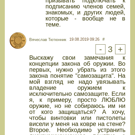
призывать подключать к
подписанию членов семей,
знакомых, и других людей,
которые - вообще не в
теме.
19.08.2019 09:26
#
Вячеслав Тютюнник
-
3
+
Выскажу свои замечания к
концепции закона об оружии. Во
первых, нужно убрать из этого
закона понятие "самозащита". На
мой взгляд не надо увязывать
владение оружием к
исключительно самозащите. Если
я, к примеру, просто ЛЮБЛЮ
оружие, но не собираюсь им ни
от кого защищаться? А хочу,
чтобы винтовки или пистолеты
висели у меня на ковре на стене?
Второе. Необходимо устранить