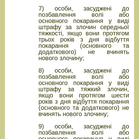
7) особи, засуджені до
позбавлення волі або
основного покарання у виді
штрафу за злочин середньої
тяжкості, якщо вони протягом
трьох років з дня відбуття
покарання (основного та
додаткового) не вчинять
нового злочину;
8) особи, засуджені до
позбавлення волі або
основного покарання у виді
штрафу за тяжкий злочин,
якщо вони протягом шести
років з дня відбуття покарання
(основного та додаткового) не
вчинять нового злочину;
9) особи, засуджені до
позбавлення волі або
основного покарання у виді