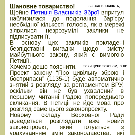
Шановне товариство!
за все власність,
Щойно
Петиція Власників Зброї
впритул
наблизилася до подолання бар’єру
необхідної кількості голосів, як в мережі
з’явилися незрозумілі заклики не
підписувати її.
В основу цих закликів покладені
безпідставні вигадки щодо змісту
майбутнього закону, який є вимогою
Петиції.
Хочемо дещо пояснити.
захищена законом, а не
Проект закону “Про цивільну зброю і
боєприпаси” (1135-1) буде автоматично
знятий з розгляду за регламентом ВРУ,
оскільки він не був ухвалений в
першому читанні Радою попереднього
скликання. В Петиції не йде мова про
розгляд саме цього законопроекту.
Новому складу Верховної Ради
доведеться розглядати вже новий
законопроект, який готується з
урахуванням змін законодавства, які