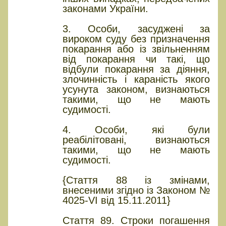
законами України.
3. Особи, засуджені за
вироком суду без призначення
покарання або із звільненням
від покарання чи такі, що
відбули покарання за діяння,
злочинність і караність якого
усунута законом, визнаються
такими, що не мають
судимості.
4. Особи, які були
реабілітовані, визнаються
такими, що не мають
судимості.
{Стаття 88 із змінами,
внесеними згідно із Законом №
4025-VI від 15.11.2011}
Стаття 89. Строки погашення