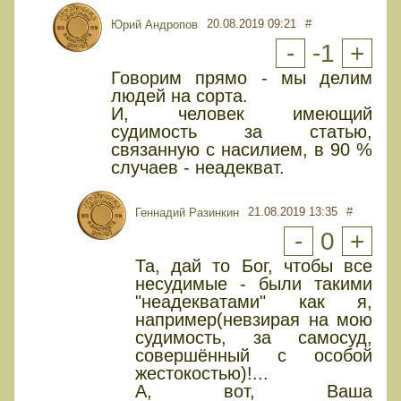
20.08.2019 09:21
#
Юрий Андропов
-
-1
+
Говорим прямо - мы делим
людей на сорта.
И, человек имеющий
судимость за статью,
связанную с насилием, в 90 %
случаев - неадекват.
21.08.2019 13:35
#
Геннадий Разинкин
-
0
+
Та, дай то Бог, чтобы все
несудимые - были такими
"неадекватами" как я,
например(невзирая на мою
судимость, за самосуд,
совершённый с особой
жестокостью)!...
А, вот, Ваша