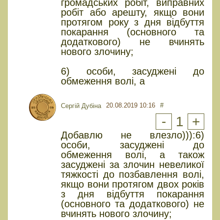
громадських робіт, виправних
робіт або арешту, якщо вони
протягом року з дня відбуття
покарання (основного та
додаткового) не вчинять
нового злочину;
6) особи, засуджені до
обмеження волі, а
20.08.2019 10:16
#
Сергій Дубіна
-
1
+
Добавлю не влезло))):6)
особи, засуджені до
обмеження волі, а також
засуджені за злочин невеликої
тяжкості до позбавлення волі,
якщо вони протягом двох років
з дня відбуття покарання
(основного та додаткового) не
вчинять нового злочину;