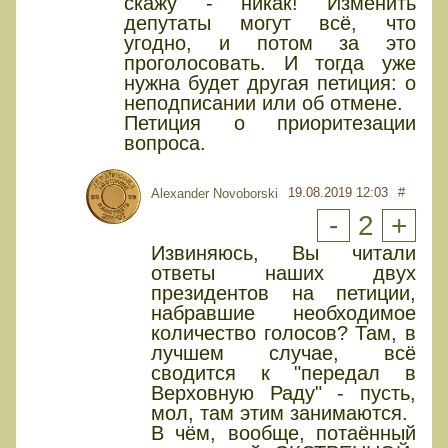
скажу - никак! Изменить
депутаты могут всё, что
угодно, и потом за это
проголосовать. И тогда уже
нужна будет другая петиция: о
неподписании или об отмене.
Петиция о приоритезации
вопроса.
19.08.2019 12:03
#
Alexander Novoborski
-
2
+
Извиняюсь, Вы читали
ответы наших двух
президентов на петиции,
набравшие необходимое
количество голосов? Там, в
лучшем случае, всё
сводится к "передал в
Верховную Раду" - пусть,
мол, там этим занимаются.
В чём, вообще, потаённый