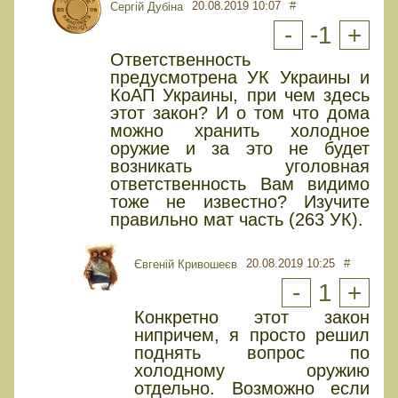
20.08.2019 10:07
#
Сергій Дубіна
-
-1
+
Ответственность
предусмотрена УК Украины и
КоАП Украины, при чем здесь
этот закон? И о том что дома
можно хранить холодное
оружие и за это не будет
возникать уголовная
ответственность Вам видимо
тоже не известно? Изучите
правильно мат часть (263 УК).
20.08.2019 10:25
#
Євгеній Кривошеєв
-
1
+
Конкретно этот закон
нипричем, я просто решил
поднять вопрос по
холодному оружию
отдельно. Возможно если