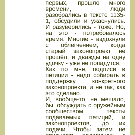
первых, прошло много
времени, люди
разобрались в тексте 1135-
1, обсудили и ужаснулись.
И разуверились - тоже. Но,
на это - потребовалось
время. Многие - вздохнули
с облегчением, когда
старый законопроект не
прошёл, и дважды на одну
удочку - уже не попадутся.
Как по мне, подписи в
петиции - надо собирать в
поддержку конкретного
законопроекта, а не так, как
это сделано.
И, вообще-то, не мешало,
бы, обсуждать с оружейным
сообществом тексты
подаваемых петиций, и
законопроектов, до их
подачи. Чтобы затем не