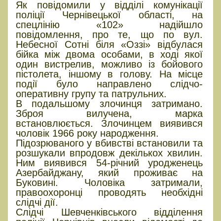
Як повідомили у відділі комунікації
поліції Чернівецької області, на
спецлінію «102» надійшло
повідомлення, про те, що по вул.
Небесної Сотні біля «Оззі» відбулася
бійка між двома особами, в ході якої
один вистрелив, можливо із бойового
пістолета, іншому в голову. На місце
події було направлено слідчо-
оперативну групу та патрульних.
В подальшому злочинця затримано.
Зброя вилучена, марка
встановлюється. Злочинцем виявився
чоловік 1966 року народження.
Підозрюваного у вбивстві встановили та
розшукали впродовж декількох хвилин.
Ним виявився 54-річний уродженець
Азербайджану, який проживає на
Буковині. Чоловіка затримали,
правоохоронці проводять необхідні
слідчі дії.
Слідчі Шевченківського відділення