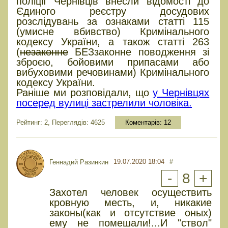
поліції Чернівців внесли відомості до
Єдиного реєстру досудових
розслідувань за ознаками статті 115
(умисне вбивство) Кримінального
кодексу України, а також статті 263
(
незаконне
БЕЗзаконне поводження зі
зброєю, бойовими припасами або
вибуховими речовинами) Кримінального
кодексу України.
Раніше ми розповідали, що
у Чернівцях
посеред вулиці застрелили чоловіка.
Рейтинг: 2, Переглядів: 4625
Коментарів:
12
19.07.2020 18:04
#
Геннадий Разинкин
-
8
+
Захотел человек осуществить
кровную месть, и, никакие
законы(как и отсутствие оных)
ему не помешали!...И "ствол"