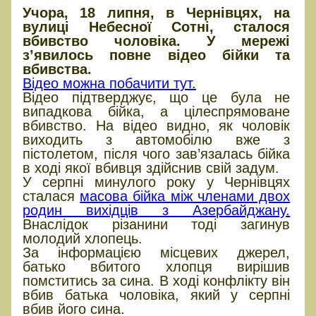
Учора, 18 липня, в Чернівцях, на
вулиці Небесної Сотні, сталося
вбивство чоловіка. У мережі
з’явилось повне відео бійки та
вбивства.
Відео можна побачити тут.
Відео підтверджує, що це була не
випадкова бійка, а цілеспрямоване
вбивство. На відео видно, як чоловік
виходить з автомобілю вже з
пістолетом, після чого зав’язалась бійка
в ході якої вбивця здійснив свій задум.
У серпні минулого року у Чернівцях
сталася
масова бійка між членами двох
родин вихідців з Азербайджану.
Внаслідок різанини тоді загинув
молодий хлопець.
За інформацією місцевих джерел,
батько вбитого хлопця вирішив
помститись за сина. В ході конфлікту він
вбив батька чоловіка, який у серпні
вбив його сина.