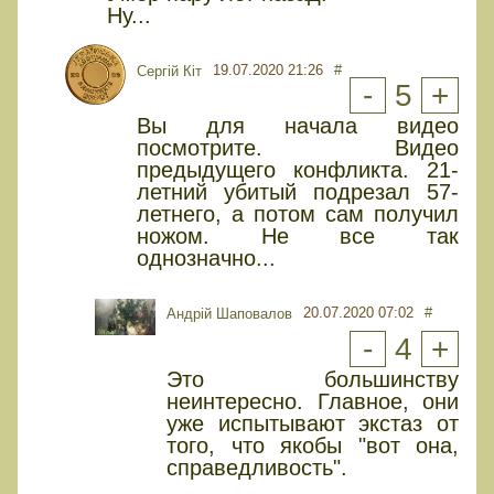
Ну...
19.07.2020 21:26
#
Сергій Кіт
-
5
+
Вы для начала видео
посмотрите. Видео
предыдущего конфликта. 21-
летний убитый подрезал 57-
летнего, а потом сам получил
ножом. Не все так
однозначно...
20.07.2020 07:02
#
Андрій Шаповалов
-
4
+
Это большинству
неинтересно. Главное, они
уже испытывают экстаз от
того, что якобы "вот она,
справедливость".