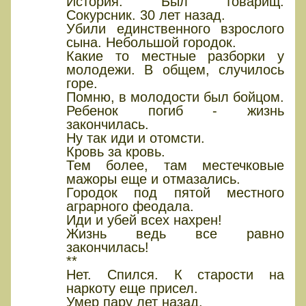
История. Был товарищ.
Сокурсник. 30 лет назад.
Убили единственного взрослого
сына. Небольшой городок.
Какие то местные разборки у
молодежи. В общем, случилось
горе.
Помню, в молодости был бойцом.
Ребенок погиб - жизнь
закончилась.
Ну так иди и отомсти.
Кровь за кровь.
Тем более, там местечковые
мажоры еще и отмазались.
Городок под пятой местного
аграрного феодала.
Иди и убей всех нахрен!
Жизнь ведь все равно
закончилась!
**
Нет. Спился. К старости на
наркоту еще присел.
Умер пару лет назад.