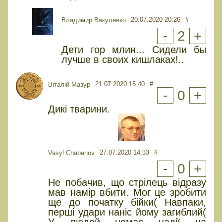
20.07.2020 20:26
#
Владимир Вакуленко
-
2
+
Дети гор млин... Сидели бы
лучше в своих кишлаках!..
21.07.2020 15:40
#
Віталій Мазур
-
0
+
Дикі тварини.
27.07.2020 14:33
#
Vasyl Chabanov
-
0
+
Не побачив, що стрілець відразу
мав намір вбити. Мог це зробити
ще до початку бійки( Навпаки,
перші удари наніс йому загиблий(
У людей немає надії на