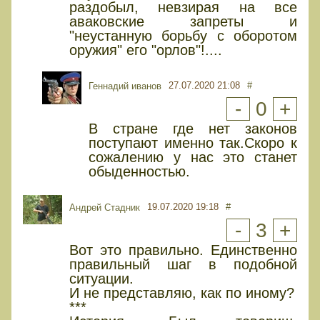
раздобыл, невзирая на все
аваковские запреты и
"неустанную борьбу с оборотом
оружия" его "орлов"!....
27.07.2020 21:08
#
Геннадий иванов
-
0
+
В стране где нет законов
поступают именно так.Скоро к
сожалению у нас это станет
обыденностью.
19.07.2020 19:18
#
Андрей Стадник
-
3
+
Вот это правильно. Единственно
правильный шаг в подобной
ситуации.
И не представляю, как по иному?
***