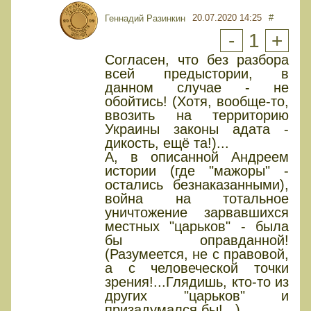
20.07.2020 14:25
#
Геннадий Разинкин
-
1
+
Согласен, что без разбора
всей предыстории, в
данном случае - не
обойтись! (Хотя, вообще-то,
ввозить на территорию
Украины законы адата -
дикость, ещё та!)...
А, в описанной Андреем
истории (где "мажоры" -
остались безнаказанными),
война на тотальное
уничтожение зарвавшихся
местных "царьков" - была
бы оправданной!
(Разумеется, не с правовой,
а с человеческой точки
зрения!...Глядишь, кто-то из
других "царьков" и
призадумался бы!...)....