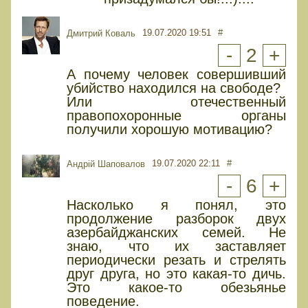
19.07.2020 19:51
#
Дмитрий Коваль
-
2
+
А почему человек совершивший
убийство находился на свободе?
Или отечественный
правопохоронные органы
получили хорошую мотивацию?
19.07.2020 22:11
#
Андрій Шаповалов
-
6
+
Насколько я понял, это
продолжение разборок двух
азербайджанских семей. Не
знаю, что их заставляет
периодически резать и стрелять
друг друга, но это какая-то дичь.
Это какое-то обезьянье
поведение.