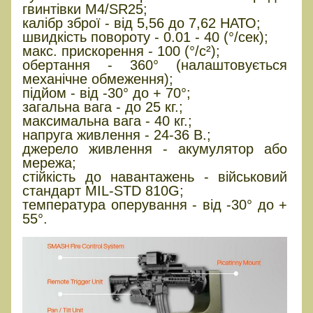
гвинтівки M4/SR25;
калібр зброї - від 5,56 до 7,62 НАТО;
швидкість повороту - 0.01 - 40 (°/сек);
макс. прискорення - 100 (°/с²);
обертання - 360° (налаштовується
механічне обмеження);
підйом - від -30° до + 70°;
загальна вага - до 25 кг.;
максимальна вага - 40 кг.;
напруга живлення - 24-36 В.;
джерело живлення - акумулятор або
мережа;
стійкість до навантажень - військовий
стандарт MIL-STD 810G;
температура оперування - від -30° до +
55°.