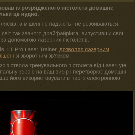
лював із розрядженого пістолета домашнє
ільки це нудно.
 лясків, а мішені не падають і не розбиваються.
а світ так званого драйфайрінга, випустивши свої
 за допомогою лазерних пістолетів.
в, LT-Pro Laser Trainer,
дозволяє лазерним
мішені
зі зворотним зв'язком.
зріз ствола тренувального пістолета від LaserLyte
непальну зброю на ваш вибір і перетворює домашні
кщо його використовувати в парі з електронною