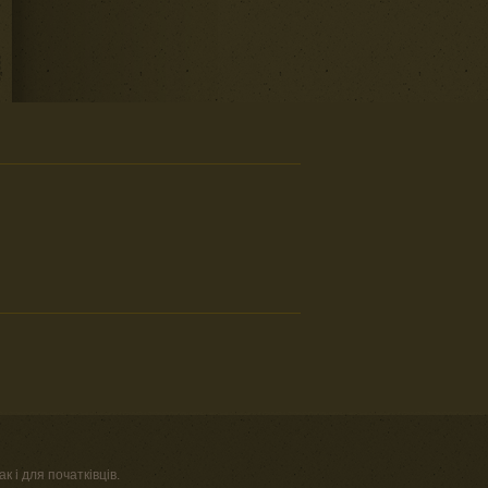
к і для початківців.