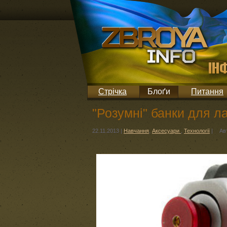
Стрічка
Блоґи
Питання
"Розумні" банки для ла
22.11.2013
|
Навчання
,
Аксесуари
,
Технології
|
Ав