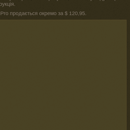
рукція.
-Pro продається окремо за $ 120,95.