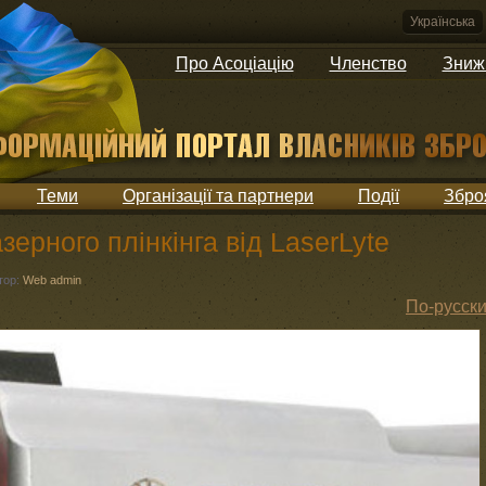
Українська
Про Асоціацію
Членство
Зниж
Теми
Організації та партнери
Події
Збро
зерного плінкінга від LaserLyte
тор:
Web admin
По-русск