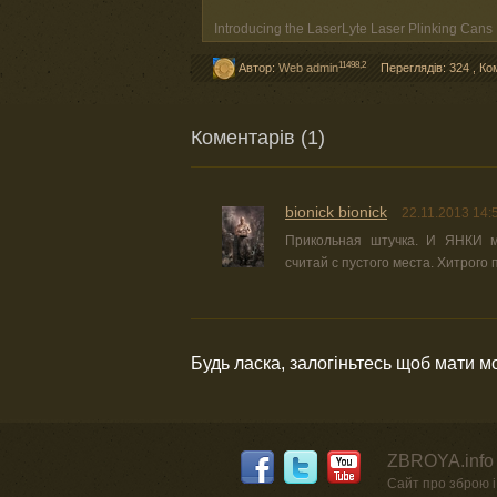
Introducing the LaserLyte Laser Plinking Cans
11498,2
Автор:
Web admin
Переглядів: 324
,
Ко
Коментарів (1)
bionick bionick
22.11.2013 14:
Прикольная штучка. И ЯНКИ м
считай с пустого места. Хитрого п
Будь ласка, залогіньтесь щоб мати 
ZBROYA.info 
Сайт про зброю і 