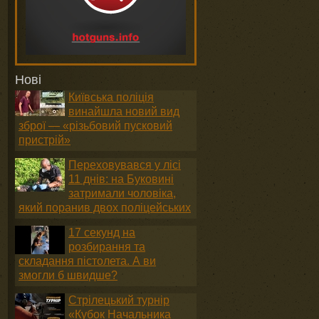
Нові
Київська поліція
винайшла новий вид
зброї — «різьбовий пусковий
пристрій»
Переховувався у лісі
11 днів: на Буковині
затримали чоловіка,
який поранив двох поліцейських
17 секунд на
розбирання та
складання пістолета. А ви
змогли б швидше?
Стрілецький турнір
«Кубок Начальника