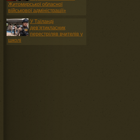
Житомирської обласної
військової адміністрації»
У Таїланді
дев'ятикласник
перестріляв вчителів у
школі