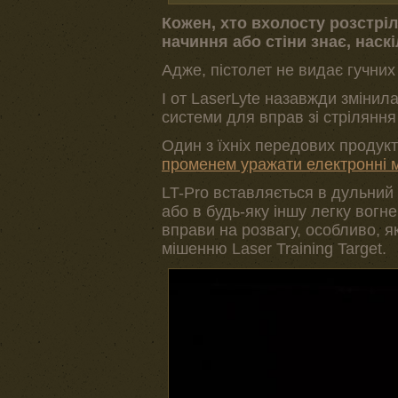
Кожен, хто вхолосту розстрі
начиння або стіни знає, наск
Адже, пістолет не видає гучних
І от LaserLyte назавжди змінил
системи для вправ зі стріляння
Один з їхніх передових продукті
променем уражати електронні 
LT-Pro вставляється в дульний 
або в будь-яку іншу легку вог
вправи на розвагу, особливо, я
мішенню Laser Training Target.