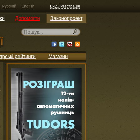
Русский
English
Вхід / Реєстрація
ки
Допомогти
Законопроект
ярські рейтинги
Магазин
и