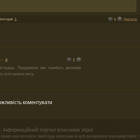
ментарів:
1
Джерело
5
2
54
#
олодцы. Придумали как сшибать денюжку
о сути ничего нету...
можливість коментувати
- Інформаційний портал власників зброї
право нею володіти, який буде корисним як для досвідчених власників зброї, та