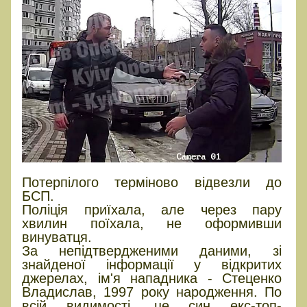
Потерпілого терміново відвезли до
БСП.
Поліція приїхала, але через пару
хвилин поїхала, не оформивши
винуватця.
За непідтвердженими даними, зі
знайденої інформації у відкритих
джерелах, ім'я нападника - Стеценко
Владислав, 1997 року народження. По
всій видимості, це син екс-топ-