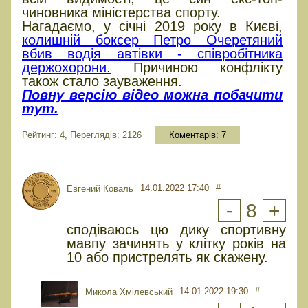
чиновника міністерства спорту.
Нагадаємо, у січні 2019 року в Києві,
колишній боксер Петро Очеретяний
вбив водія автівки - співробітника
держохорони.
Причиною конфлікту
також стало зауваження.
Повну версію відео можна побачити
тут.
Рейтинг: 4, Переглядів: 2126
Коментарів:
7
14.01.2022 17:40
#
Евгений Коваль
-
8
+
сподіваюсь цю дику спортивну
мавпу зачинять у клітку років на
10 або пристрелять як скажену.
14.01.2022 19:30
#
Микола Хмілевський