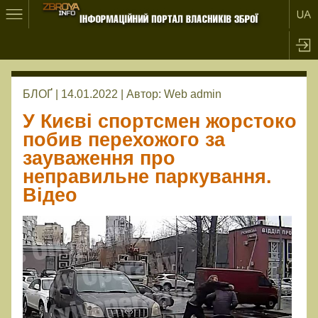
БЛОҐ | 14.01.2022 |
Автор:
Web admin
У Києві спортсмен жорстоко
побив перехожого за
зауваження про
неправильне паркування.
Відео