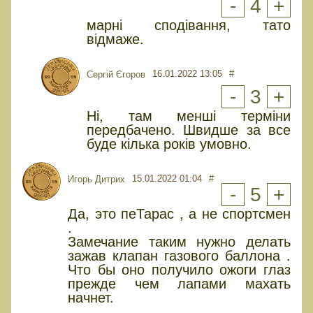
-
4
+
марні сподівання, тато
відмаже.
16.01.2022 13:05
#
Сергій Єгоров
-
3
+
Ні, там менші терміни
передбачено. Швидше за все
буде кілька років умовно.
15.01.2022 01:04
#
Игорь Дитрих
-
5
+
Да, это пеТарас , а не спортсмен
.
Замечание таким нужно делать
зажав клапан газового баллона .
Что бы оно получило ожоги глаз
прежде чем лапами махать
начнет.