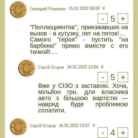
15.01.2022 09:00
#
Геннадий Разинкин
-
5
+
"Поллюциянтов", приезжавших на
вызов - в кутузку, лет на пяток!...
Самого "героя" - пустить "на
барбекю" прямо вместе с его
тачкой!....
16.01.2022 13:04
#
Сергій Єгоров
-
5
+
Вже у СІЗО з заставою. Хоча,
мільйон грн. для власника
авто з більшою вартістю —
навряд буде проблемою
сплатити.
16.01.2022 13:07
#
Сергій Єгоров
-
4
+