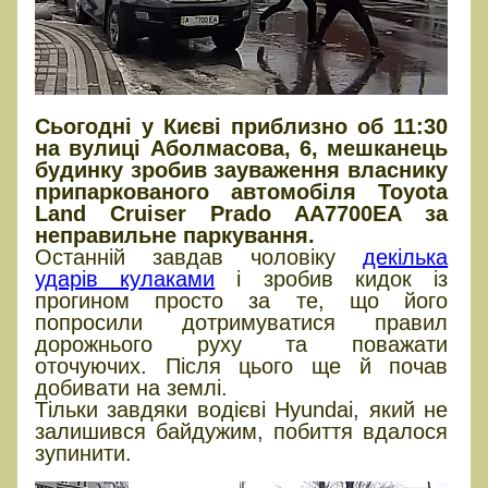
Сьогодні у Києві приблизно об 11:30
на вулиці Аболмасова, 6, мешканець
будинку зробив зауваження власнику
припаркованого автомобіля Toyota
Land Cruiser Prado AA7700EA за
неправильне паркування.
Останній завдав чоловіку
декілька
ударів кулаками
і зробив кидок із
прогином просто за те, що його
попросили дотримуватися правил
дорожнього руху та поважати
оточуючих. Після цього ще й почав
добивати на землі.
Тільки завдяки водієві Hyundai, який не
залишився байдужим, побиття вдалося
зупинити.